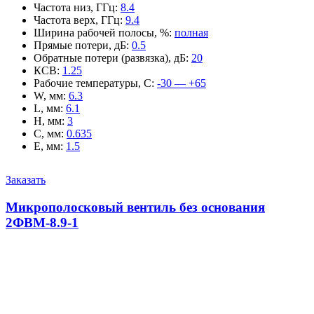
Частота низ, ГГц
:
8.4
Частота верх, ГГц
:
9.4
Ширина рабочей полосы, %
:
полная
Прямые потери, дБ
:
0.5
Обратные потери (развязка), дБ
:
20
КСВ
:
1.25
Рабочие температуры, С
:
-30 — +65
W, мм
:
6.3
L, мм
:
6.1
H, мм
:
3
C, мм
:
0.635
E, мм
:
1.5
Заказать
Микрополосковый вентиль без основания
2ФВМ-8.9-1