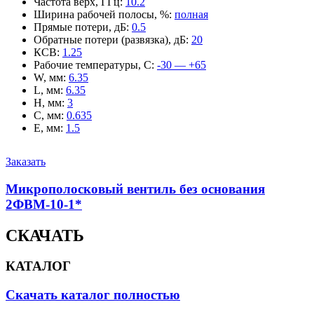
Частота верх, ГГц
:
10.2
Ширина рабочей полосы, %
:
полная
Прямые потери, дБ
:
0.5
Обратные потери (развязка), дБ
:
20
КСВ
:
1.25
Рабочие температуры, С
:
-30 — +65
W, мм
:
6.35
L, мм
:
6.35
H, мм
:
3
C, мм
:
0.635
E, мм
:
1.5
Заказать
Микрополосковый вентиль без основания
2ФВМ-10-1*
СКАЧАТЬ
КАТАЛОГ
Скачать каталог полностью