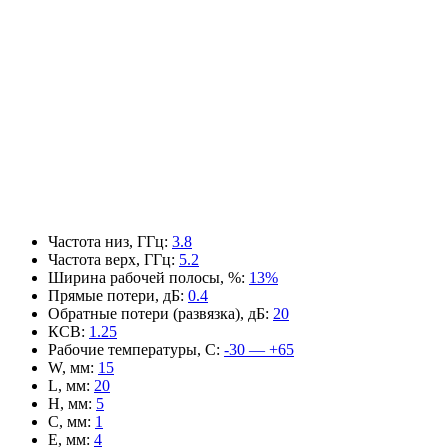
Частота низ, ГГц
:
3.8
Частота верх, ГГц
:
5.2
Ширина рабочей полосы, %
:
13%
Прямые потери, дБ
:
0.4
Обратные потери (развязка), дБ
:
20
КСВ
:
1.25
Рабочие температуры, С
:
-30 — +65
W, мм
:
15
L, мм
:
20
H, мм
:
5
C, мм
:
1
E, мм
:
4