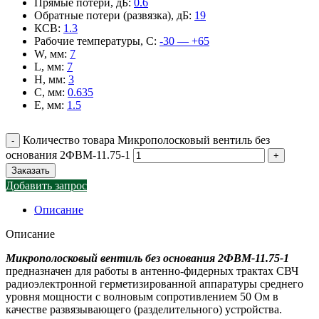
Прямые потери, дБ
:
0.6
Обратные потери (развязка), дБ
:
19
КСВ
:
1.3
Рабочие температуры, С
:
-30 — +65
W, мм
:
7
L, мм
:
7
H, мм
:
3
C, мм
:
0.635
E, мм
:
1.5
Количество товара Микрополосковый вентиль без
основания 2ФВМ-11.75-1
Заказать
Добавить запрос
Описание
Описание
Микрополосковый вентиль без основания 2ФВМ-11.75-1
предназначен для работы в антенно-фидерных трактах СВЧ
радиоэлектронной герметизированной аппаратуры среднего
уровня мощности с волновым сопротивлением 50 Ом в
качестве развязывающего (разделительного) устройства.