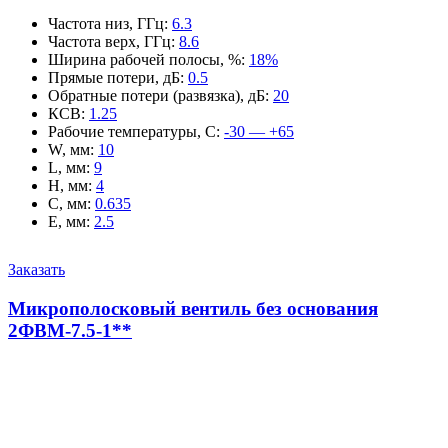
Частота низ, ГГц
:
6.3
Частота верх, ГГц
:
8.6
Ширина рабочей полосы, %
:
18%
Прямые потери, дБ
:
0.5
Обратные потери (развязка), дБ
:
20
КСВ
:
1.25
Рабочие температуры, С
:
-30 — +65
W, мм
:
10
L, мм
:
9
H, мм
:
4
C, мм
:
0.635
E, мм
:
2.5
Заказать
Микрополосковый вентиль без основания
2ФВМ-7.5-1**