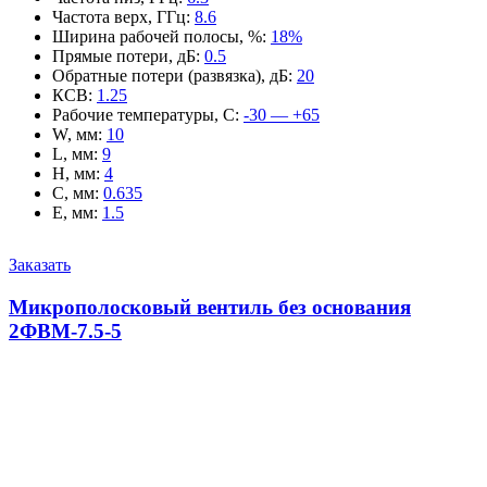
Частота верх, ГГц
:
8.6
Ширина рабочей полосы, %
:
18%
Прямые потери, дБ
:
0.5
Обратные потери (развязка), дБ
:
20
КСВ
:
1.25
Рабочие температуры, С
:
-30 — +65
W, мм
:
10
L, мм
:
9
H, мм
:
4
C, мм
:
0.635
E, мм
:
1.5
Заказать
Микрополосковый вентиль без основания
2ФВМ-7.5-5