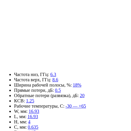
Частота низ, ГГц
:
6.3
Частота верх, ГГц
:
8.6
Ширина рабочей полосы, %
:
18%
Прямые потери, дБ
:
0.5
Обратные потери (развязка), дБ
:
20
КСВ
:
1.25
Рабочие температуры, С
:
-30 — +65
W, мм
:
16.93
L, мм
:
16.93
H, мм
:
4
C, мм
:
0.635