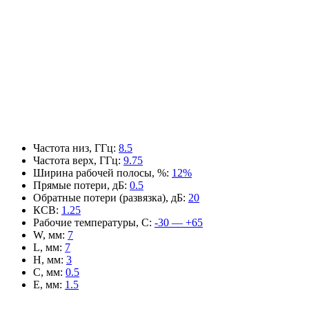
Частота низ, ГГц
:
8.5
Частота верх, ГГц
:
9.75
Ширина рабочей полосы, %
:
12%
Прямые потери, дБ
:
0.5
Обратные потери (развязка), дБ
:
20
КСВ
:
1.25
Рабочие температуры, С
:
-30 — +65
W, мм
:
7
L, мм
:
7
H, мм
:
3
C, мм
:
0.5
E, мм
:
1.5