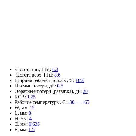
Частота низ, ГГц
:
6.3
Частота верх, ГГц
:
8.6
Ширина рабочей полосы, %
:
18%
Прямые потери, дБ
:
0.5
Обратные потери (развязка), дБ
:
20
КСВ
:
1.25
Рабочие температуры, С
:
-30 — +65
W, мм
:
12
L, мм
:
8
H, мм
:
4
C, мм
:
0.635
E, мм
:
1.5