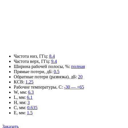
Частота низ, ГГц
:
8.4
Частота верх, ГГц
:
9.4
Ширина рабочей полосы, %
:
полная
Прямые потери, дБ
:
0.5
Обратные потери (развязка), дБ
:
20
КСВ
:
1.25
Рабочие температуры, С
:
-30 — +65
W, мм
:
6.3
L, мм
:
6.1
H, мм
:
3
C, мм
:
0.635
E, мм
:
1.5
Заказать