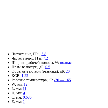
Частота низ, ГГц
:
5.8
Частота верх, ГГц
:
7.2
Ширина рабочей полосы, %
:
полная
Прямые потери, дБ
:
0.5
Обратные потери (развязка), дБ
:
20
КСВ
:
1.25
Рабочие температуры, С
:
-30 — +65
W, мм
:
12
L, мм
:
11
H, мм
:
4
C, мм
:
0.635
E, мм
:
2