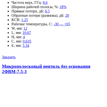
Частота верх, ГГц
:
8.6
Ширина рабочей полосы, %
:
18%
Прямые потери, дБ
:
0.5
Обратные потери (развязка), дБ
:
20
КСВ
:
1.25
Рабочие температуры, С
:
-30 — +65
W, мм
:
12
L, мм
:
10.67
H, мм
:
4
C, мм
:
0.635
E, мм
:
5.34
Заказать
Микрополосковый вентиль без основания
2ФВМ-7.5-3