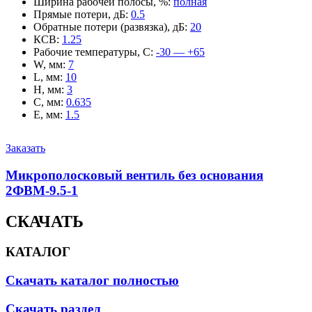
Ширина рабочей полосы, %
:
полная
Прямые потери, дБ
:
0.5
Обратные потери (развязка), дБ
:
20
КСВ
:
1.25
Рабочие температуры, С
:
-30 — +65
W, мм
:
7
L, мм
:
10
H, мм
:
3
C, мм
:
0.635
E, мм
:
1.5
Заказать
Микрополосковый вентиль без основания
2ФВМ-9.5-1
СКАЧАТЬ
КАТАЛОГ
Скачать каталог полностью
Скачать раздел