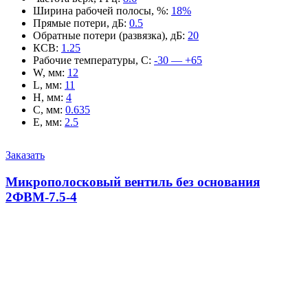
Ширина рабочей полосы, %
:
18%
Прямые потери, дБ
:
0.5
Обратные потери (развязка), дБ
:
20
КСВ
:
1.25
Рабочие температуры, С
:
-30 — +65
W, мм
:
12
L, мм
:
11
H, мм
:
4
C, мм
:
0.635
E, мм
:
2.5
Заказать
Микрополосковый вентиль без основания
2ФВМ-7.5-4