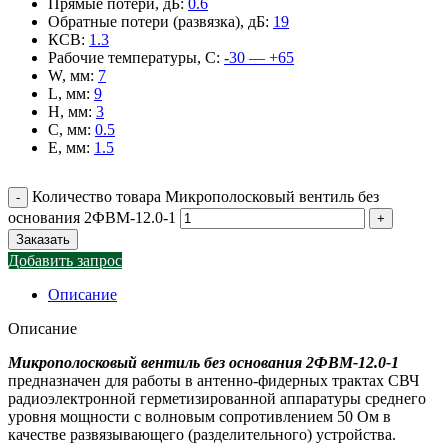
Прямые потери, дБ
:
0.6
Обратные потери (развязка), дБ
:
19
КСВ
:
1.3
Рабочие температуры, С
:
-30 — +65
W, мм
:
7
L, мм
:
9
H, мм
:
3
C, мм
:
0.5
E, мм
:
1.5
Количество товара Микрополосковый вентиль без
основания 2ФВМ-12.0-1
Заказать
Добавить запрос
Описание
Описание
Микрополосковый вентиль без основания 2ФВМ-12.0-1
предназначен для работы в антенно-фидерных трактах СВЧ
радиоэлектронной герметизированной аппаратуры среднего
уровня мощности с волновым сопротивлением 50 Ом в
качестве развязывающего (разделительного) устройства.