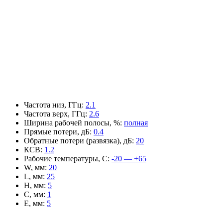
Частота низ, ГГц
:
2.1
Частота верх, ГГц
:
2.6
Ширина рабочей полосы, %
:
полная
Прямые потери, дБ
:
0.4
Обратные потери (развязка), дБ
:
20
КСВ
:
1.2
Рабочие температуры, С
:
-20 — +65
W, мм
:
20
L, мм
:
25
H, мм
:
5
C, мм
:
1
E, мм
:
5