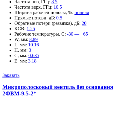
Частота низ, ГГц
:
8.5
Частота верх, ГГц
:
10.5
Ширина рабочей полосы, %
:
полная
Прямые потери, дБ
:
0.5
Обратные потери (развязка), дБ
:
20
КСВ
:
1.25
Рабочие температуры, С
:
-30 — +65
W, мм
:
8.89
L, мм
:
10.16
H, мм
:
3
C, мм
:
0.635
E, мм
:
3.18
Заказать
Микрополосковый вентиль без основания
2ФВМ-9.5-2*