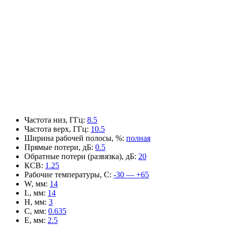
Частота низ, ГГц
:
8.5
Частота верх, ГГц
:
10.5
Ширина рабочей полосы, %
:
полная
Прямые потери, дБ
:
0.5
Обратные потери (развязка), дБ
:
20
КСВ
:
1.25
Рабочие температуры, С
:
-30 — +65
W, мм
:
14
L, мм
:
14
H, мм
:
3
C, мм
:
0.635
E, мм
:
2.5