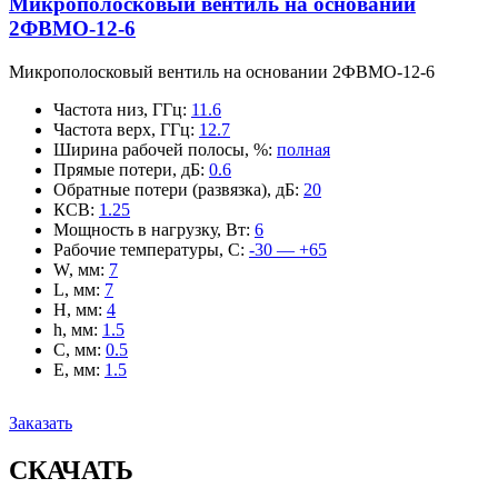
Микрополосковый вентиль на основании
2ФВМO-12-6
Микрополосковый вентиль на основании 2ФВМO-12-6
Частота низ, ГГц
:
11.6
Частота верх, ГГц
:
12.7
Ширина рабочей полосы, %
:
полная
Прямые потери, дБ
:
0.6
Обратные потери (развязка), дБ
:
20
КСВ
:
1.25
Мощность в нагрузку, Вт
:
6
Рабочие температуры, С
:
-30 — +65
W, мм
:
7
L, мм
:
7
H, мм
:
4
h, мм
:
1.5
C, мм
:
0.5
E, мм
:
1.5
Заказать
СКАЧАТЬ