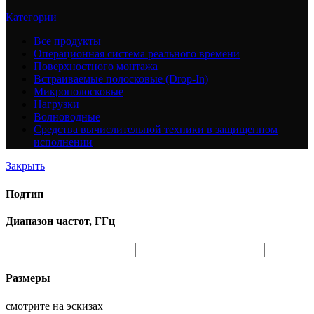
Категории
Все
продукты
Операционная система реального времени
Поверхностного монтажа
Встраиваемые полосковые (Drop-In)
Микрополосковые
Нагрузки
Волноводные
Средства вычислительной техники в защищенном
исполнении
Закрыть
Подтип
Диапазон частот, ГГц
Размеры
смотрите на эскизах