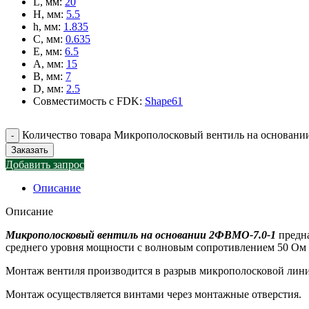
L, мм
:
20
H, мм
:
5.5
h, мм
:
1.835
C, мм
:
0.635
E, мм
:
6.5
A, мм
:
15
B, мм
:
7
D, мм
:
2.5
Совместимость с FDK
:
Shape61
Количество товара Микрополосковый вентиль на основан
Заказать
Добавить запрос
Описание
Описание
Микрополосковый вентиль на основании 2ФВМO-7.0-1
предна
среднего уровня мощности с волновым сопротивлением 50 Ом в
Монтаж вентиля производится в разрыв микрополосковой линии
Монтаж осуществляется винтами через монтажные отверстия.