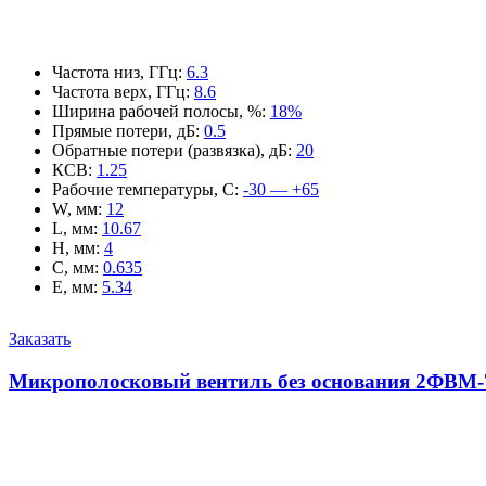
Частота низ, ГГц
:
6.3
Частота верх, ГГц
:
8.6
Ширина рабочей полосы, %
:
18%
Прямые потери, дБ
:
0.5
Обратные потери (развязка), дБ
:
20
КСВ
:
1.25
Рабочие температуры, С
:
-30 — +65
W, мм
:
12
L, мм
:
10.67
H, мм
:
4
C, мм
:
0.635
E, мм
:
5.34
Заказать
Микрополосковый вентиль без основания 2ФВМ-7