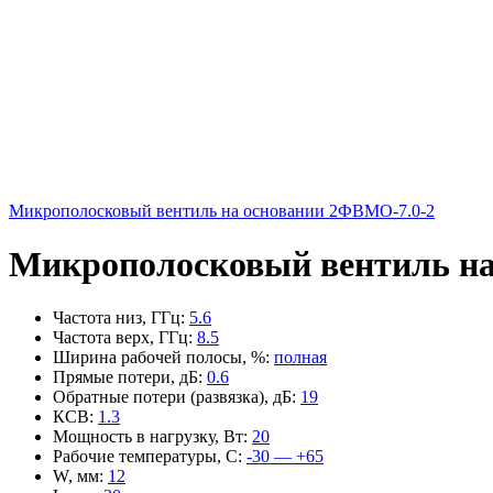
Микрополосковый вентиль на основании 2ФВМO-7.0-2
Микрополосковый вентиль на
Частота низ, ГГц
:
5.6
Частота верх, ГГц
:
8.5
Ширина рабочей полосы, %
:
полная
Прямые потери, дБ
:
0.6
Обратные потери (развязка), дБ
:
19
КСВ
:
1.3
Мощность в нагрузку, Вт
:
20
Рабочие температуры, С
:
-30 — +65
W, мм
:
12