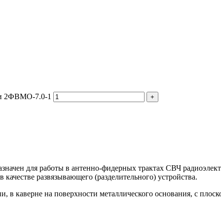
ии 2ФВМO-7.0-1
значен для работы в антенно-фидерных трактах СВЧ радиоэлек
 качестве развязывающего (разделительного) устройства.
, в каверне на поверхности металлического основания, с плоск