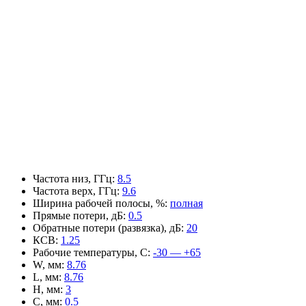
Частота низ, ГГц
:
8.5
Частота верх, ГГц
:
9.6
Ширина рабочей полосы, %
:
полная
Прямые потери, дБ
:
0.5
Обратные потери (развязка), дБ
:
20
КСВ
:
1.25
Рабочие температуры, С
:
-30 — +65
W, мм
:
8.76
L, мм
:
8.76
H, мм
:
3
C, мм
:
0.5