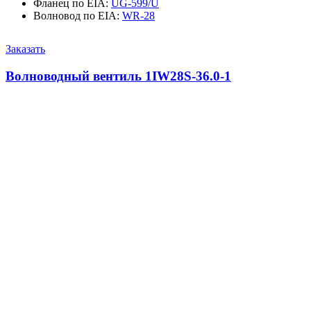
Фланец по EIA
:
UG-599/U
Волновод по EIA
:
WR-28
Заказать
Волноводный вентиль 1IW28S-36.0-1