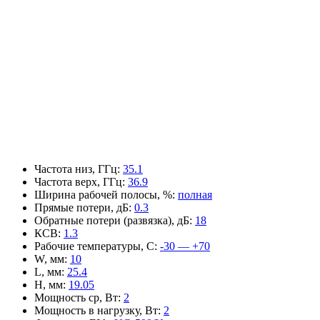
Частота низ, ГГц
:
35.1
Частота верх, ГГц
:
36.9
Ширина рабочей полосы, %
:
полная
Прямые потери, дБ
:
0.3
Обратные потери (развязка), дБ
:
18
КСВ
:
1.3
Рабочие температуры, С
:
-30 — +70
W, мм
:
10
L, мм
:
25.4
H, мм
:
19.05
Мощность ср, Вт
:
2
Мощность в нагрузку, Вт
:
2