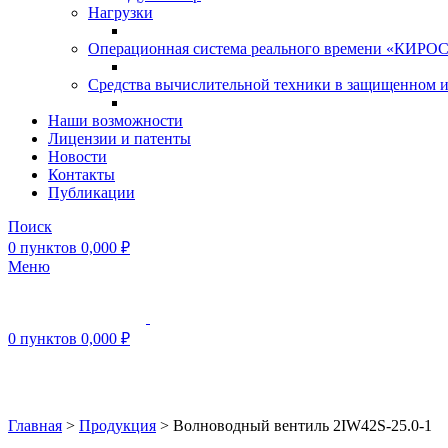
Нагрузки
Операционная система реального времени «КИРОС»
Средства вычислительной техники в защищенном 
Наши возможности
Лицензии и патенты
Новости
Контакты
Публикации
Поиск
0
пунктов
0,000
₽
Меню
0
пунктов
0,000
₽
Нажмите, чтобы увеличить
Главная
>
Продукция
>
Волноводный вентиль 2IW42S-25.0-1