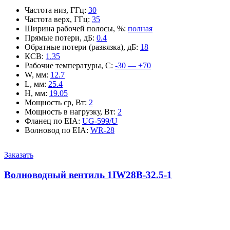
Частота низ, ГГц
:
30
Частота верх, ГГц
:
35
Ширина рабочей полосы, %
:
полная
Прямые потери, дБ
:
0.4
Обратные потери (развязка), дБ
:
18
КСВ
:
1.35
Рабочие температуры, С
:
-30 — +70
W, мм
:
12.7
L, мм
:
25.4
H, мм
:
19.05
Мощность ср, Вт
:
2
Мощность в нагрузку, Вт
:
2
Фланец по EIA
:
UG-599/U
Волновод по EIA
:
WR-28
Заказать
Волноводный вентиль 1IW28B-32.5-1