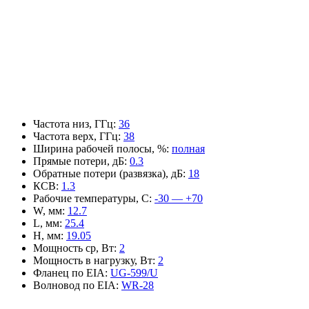
Частота низ, ГГц
:
36
Частота верх, ГГц
:
38
Ширина рабочей полосы, %
:
полная
Прямые потери, дБ
:
0.3
Обратные потери (развязка), дБ
:
18
КСВ
:
1.3
Рабочие температуры, С
:
-30 — +70
W, мм
:
12.7
L, мм
:
25.4
H, мм
:
19.05
Мощность ср, Вт
:
2
Мощность в нагрузку, Вт
:
2
Фланец по EIA
:
UG-599/U
Волновод по EIA
:
WR-28