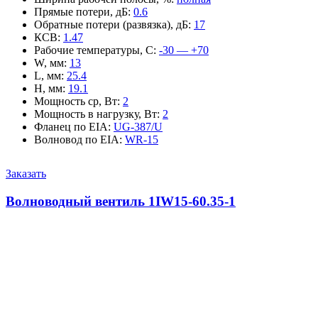
Прямые потери, дБ
:
0.6
Обратные потери (развязка), дБ
:
17
КСВ
:
1.47
Рабочие температуры, С
:
-30 — +70
W, мм
:
13
L, мм
:
25.4
H, мм
:
19.1
Мощность ср, Вт
:
2
Мощность в нагрузку, Вт
:
2
Фланец по EIA
:
UG-387/U
Волновод по EIA
:
WR-15
Заказать
Волноводный вентиль 1IW15-60.35-1