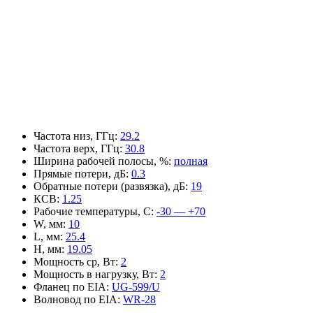
Частота низ, ГГц
:
29.2
Частота верх, ГГц
:
30.8
Ширина рабочей полосы, %
:
полная
Прямые потери, дБ
:
0.3
Обратные потери (развязка), дБ
:
19
КСВ
:
1.25
Рабочие температуры, С
:
-30 — +70
W, мм
:
10
L, мм
:
25.4
H, мм
:
19.05
Мощность ср, Вт
:
2
Мощность в нагрузку, Вт
:
2
Фланец по EIA
:
UG-599/U
Волновод по EIA
:
WR-28