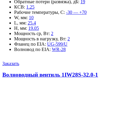
Обратные потери (развязка), дБ
:
19
КСВ
:
1.25
Рабочие температуры, С
:
-30 — +70
W, мм
:
10
L, мм
:
25.4
H, мм
:
19.05
Мощность ср, Вт
:
2
Мощность в нагрузку, Вт
:
2
Фланец по EIA
:
UG-599/U
Волновод по EIA
:
WR-28
Заказать
Волноводный вентиль 1IW28S-32.0-1