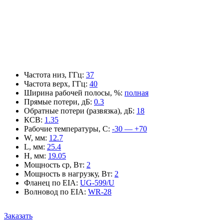
Частота низ, ГГц
:
37
Частота верх, ГГц
:
40
Ширина рабочей полосы, %
:
полная
Прямые потери, дБ
:
0.3
Обратные потери (развязка), дБ
:
18
КСВ
:
1.35
Рабочие температуры, С
:
-30 — +70
W, мм
:
12.7
L, мм
:
25.4
H, мм
:
19.05
Мощность ср, Вт
:
2
Мощность в нагрузку, Вт
:
2
Фланец по EIA
:
UG-599/U
Волновод по EIA
:
WR-28
Заказать