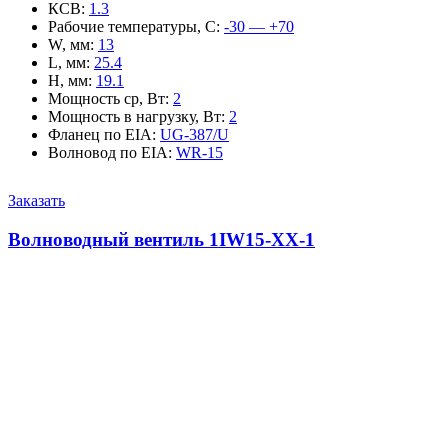
КСВ
:
1.3
Рабочие температуры, С
:
-30 — +70
W, мм
:
13
L, мм
:
25.4
H, мм
:
19.1
Мощность ср, Вт
:
2
Мощность в нагрузку, Вт
:
2
Фланец по EIA
:
UG-387/U
Волновод по EIA
:
WR-15
Заказать
Волноводный вентиль 1IW15-XX-1