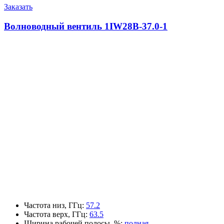
Заказать
Волноводный вентиль 1IW28B-37.0-1
Частота низ, ГГц
:
57.2
Частота верх, ГГц
:
63.5
Ширина рабочей полосы, %
:
полная