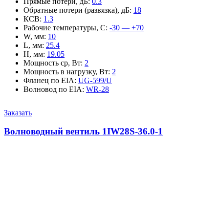
Прямые потери, дБ
:
0.3
Обратные потери (развязка), дБ
:
18
КСВ
:
1.3
Рабочие температуры, С
:
-30 — +70
W, мм
:
10
L, мм
:
25.4
H, мм
:
19.05
Мощность ср, Вт
:
2
Мощность в нагрузку, Вт
:
2
Фланец по EIA
:
UG-599/U
Волновод по EIA
:
WR-28
Заказать
Волноводный вентиль 1IW28S-36.0-1