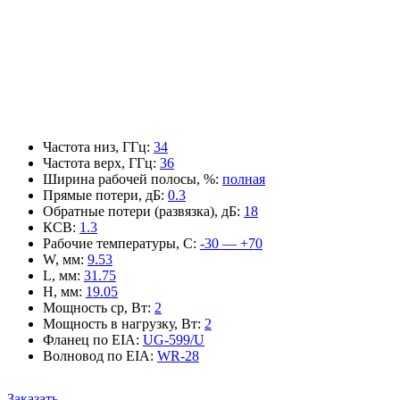
Частота низ, ГГц
:
34
Частота верх, ГГц
:
36
Ширина рабочей полосы, %
:
полная
Прямые потери, дБ
:
0.3
Обратные потери (развязка), дБ
:
18
КСВ
:
1.3
Рабочие температуры, С
:
-30 — +70
W, мм
:
9.53
L, мм
:
31.75
H, мм
:
19.05
Мощность ср, Вт
:
2
Мощность в нагрузку, Вт
:
2
Фланец по EIA
:
UG-599/U
Волновод по EIA
:
WR-28
Заказать