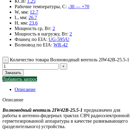
КСВ
:
1.25
Рабочие температуры, С
:
-30 — +70
W, мм
:
12.7
L, мм
:
26.7
H, мм
:
23.6
Мощность ср, Вт
:
2
Мощность в нагрузку, Вт
:
2
Фланец по EIA
:
UG-595/U
Волновод по EIA
:
WR-42
Количество товара Волноводный вентиль 2IW42B-25.5-1
Заказать
Добавить запрос
Описание
Описание
Волноводный вентиль 2IW42B-25.5-1
предназначен для
работы в антенно-фидерных трактах СВЧ радиоэлектронной
герметизированной аппаратуры в качестве развязывающего
(разделительного) устройства.