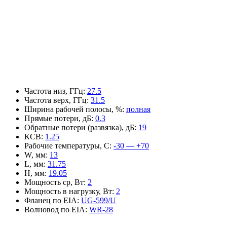
Частота низ, ГГц
:
27.5
Частота верх, ГГц
:
31.5
Ширина рабочей полосы, %
:
полная
Прямые потери, дБ
:
0.3
Обратные потери (развязка), дБ
:
19
КСВ
:
1.25
Рабочие температуры, С
:
-30 — +70
W, мм
:
13
L, мм
:
31.75
H, мм
:
19.05
Мощность ср, Вт
:
2
Мощность в нагрузку, Вт
:
2
Фланец по EIA
:
UG-599/U
Волновод по EIA
:
WR-28