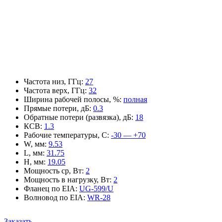
Частота низ, ГГц
:
27
Частота верх, ГГц
:
32
Ширина рабочей полосы, %
:
полная
Прямые потери, дБ
:
0.3
Обратные потери (развязка), дБ
:
18
КСВ
:
1.3
Рабочие температуры, С
:
-30 — +70
W, мм
:
9.53
L, мм
:
31.75
H, мм
:
19.05
Мощность ср, Вт
:
2
Мощность в нагрузку, Вт
:
2
Фланец по EIA
:
UG-599/U
Волновод по EIA
:
WR-28
Заказать