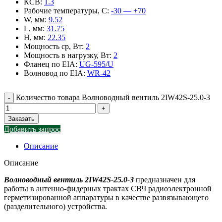
КСВ
:
1.3
Рабочие температуры, С
:
-30 — +70
W, мм
:
9.52
L, мм
:
31.75
H, мм
:
22.35
Мощность ср, Вт
:
2
Мощность в нагрузку, Вт
:
2
Фланец по EIA
:
UG-595/U
Волновод по EIA
:
WR-42
Количество товара Волноводный вентиль 2IW42S-25.0-3
Заказать
Добавить запрос
Описание
Описание
Волноводный вентиль 2IW42S-25.0-3
предназначен для
работы в антенно-фидерных трактах СВЧ радиоэлектронной
герметизированной аппаратуры в качестве развязывающего
(разделительного) устройства.