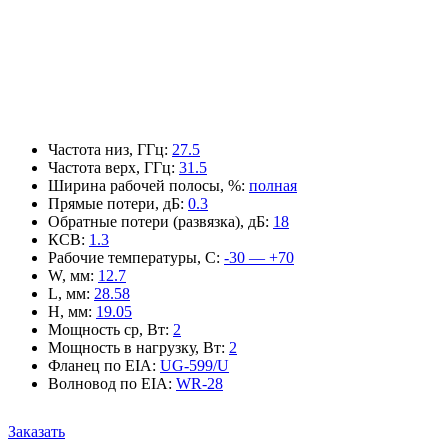
Частота низ, ГГц
:
27.5
Частота верх, ГГц
:
31.5
Ширина рабочей полосы, %
:
полная
Прямые потери, дБ
:
0.3
Обратные потери (развязка), дБ
:
18
КСВ
:
1.3
Рабочие температуры, С
:
-30 — +70
W, мм
:
12.7
L, мм
:
28.58
H, мм
:
19.05
Мощность ср, Вт
:
2
Мощность в нагрузку, Вт
:
2
Фланец по EIA
:
UG-599/U
Волновод по EIA
:
WR-28
Заказать