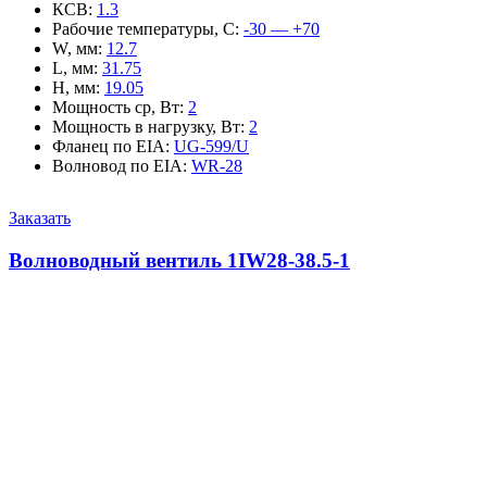
КСВ
:
1.3
Рабочие температуры, С
:
-30 — +70
W, мм
:
12.7
L, мм
:
31.75
H, мм
:
19.05
Мощность ср, Вт
:
2
Мощность в нагрузку, Вт
:
2
Фланец по EIA
:
UG-599/U
Волновод по EIA
:
WR-28
Заказать
Волноводный вентиль 1IW28-38.5-1