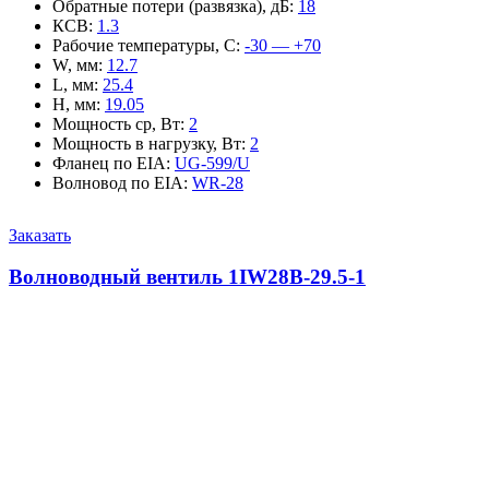
Обратные потери (развязка), дБ
:
18
КСВ
:
1.3
Рабочие температуры, С
:
-30 — +70
W, мм
:
12.7
L, мм
:
25.4
H, мм
:
19.05
Мощность ср, Вт
:
2
Мощность в нагрузку, Вт
:
2
Фланец по EIA
:
UG-599/U
Волновод по EIA
:
WR-28
Заказать
Волноводный вентиль 1IW28B-29.5-1