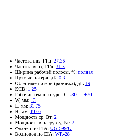
Частота низ, ГГц
:
27.35
Частота верх, ГГц
:
31.3
Ширина рабочей полосы, %
:
полная
Прямые потери, дБ
:
0.3
Обратные потери (развязка), дБ
:
19
КСВ
:
1.25
Рабочие температуры, С
:
-30 — +70
W, мм
:
13
L, мм
:
31.75
H, мм
:
19.05
Мощность ср, Вт
:
2
Мощность в нагрузку, Вт
:
2
Фланец по EIA
:
UG-599/U
Волновод по EIA
:
WR-28