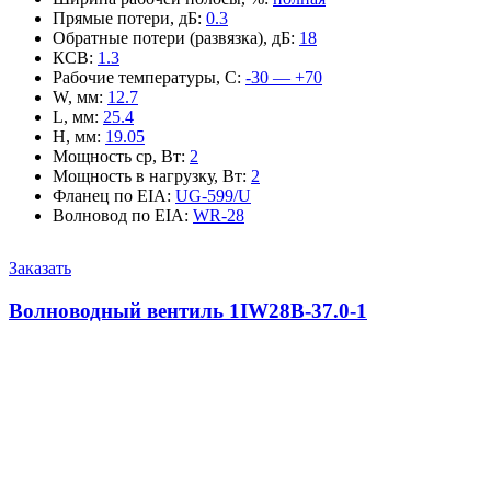
Прямые потери, дБ
:
0.3
Обратные потери (развязка), дБ
:
18
КСВ
:
1.3
Рабочие температуры, С
:
-30 — +70
W, мм
:
12.7
L, мм
:
25.4
H, мм
:
19.05
Мощность ср, Вт
:
2
Мощность в нагрузку, Вт
:
2
Фланец по EIA
:
UG-599/U
Волновод по EIA
:
WR-28
Заказать
Волноводный вентиль 1IW28B-37.0-1