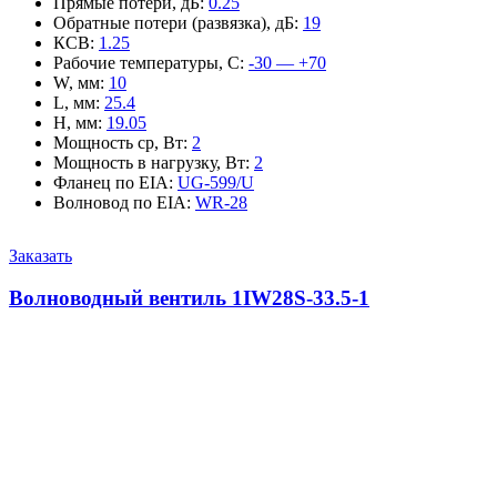
Прямые потери, дБ
:
0.25
Обратные потери (развязка), дБ
:
19
КСВ
:
1.25
Рабочие температуры, С
:
-30 — +70
W, мм
:
10
L, мм
:
25.4
H, мм
:
19.05
Мощность ср, Вт
:
2
Мощность в нагрузку, Вт
:
2
Фланец по EIA
:
UG-599/U
Волновод по EIA
:
WR-28
Заказать
Волноводный вентиль 1IW28S-33.5-1