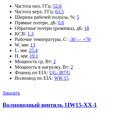
Частота низ, ГГц
:
52.6
Частота верх, ГГц
:
63.5
Ширина рабочей полосы, %
:
5
Прямые потери, дБ
:
0.6
Обратные потери (развязка), дБ
:
18
КСВ
:
1.3
Рабочие температуры, С
:
-30 — +70
W, мм
:
13
L, мм
:
25.4
H, мм
:
19.1
Мощность ср, Вт
:
2
Мощность в нагрузку, Вт
:
2
Фланец по EIA
:
UG-387/U
Волновод по EIA
:
WR-15
Заказать
Волноводный вентиль 1IW15-XX-1