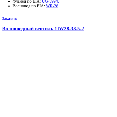
Фланец по EIA
:
UG-599/U
Волновод по EIA
:
WR-28
Заказать
Волноводный вентиль 1IW28-38.5-2