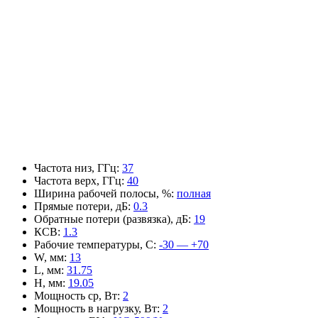
Частота низ, ГГц
:
37
Частота верх, ГГц
:
40
Ширина рабочей полосы, %
:
полная
Прямые потери, дБ
:
0.3
Обратные потери (развязка), дБ
:
19
КСВ
:
1.3
Рабочие температуры, С
:
-30 — +70
W, мм
:
13
L, мм
:
31.75
H, мм
:
19.05
Мощность ср, Вт
:
2
Мощность в нагрузку, Вт
:
2