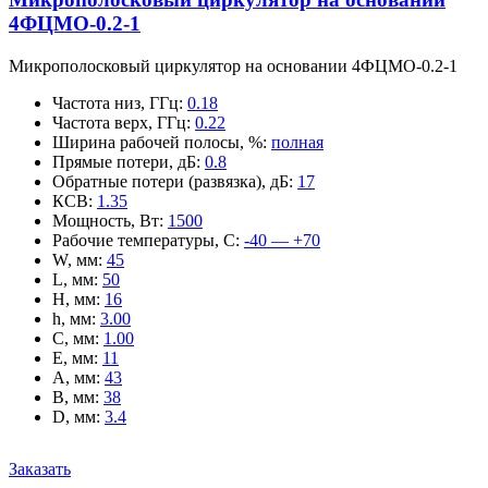
4ФЦМО-0.2-1
Микрополосковый циркулятор на основании 4ФЦМО-0.2-1
Частота низ, ГГц
:
0.18
Частота верх, ГГц
:
0.22
Ширина рабочей полосы, %
:
полная
Прямые потери, дБ
:
0.8
Обратные потери (развязка), дБ
:
17
КСВ
:
1.35
Мощность, Вт
:
1500
Рабочие температуры, С
:
-40 — +70
W, мм
:
45
L, мм
:
50
H, мм
:
16
h, мм
:
3.00
C, мм
:
1.00
E, мм
:
11
A, мм
:
43
B, мм
:
38
D, мм
:
3.4
Заказать