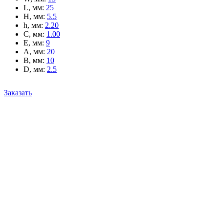
L, мм
:
25
H, мм
:
5.5
h, мм
:
2.20
C, мм
:
1.00
E, мм
:
9
A, мм
:
20
B, мм
:
10
D, мм
:
2.5
Заказать