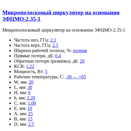
Микрополосковый циркулятор на основании
3ФЦМО-2.35-1
Микрополосковый циркулятор на основании 3ФЦМО-2.35-1
Частота низ, ГГц
:
2.1
Частота верх, ГГц
:
2.5
Ширина рабочей полосы, %
:
полная
Прямые потери, дБ
:
0.4
Обратные потери (развязка), дБ
:
20
КСВ
:
1.22
Мощность, Вт
:
5
Рабочие температуры, С
:
-30 — +65
W, мм
:
20
L, мм
:
30
H, мм
:
6
h, мм
:
2.20
C, мм
:
1.00
E, мм
:
10
A, мм
:
25
B, мм
:
15
D, мм
:
2.5