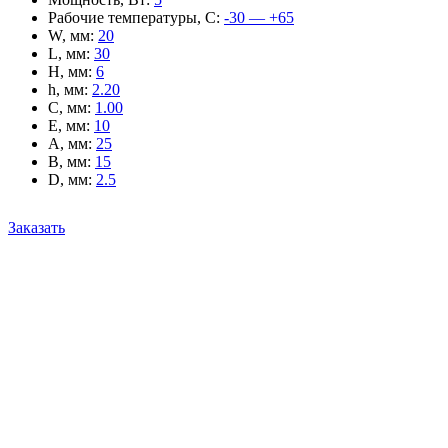
Рабочие температуры, С
:
-30 — +65
W, мм
:
20
L, мм
:
30
H, мм
:
6
h, мм
:
2.20
C, мм
:
1.00
E, мм
:
10
A, мм
:
25
B, мм
:
15
D, мм
:
2.5
Заказать