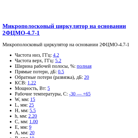
Микрополосковый циркулятор на основании
2ФЦМО-4.7-1
Микрополосковый циркулятор на основании 2ФЦМО-4.7-1
Частота низ, ГГц
:
4.2
Частота верх, ГГц
:
5.2
Ширина рабочей полосы, %
:
полная
Прямые потери, дБ
:
0.5
Обратные потери (развязка), дБ
:
20
КСВ
:
1.22
Мощность, Вт
:
5
Рабочие температуры, С
:
-30 — +65
W, мм
:
15
L, мм
:
25
H, мм
:
5.5
h, мм
:
2.20
C, мм
:
1.00
E, мм
:
9
A, мм
:
20