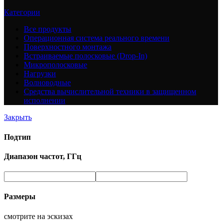
Категории
Все
продукты
Операционная система реального времени
Поверхностного монтажа
Встраиваемые полосковые (Drop-In)
Микрополосковые
Нагрузки
Волноводные
Средства вычислительной техники в защищенном
исполнении
Закрыть
Подтип
Диапазон частот, ГГц
Размеры
смотрите на эскизах