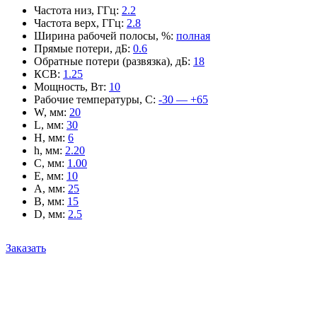
Частота низ, ГГц
:
2.2
Частота верх, ГГц
:
2.8
Ширина рабочей полосы, %
:
полная
Прямые потери, дБ
:
0.6
Обратные потери (развязка), дБ
:
18
КСВ
:
1.25
Мощность, Вт
:
10
Рабочие температуры, С
:
-30 — +65
W, мм
:
20
L, мм
:
30
H, мм
:
6
h, мм
:
2.20
C, мм
:
1.00
E, мм
:
10
A, мм
:
25
B, мм
:
15
D, мм
:
2.5
Заказать