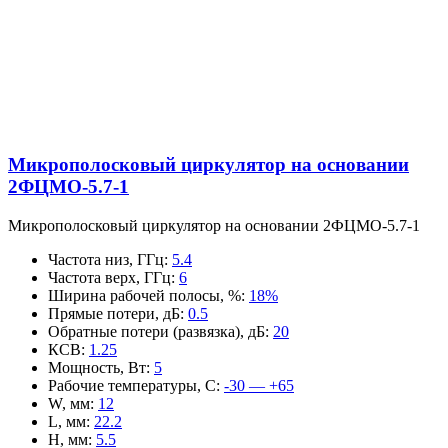
Микрополосковый циркулятор на основании
2ФЦМО-5.7-1
Микрополосковый циркулятор на основании 2ФЦМО-5.7-1
Частота низ, ГГц
:
5.4
Частота верх, ГГц
:
6
Ширина рабочей полосы, %
:
18%
Прямые потери, дБ
:
0.5
Обратные потери (развязка), дБ
:
20
КСВ
:
1.25
Мощность, Вт
:
5
Рабочие температуры, С
:
-30 — +65
W, мм
:
12
L, мм
:
22.2
H, мм
:
5.5