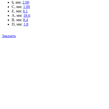
h, мм
:
2.00
C, мм
:
1.00
E, мм
:
6.1
A, мм
:
18.6
B, мм
:
8.4
D, мм
:
1.8
Заказать