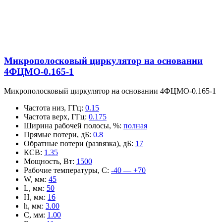
Микрополосковый циркулятор на основании
4ФЦМО-0.165-1
Микрополосковый циркулятор на основании 4ФЦМО-0.165-1
Частота низ, ГГц
:
0.15
Частота верх, ГГц
:
0.175
Ширина рабочей полосы, %
:
полная
Прямые потери, дБ
:
0.8
Обратные потери (развязка), дБ
:
17
КСВ
:
1.35
Мощность, Вт
:
1500
Рабочие температуры, С
:
-40 — +70
W, мм
:
45
L, мм
:
50
H, мм
:
16
h, мм
:
3.00
C, мм
:
1.00