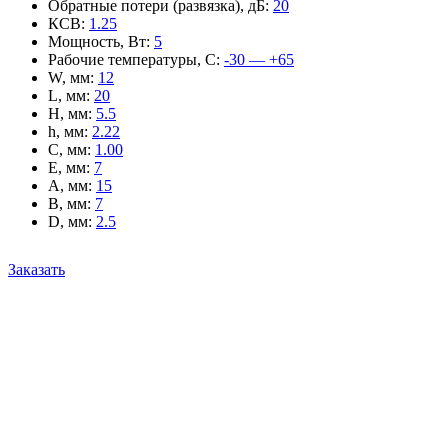
Обратные потери (развязка), дБ
:
20
КСВ
:
1.25
Мощность, Вт
:
5
Рабочие температуры, С
:
-30 — +65
W, мм
:
12
L, мм
:
20
H, мм
:
5.5
h, мм
:
2.22
C, мм
:
1.00
E, мм
:
7
A, мм
:
15
B, мм
:
7
D, мм
:
2.5
Заказать