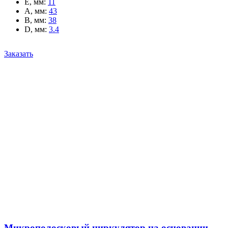
E, мм
:
11
A, мм
:
43
B, мм
:
38
D, мм
:
3.4
Заказать
Микрополосковый циркулятор на основании