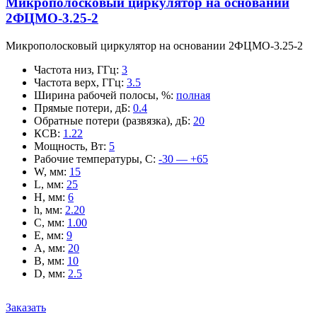
Микрополосковый циркулятор на основании
2ФЦМО-3.25-2
Микрополосковый циркулятор на основании 2ФЦМО-3.25-2
Частота низ, ГГц
:
3
Частота верх, ГГц
:
3.5
Ширина рабочей полосы, %
:
полная
Прямые потери, дБ
:
0.4
Обратные потери (развязка), дБ
:
20
КСВ
:
1.22
Мощность, Вт
:
5
Рабочие температуры, С
:
-30 — +65
W, мм
:
15
L, мм
:
25
H, мм
:
6
h, мм
:
2.20
C, мм
:
1.00
E, мм
:
9
A, мм
:
20
B, мм
:
10
D, мм
:
2.5
Заказать