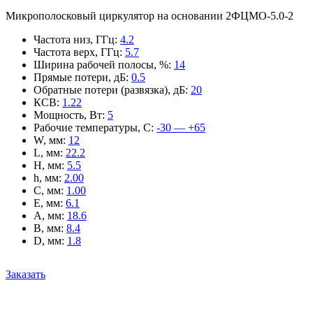
Микрополосковый циркулятор на основании 2ФЦМО-5.0-2
Частота низ, ГГц
:
4.2
Частота верх, ГГц
:
5.7
Ширина рабочей полосы, %
:
14
Прямые потери, дБ
:
0.5
Обратные потери (развязка), дБ
:
20
КСВ
:
1.22
Мощность, Вт
:
5
Рабочие температуры, С
:
-30 — +65
W, мм
:
12
L, мм
:
22.2
H, мм
:
5.5
h, мм
:
2.00
C, мм
:
1.00
E, мм
:
6.1
A, мм
:
18.6
B, мм
:
8.4
D, мм
:
1.8
Заказать