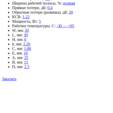
Ширина рабочей полосы, %
:
полная
Прямые потери, дБ
:
0.4
Обратные потери (развязка), дБ
:
20
КСВ
:
1.22
Мощность, Вт
:
5
Рабочие температуры, С
:
-30 — +65
W, мм
:
20
L, мм
:
30
H, мм
:
6
h, мм
:
2.20
C, мм
:
1.00
E, мм
:
10
A, мм
:
25
B, мм
:
15
D, мм
:
2.5
Заказать