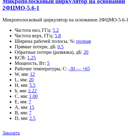
Микрополосковый циркулятор на основании
2ФЦМО-5.6-1
Микрополосковый циркулятор на основании 2ФЦМО-5.6-1
Частота низ, ГГц
:
5.2
Частота верх, ГГц
:
5.8
Ширина рабочей полосы, %
:
полная
Прямые потери, дБ
:
0.5
Обратные потери (развязка), дБ
:
20
КСВ
:
1.25
Мощность, Вт
:
5
Рабочие температуры, С
:
-30 — +65
W, мм
:
12
L, мм
:
20
H, мм
:
5.5
h, мм
:
2.22
C, мм
:
1.00
E, мм
:
7
A, мм
:
15
B, мм
:
7
D, мм
:
2.5
Заказать