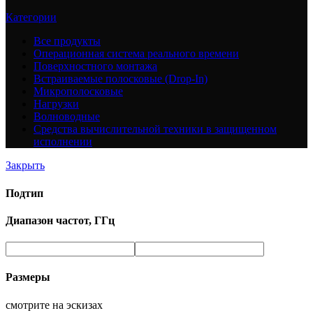
Категории
Все
продукты
Операционная система реального времени
Поверхностного монтажа
Встраиваемые полосковые (Drop-In)
Микрополосковые
Нагрузки
Волноводные
Средства вычислительной техники в защищенном
исполнении
Закрыть
Подтип
Диапазон частот, ГГц
Размеры
смотрите на эскизах