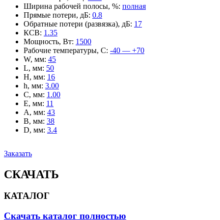
Ширина рабочей полосы, %
:
полная
Прямые потери, дБ
:
0.8
Обратные потери (развязка), дБ
:
17
КСВ
:
1.35
Мощность, Вт
:
1500
Рабочие температуры, С
:
-40 — +70
W, мм
:
45
L, мм
:
50
H, мм
:
16
h, мм
:
3.00
C, мм
:
1.00
E, мм
:
11
A, мм
:
43
B, мм
:
38
D, мм
:
3.4
Заказать
СКАЧАТЬ
КАТАЛОГ
Скачать каталог полностью