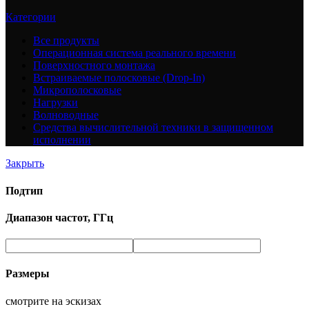
Категории
Все
продукты
Операционная система реального времени
Поверхностного монтажа
Встраиваемые полосковые (Drop-In)
Микрополосковые
Нагрузки
Волноводные
Средства вычислительной техники в защищенном
исполнении
Закрыть
Подтип
Диапазон частот, ГГц
Размеры
смотрите на эскизах