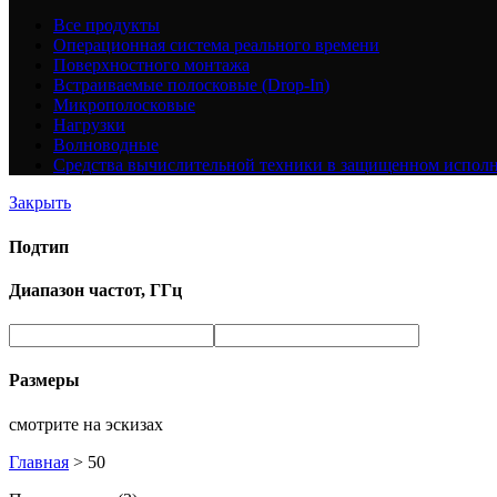
Все
продукты
Операционная система реального времени
Поверхностного монтажа
Встраиваемые полосковые (Drop-In)
Микрополосковые
Нагрузки
Волноводные
Средства вычислительной техники в защищенном испол
Закрыть
Подтип
Диапазон частот, ГГц
Размеры
смотрите на эскизах
Главная
>
50