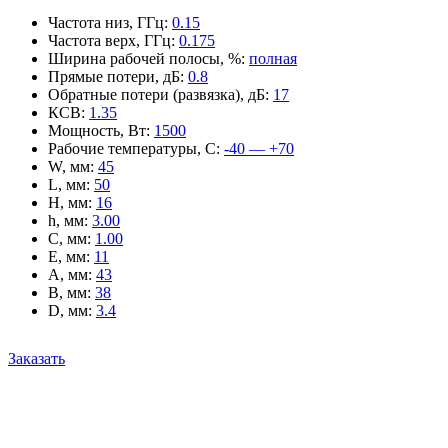
Частота низ, ГГц
:
0.15
Частота верх, ГГц
:
0.175
Ширина рабочей полосы, %
:
полная
Прямые потери, дБ
:
0.8
Обратные потери (развязка), дБ
:
17
КСВ
:
1.35
Мощность, Вт
:
1500
Рабочие температуры, С
:
-40 — +70
W, мм
:
45
L, мм
:
50
H, мм
:
16
h, мм
:
3.00
C, мм
:
1.00
E, мм
:
11
A, мм
:
43
B, мм
:
38
D, мм
:
3.4
Заказать