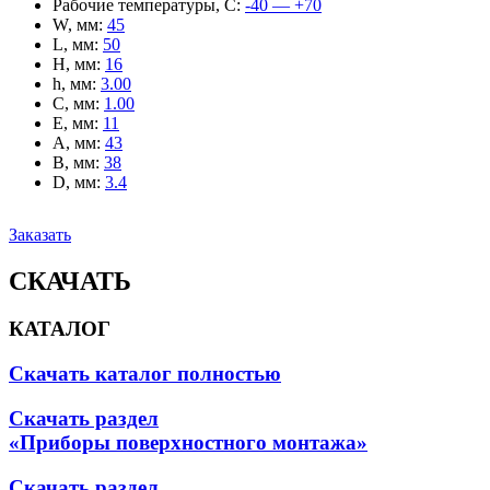
Рабочие температуры, С
:
-40 — +70
W, мм
:
45
L, мм
:
50
H, мм
:
16
h, мм
:
3.00
C, мм
:
1.00
E, мм
:
11
A, мм
:
43
B, мм
:
38
D, мм
:
3.4
Заказать
СКАЧАТЬ
КАТАЛОГ
Скачать каталог полностью
Скачать раздел
«Приборы поверхностного монтажа»
Скачать раздел