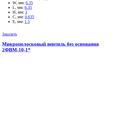
W, мм
:
6.35
L, мм
:
6.35
H, мм
:
3
C, мм
:
0.635
E, мм
:
1.5
Заказать
Микрополосковый вентиль без основания
2ФВМ-10-1*