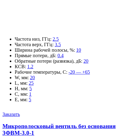
Частота низ, ГГц
:
2.5
Частота верх, ГГц
:
3.5
Ширина рабочей полосы, %
:
10
Прямые потери, дБ
:
0.4
Обратные потери (развязка), дБ
:
20
КСВ
:
1.2
Рабочие температуры, С
:
-20 — +65
W, мм
:
20
L, мм
:
25
H, мм
:
5
C, мм
:
1
E, мм
:
5
Заказать
Микрополосковый вентиль без основания
3ФВМ-3.0-1