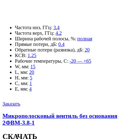
Частота низ, ГГц
:
3.4
Частота верх, ГГц
:
4.2
Ширина рабочей полосы, %
:
полная
Прямые потери, дБ
:
0.4
Обратные потери (развязка), дБ
:
20
КСВ
:
1.25
Рабочие температуры, С
:
-20 — +65
W, мм
:
15
L, мм
:
20
H, мм
:
5
C, мм
:
1
E, мм
:
4
Заказать
Микрополосковый вентиль без основания
2ФВМ-3.8-1
СКАЧАТЬ