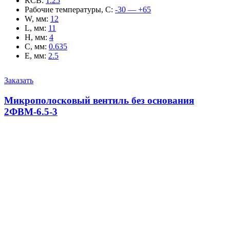
КСВ
:
1.25
Рабочие температуры, С
:
-30 — +65
W, мм
:
12
L, мм
:
11
H, мм
:
4
C, мм
:
0.635
E, мм
:
2.5
Заказать
Микрополосковый вентиль без основания
2ФВМ-6.5-3