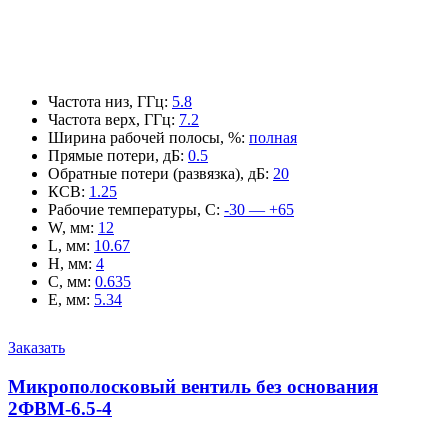
Частота низ, ГГц
:
5.8
Частота верх, ГГц
:
7.2
Ширина рабочей полосы, %
:
полная
Прямые потери, дБ
:
0.5
Обратные потери (развязка), дБ
:
20
КСВ
:
1.25
Рабочие температуры, С
:
-30 — +65
W, мм
:
12
L, мм
:
10.67
H, мм
:
4
C, мм
:
0.635
E, мм
:
5.34
Заказать
Микрополосковый вентиль без основания
2ФВМ-6.5-4