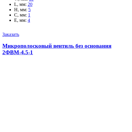
L, мм
:
20
H, мм
:
5
C, мм
:
1
E, мм
:
4
Заказать
Микрополосковый вентиль без основания
2ФВМ-4.5-1