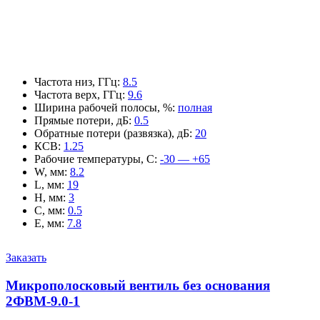
Частота низ, ГГц
:
8.5
Частота верх, ГГц
:
9.6
Ширина рабочей полосы, %
:
полная
Прямые потери, дБ
:
0.5
Обратные потери (развязка), дБ
:
20
КСВ
:
1.25
Рабочие температуры, С
:
-30 — +65
W, мм
:
8.2
L, мм
:
19
H, мм
:
3
C, мм
:
0.5
E, мм
:
7.8
Заказать
Микрополосковый вентиль без основания
2ФВМ-9.0-1