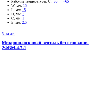
Рабочие температуры, С
:
-30 — +65
W, мм
:
15
L, мм
:
15
H, мм
:
5
C, мм
:
1
E, мм
:
2.5
Заказать
Микрополосковый вентиль без основания
2ФВМ-4.7-1