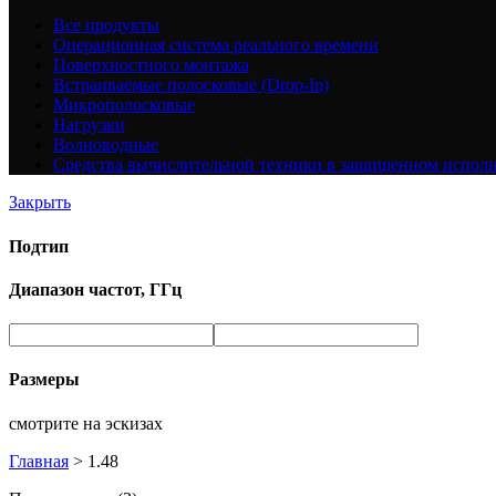
Все
продукты
Операционная система реального времени
Поверхностного монтажа
Встраиваемые полосковые (Drop-In)
Микрополосковые
Нагрузки
Волноводные
Средства вычислительной техники в защищенном испол
Закрыть
Подтип
Диапазон частот, ГГц
Размеры
смотрите на эскизах
Главная
>
1.48