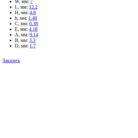
W, мм
:
7
L, мм
:
12.2
H, мм
:
4.8
h, мм
:
1.48
C, мм
:
0.38
E, мм
:
4.18
A, мм
:
9.14
B, мм
:
3.3
D, мм
:
1.7
Заказать