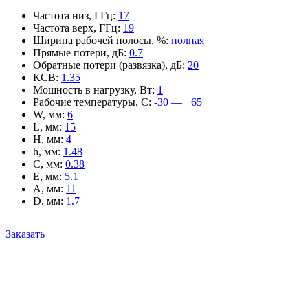
Частота низ, ГГц
:
17
Частота верх, ГГц
:
19
Ширина рабочей полосы, %
:
полная
Прямые потери, дБ
:
0.7
Обратные потери (развязка), дБ
:
20
КСВ
:
1.35
Мощность в нагрузку, Вт
:
1
Рабочие температуры, С
:
-30 — +65
W, мм
:
6
L, мм
:
15
H, мм
:
4
h, мм
:
1.48
C, мм
:
0.38
E, мм
:
5.1
A, мм
:
11
D, мм
:
1.7
Заказать