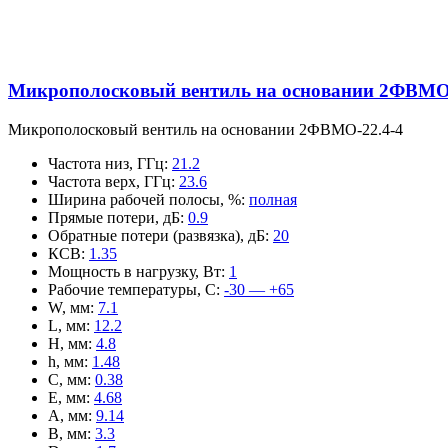
Микрополосковый вентиль на основании 2ФВМO-
Микрополосковый вентиль на основании 2ФВМO-22.4-4
Частота низ, ГГц
:
21.2
Частота верх, ГГц
:
23.6
Ширина рабочей полосы, %
:
полная
Прямые потери, дБ
:
0.9
Обратные потери (развязка), дБ
:
20
КСВ
:
1.35
Мощность в нагрузку, Вт
:
1
Рабочие температуры, С
:
-30 — +65
W, мм
:
7.1
L, мм
:
12.2
H, мм
:
4.8
h, мм
:
1.48
C, мм
:
0.38
E, мм
:
4.68
A, мм
:
9.14
B, мм
:
3.3