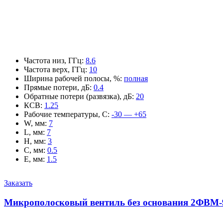
Частота низ, ГГц
:
8.6
Частота верх, ГГц
:
10
Ширина рабочей полосы, %
:
полная
Прямые потери, дБ
:
0.4
Обратные потери (развязка), дБ
:
20
КСВ
:
1.25
Рабочие температуры, С
:
-30 — +65
W, мм
:
7
L, мм
:
7
H, мм
:
3
C, мм
:
0.5
E, мм
:
1.5
Заказать
Микрополосковый вентиль без основания 2ФВМ-9