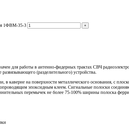
ия 1ФВМ-35-3
начен для работы в антенно-фидерных трактах СВЧ радиоэлектр
 развязывающего (разделительного) устройства.
, в каверне на поверхности металлического основания, с плоск
копроводящим эпоксидным клеем. Сигнальные полоски соединя
нительных перемычек не более 75-100% ширины полоска феррит
лки