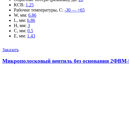
КСВ
:
1.25
Рабочие температуры, С
:
-30 — +65
W, мм
:
6.86
L, мм
:
6.86
H, мм
:
3
C, мм
:
0.5
E, мм
:
1.43
Заказать
Микрополосковый вентиль без основания 2ФВМ-9