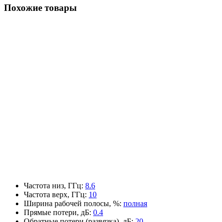
Похожие товары
Частота низ, ГГц
:
8.6
Частота верх, ГГц
:
10
Ширина рабочей полосы, %
:
полная
Прямые потери, дБ
:
0.4
Обратные потери (развязка), дБ
:
20