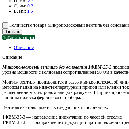
H, мм
:
2.3
C, мм
:
0.2
E, мм
:
1.5
Количество товара Микрополосковый вентиль без основан
Заказать
Добавить запрос
Описание
Описание
Микрополосковый вентиль без основания 1ФВМ-35-3
предназ
уровня мощности с волновым сопротивлением 50 Ом в качестве
Монтаж вентиля производится в разрыв микрополосковой линии
методом пайки на низкотемпературный припой или клейки то
расщепленным электродом или ультразвуком. Ширина присоеди
ширины полоска ферритового прибора.
Вентиль изготавливается в следующих исполнениях:
1ФВМ-35-3 — направление циркуляции по часовой стрелке
1ФВМ-35-3П — направление циркуляции против часовой стре