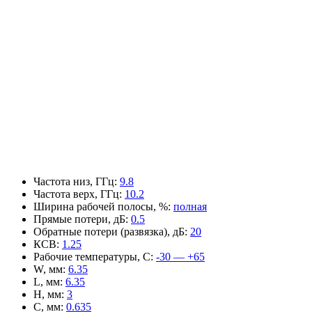
Частота низ, ГГц
:
9.8
Частота верх, ГГц
:
10.2
Ширина рабочей полосы, %
:
полная
Прямые потери, дБ
:
0.5
Обратные потери (развязка), дБ
:
20
КСВ
:
1.25
Рабочие температуры, С
:
-30 — +65
W, мм
:
6.35
L, мм
:
6.35
H, мм
:
3
C, мм
:
0.635