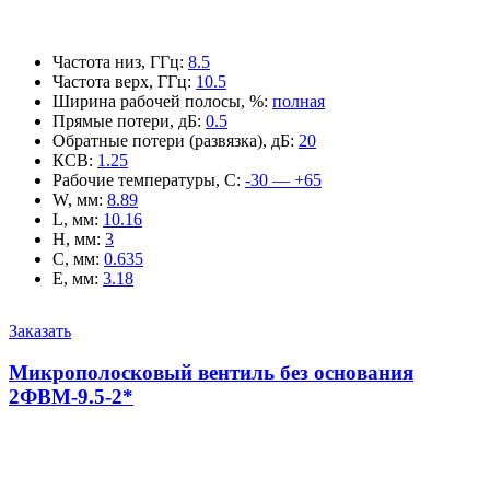
Частота низ, ГГц
:
8.5
Частота верх, ГГц
:
10.5
Ширина рабочей полосы, %
:
полная
Прямые потери, дБ
:
0.5
Обратные потери (развязка), дБ
:
20
КСВ
:
1.25
Рабочие температуры, С
:
-30 — +65
W, мм
:
8.89
L, мм
:
10.16
H, мм
:
3
C, мм
:
0.635
E, мм
:
3.18
Заказать
Микрополосковый вентиль без основания
2ФВМ-9.5-2*