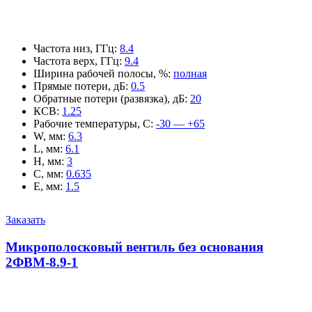
Частота низ, ГГц
:
8.4
Частота верх, ГГц
:
9.4
Ширина рабочей полосы, %
:
полная
Прямые потери, дБ
:
0.5
Обратные потери (развязка), дБ
:
20
КСВ
:
1.25
Рабочие температуры, С
:
-30 — +65
W, мм
:
6.3
L, мм
:
6.1
H, мм
:
3
C, мм
:
0.635
E, мм
:
1.5
Заказать
Микрополосковый вентиль без основания
2ФВМ-8.9-1