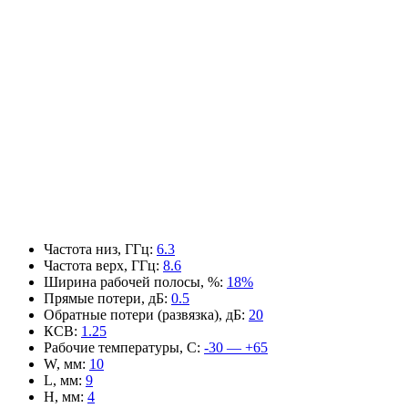
Частота низ, ГГц
:
6.3
Частота верх, ГГц
:
8.6
Ширина рабочей полосы, %
:
18%
Прямые потери, дБ
:
0.5
Обратные потери (развязка), дБ
:
20
КСВ
:
1.25
Рабочие температуры, С
:
-30 — +65
W, мм
:
10
L, мм
:
9
H, мм
:
4