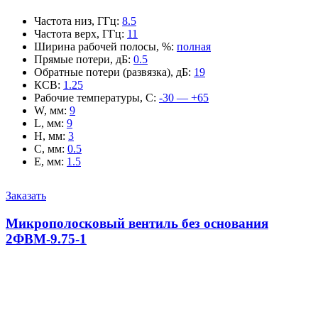
Частота низ, ГГц
:
8.5
Частота верх, ГГц
:
11
Ширина рабочей полосы, %
:
полная
Прямые потери, дБ
:
0.5
Обратные потери (развязка), дБ
:
19
КСВ
:
1.25
Рабочие температуры, С
:
-30 — +65
W, мм
:
9
L, мм
:
9
H, мм
:
3
C, мм
:
0.5
E, мм
:
1.5
Заказать
Микрополосковый вентиль без основания
2ФВМ-9.75-1