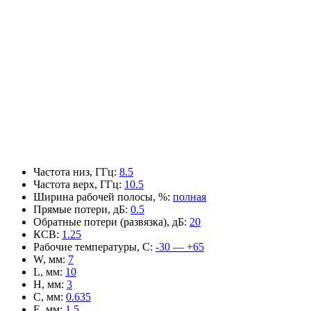
Частота низ, ГГц
:
8.5
Частота верх, ГГц
:
10.5
Ширина рабочей полосы, %
:
полная
Прямые потери, дБ
:
0.5
Обратные потери (развязка), дБ
:
20
КСВ
:
1.25
Рабочие температуры, С
:
-30 — +65
W, мм
:
7
L, мм
:
10
H, мм
:
3
C, мм
:
0.635
E, мм
:
1.5