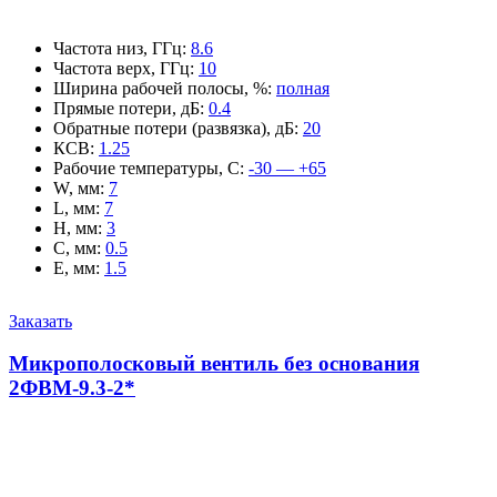
Частота низ, ГГц
:
8.6
Частота верх, ГГц
:
10
Ширина рабочей полосы, %
:
полная
Прямые потери, дБ
:
0.4
Обратные потери (развязка), дБ
:
20
КСВ
:
1.25
Рабочие температуры, С
:
-30 — +65
W, мм
:
7
L, мм
:
7
H, мм
:
3
C, мм
:
0.5
E, мм
:
1.5
Заказать
Микрополосковый вентиль без основания
2ФВМ-9.3-2*