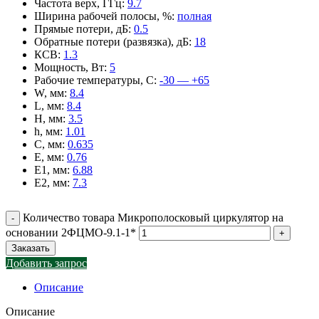
Частота верх, ГГц
:
9.7
Ширина рабочей полосы, %
:
полная
Прямые потери, дБ
:
0.5
Обратные потери (развязка), дБ
:
18
КСВ
:
1.3
Мощность, Вт
:
5
Рабочие температуры, С
:
-30 — +65
W, мм
:
8.4
L, мм
:
8.4
H, мм
:
3.5
h, мм
:
1.01
C, мм
:
0.635
E, мм
:
0.76
E1, мм
:
6.88
E2, мм
:
7.3
Количество товара Микрополосковый циркулятор на
основании 2ФЦМО-9.1-1*
Заказать
Добавить запрос
Описание
Описание