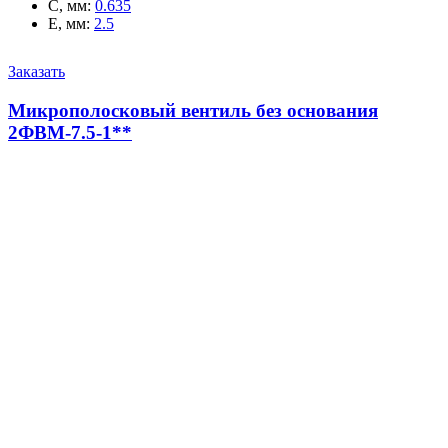
C, мм
:
0.635
E, мм
:
2.5
Заказать
Микрополосковый вентиль без основания
2ФВМ-7.5-1**