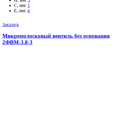
H, мм
:
5
C, мм
:
1
E, мм
:
4
Заказать
Микрополосковый вентиль без основания
2ФВМ-3.8-3