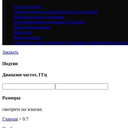
Все
продукты
Операционная система реального времени
Поверхностного монтажа
Встраиваемые полосковые (Drop-In)
Микрополосковые
Нагрузки
Волноводные
Средства вычислительной техники в защищенном испол
Закрыть
Подтип
Диапазон частот, ГГц
Размеры
смотрите на эскизах
Главная
>
9.7