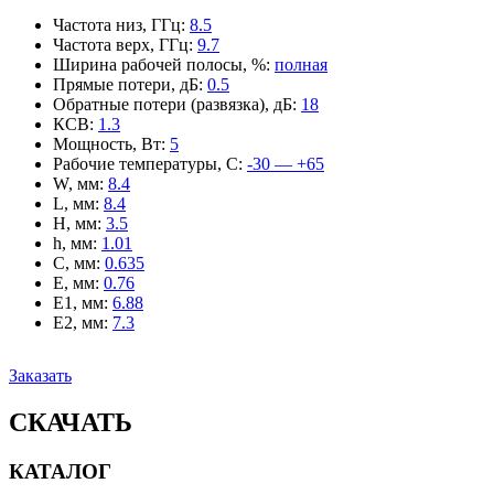
Частота низ, ГГц
:
8.5
Частота верх, ГГц
:
9.7
Ширина рабочей полосы, %
:
полная
Прямые потери, дБ
:
0.5
Обратные потери (развязка), дБ
:
18
КСВ
:
1.3
Мощность, Вт
:
5
Рабочие температуры, С
:
-30 — +65
W, мм
:
8.4
L, мм
:
8.4
H, мм
:
3.5
h, мм
:
1.01
C, мм
:
0.635
E, мм
:
0.76
E1, мм
:
6.88
E2, мм
:
7.3
Заказать
СКАЧАТЬ
КАТАЛОГ