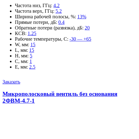
Частота низ, ГГц
:
4.2
Частота верх, ГГц
:
5.2
Ширина рабочей полосы, %
:
13%
Прямые потери, дБ
:
0.4
Обратные потери (развязка), дБ
:
20
КСВ
:
1.25
Рабочие температуры, С
:
-30 — +65
W, мм
:
15
L, мм
:
15
H, мм
:
5
C, мм
:
1
E, мм
:
2.5
Заказать
Микрополосковый вентиль без основания
2ФВМ-4.7-1