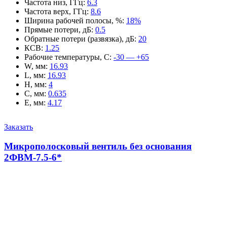
Частота низ, ГГц
:
6.3
Частота верх, ГГц
:
8.6
Ширина рабочей полосы, %
:
18%
Прямые потери, дБ
:
0.5
Обратные потери (развязка), дБ
:
20
КСВ
:
1.25
Рабочие температуры, С
:
-30 — +65
W, мм
:
16.93
L, мм
:
16.93
H, мм
:
4
C, мм
:
0.635
E, мм
:
4.17
Заказать
Микрополосковый вентиль без основания
2ФВМ-7.5-6*