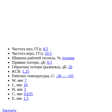
Частота низ, ГГц
:
8.5
Частота верх, ГГц
:
10.5
Ширина рабочей полосы, %
:
полная
Прямые потери, дБ
:
0.5
Обратные потери (развязка), дБ
:
20
КСВ
:
1.25
Рабочие температуры, С
:
-30 — +65
W, мм
:
7
L, мм
:
10
H, мм
:
3
C, мм
:
0.635
E, мм
:
1.5
Заказать