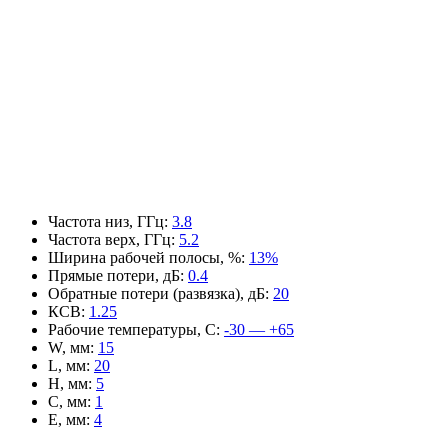
Частота низ, ГГц
:
3.8
Частота верх, ГГц
:
5.2
Ширина рабочей полосы, %
:
13%
Прямые потери, дБ
:
0.4
Обратные потери (развязка), дБ
:
20
КСВ
:
1.25
Рабочие температуры, С
:
-30 — +65
W, мм
:
15
L, мм
:
20
H, мм
:
5
C, мм
:
1
E, мм
:
4