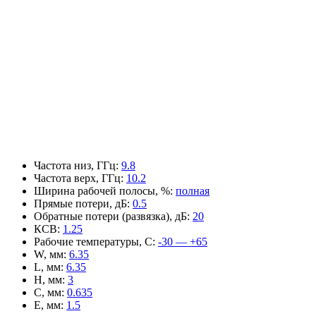
Частота низ, ГГц
:
9.8
Частота верх, ГГц
:
10.2
Ширина рабочей полосы, %
:
полная
Прямые потери, дБ
:
0.5
Обратные потери (развязка), дБ
:
20
КСВ
:
1.25
Рабочие температуры, С
:
-30 — +65
W, мм
:
6.35
L, мм
:
6.35
H, мм
:
3
C, мм
:
0.635
E, мм
:
1.5