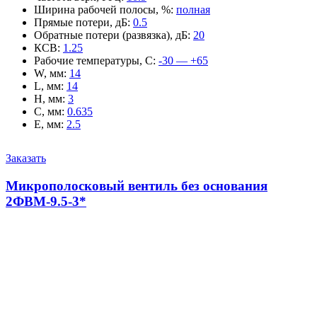
Ширина рабочей полосы, %
:
полная
Прямые потери, дБ
:
0.5
Обратные потери (развязка), дБ
:
20
КСВ
:
1.25
Рабочие температуры, С
:
-30 — +65
W, мм
:
14
L, мм
:
14
H, мм
:
3
C, мм
:
0.635
E, мм
:
2.5
Заказать
Микрополосковый вентиль без основания
2ФВМ-9.5-3*