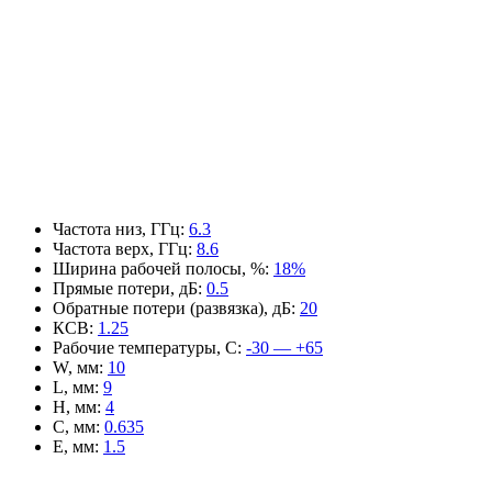
Частота низ, ГГц
:
6.3
Частота верх, ГГц
:
8.6
Ширина рабочей полосы, %
:
18%
Прямые потери, дБ
:
0.5
Обратные потери (развязка), дБ
:
20
КСВ
:
1.25
Рабочие температуры, С
:
-30 — +65
W, мм
:
10
L, мм
:
9
H, мм
:
4
C, мм
:
0.635
E, мм
:
1.5