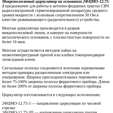
Микрополосковый циркулятор на основании 2ФЦМО-12.75-
3
предназначен для работы в антенно-фидерных трактах СВЧ
радиоэлектронной герметизированной аппаратуры среднего
уровня мощности с волновым сопротивлением 50 Ом в
качестве развязывающего (разделительного) устройства.
Монтаж циркулятора производится в разрыв
микрополосковой линии, в каверне на поверхности
металлического основания, с плоскостностью поверхности не
более 16 мкм.
Монтаж осуществляется методом пайки на
низкотемпературный припой или клейки токопроводящим
эпоксидным клеем.
Сигнальные полоски соединяются золотыми перемычками
методом приварка расщепленным электродом или
ультразвуком. Ширина присоединительных перемычек не
более 75-100% ширины полоска ферритового прибора. Длина
не более 200% от ширины полоска ферритового прибора.
Циркулятор изготавливается в следующих исполнениях:
2ФЦМО-12.75-3 — направление циркуляции по часовой
стрелке
2ФЦМО-12.75-3П — направление циркуляции против