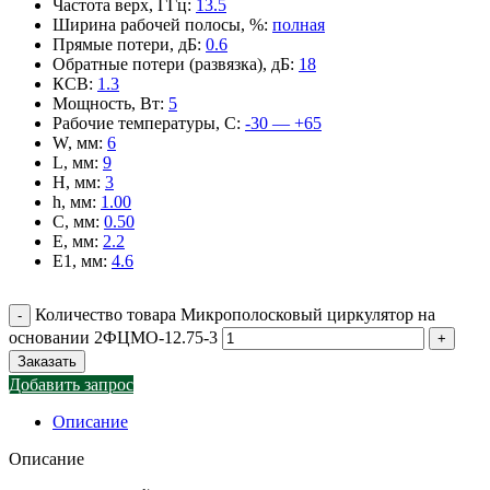
Частота верх, ГГц
:
13.5
Ширина рабочей полосы, %
:
полная
Прямые потери, дБ
:
0.6
Обратные потери (развязка), дБ
:
18
КСВ
:
1.3
Мощность, Вт
:
5
Рабочие температуры, С
:
-30 — +65
W, мм
:
6
L, мм
:
9
H, мм
:
3
h, мм
:
1.00
C, мм
:
0.50
E, мм
:
2.2
E1, мм
:
4.6
Количество товара Микрополосковый циркулятор на
основании 2ФЦМО-12.75-3
Заказать
Добавить запрос
Описание
Описание