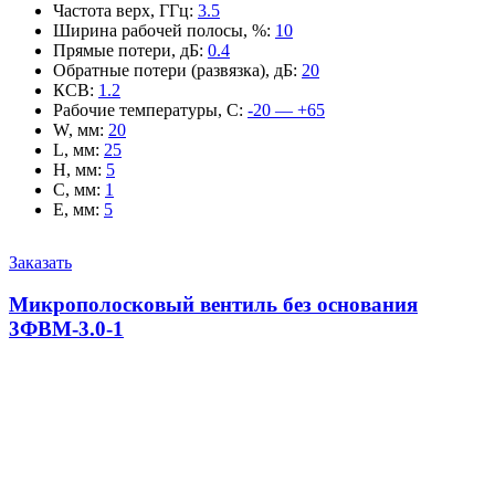
Частота верх, ГГц
:
3.5
Ширина рабочей полосы, %
:
10
Прямые потери, дБ
:
0.4
Обратные потери (развязка), дБ
:
20
КСВ
:
1.2
Рабочие температуры, С
:
-20 — +65
W, мм
:
20
L, мм
:
25
H, мм
:
5
C, мм
:
1
E, мм
:
5
Заказать
Микрополосковый вентиль без основания
3ФВМ-3.0-1