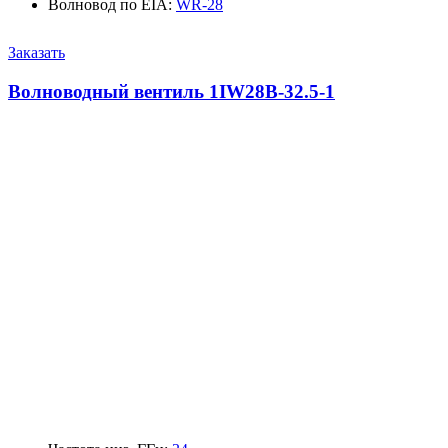
Волновод по EIA
:
WR-28
Заказать
Волноводный вентиль 1IW28B-32.5-1