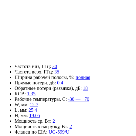
Частота низ, ГГц
:
30
Частота верх, ГГц
:
35
Ширина рабочей полосы, %
:
полная
Прямые потери, дБ
:
0.4
Обратные потери (развязка), дБ
:
18
КСВ
:
1.35
Рабочие температуры, С
:
-30 — +70
W, мм
:
12.7
L, мм
:
25.4
H, мм
:
19.05
Мощность ср, Вт
:
2
Мощность в нагрузку, Вт
:
2
Фланец по EIA
:
UG-599/U