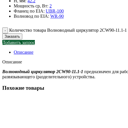
H, мм
:
42.2
Мощность ср, Вт
:
2
Фланец по EIA
:
UBR-100
Волновод по EIA
:
WR-90
Количество товара Волноводный циркулятор 2CW90-11.1-1
Заказать
Добавить запрос
Описание
Описание
Волноводный циркулятор 2CW90-11.1-1
предназначен для раб
развязывающего (разделительного) устройства.
Похожие товары