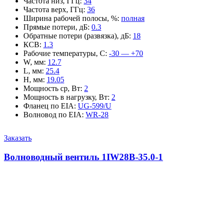
Частота низ, ГГц
:
34
Частота верх, ГГц
:
36
Ширина рабочей полосы, %
:
полная
Прямые потери, дБ
:
0.3
Обратные потери (развязка), дБ
:
18
КСВ
:
1.3
Рабочие температуры, С
:
-30 — +70
W, мм
:
12.7
L, мм
:
25.4
H, мм
:
19.05
Мощность ср, Вт
:
2
Мощность в нагрузку, Вт
:
2
Фланец по EIA
:
UG-599/U
Волновод по EIA
:
WR-28
Заказать
Волноводный вентиль 1IW28B-35.0-1