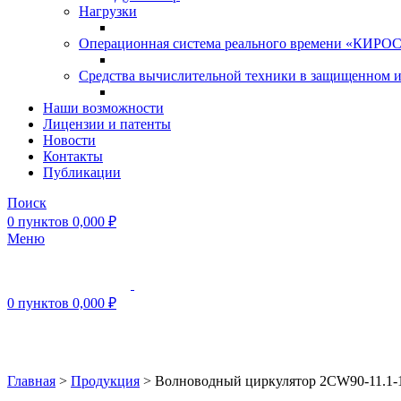
Нагрузки
Операционная система реального времени «КИРОС»
Средства вычислительной техники в защищенном 
Наши возможности
Лицензии и патенты
Новости
Контакты
Публикации
Поиск
0
пунктов
0,000
₽
Меню
0
пунктов
0,000
₽
Нажмите, чтобы увеличить
Главная
>
Продукция
>
Волноводный циркулятор 2CW90-11.1-