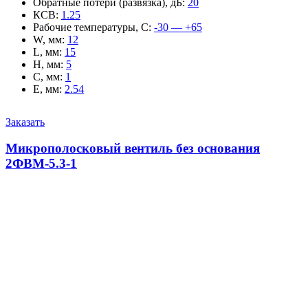
Обратные потери (развязка), дБ
:
20
КСВ
:
1.25
Рабочие температуры, С
:
-30 — +65
W, мм
:
12
L, мм
:
15
H, мм
:
5
C, мм
:
1
E, мм
:
2.54
Заказать
Микрополосковый вентиль без основания
2ФВМ-5.3-1