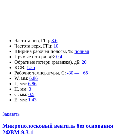
Частота низ, ГГц
:
8.6
Частота верх, ГГц
:
10
Ширина рабочей полосы, %
:
полная
Прямые потери, дБ
:
0.4
Обратные потери (развязка), дБ
:
20
КСВ
:
1.25
Рабочие температуры, С
:
-30 — +65
W, мм
:
6.86
L, мм
:
6.86
H, мм
:
3
C, мм
:
0.5
E, мм
:
1.43
Заказать
Микрополосковый вентиль без основания
2ФВМ-9.3-1