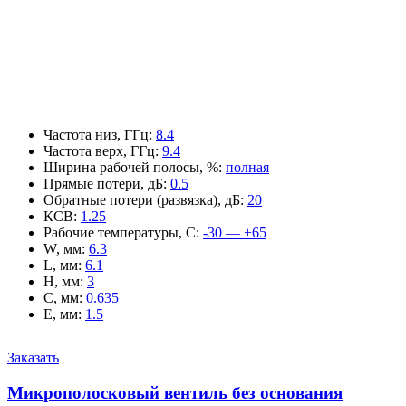
Частота низ, ГГц
:
8.4
Частота верх, ГГц
:
9.4
Ширина рабочей полосы, %
:
полная
Прямые потери, дБ
:
0.5
Обратные потери (развязка), дБ
:
20
КСВ
:
1.25
Рабочие температуры, С
:
-30 — +65
W, мм
:
6.3
L, мм
:
6.1
H, мм
:
3
C, мм
:
0.635
E, мм
:
1.5
Заказать
Микрополосковый вентиль без основания