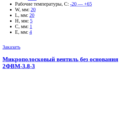
Рабочие температуры, С
:
-20 — +65
W, мм
:
20
L, мм
:
20
H, мм
:
5
C, мм
:
1
E, мм
:
4
Заказать
Микрополосковый вентиль без основания
2ФВМ-3.8-3