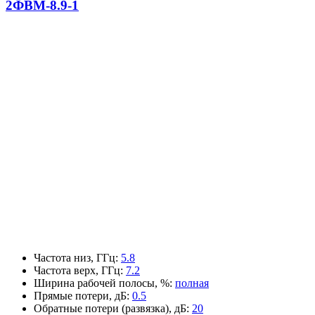
2ФВМ-8.9-1
Частота низ, ГГц
:
5.8
Частота верх, ГГц
:
7.2
Ширина рабочей полосы, %
:
полная
Прямые потери, дБ
:
0.5
Обратные потери (развязка), дБ
:
20