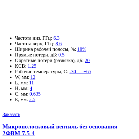
Частота низ, ГГц
:
6.3
Частота верх, ГГц
:
8.6
Ширина рабочей полосы, %
:
18%
Прямые потери, дБ
:
0.5
Обратные потери (развязка), дБ
:
20
КСВ
:
1.25
Рабочие температуры, С
:
-30 — +65
W, мм
:
12
L, мм
:
11
H, мм
:
4
C, мм
:
0.635
E, мм
:
2.5
Заказать
Микрополосковый вентиль без основания
2ФВМ-7.5-4