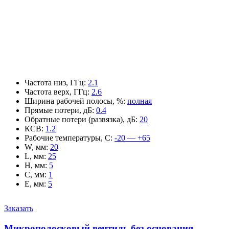
Частота низ, ГГц
:
2.1
Частота верх, ГГц
:
2.6
Ширина рабочей полосы, %
:
полная
Прямые потери, дБ
:
0.4
Обратные потери (развязка), дБ
:
20
КСВ
:
1.2
Рабочие температуры, С
:
-20 — +65
W, мм
:
20
L, мм
:
25
H, мм
:
5
C, мм
:
1
E, мм
:
5
Заказать
Микрополосковый вентиль без основания