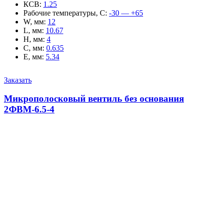
КСВ
:
1.25
Рабочие температуры, С
:
-30 — +65
W, мм
:
12
L, мм
:
10.67
H, мм
:
4
C, мм
:
0.635
E, мм
:
5.34
Заказать
Микрополосковый вентиль без основания
2ФВМ-6.5-4