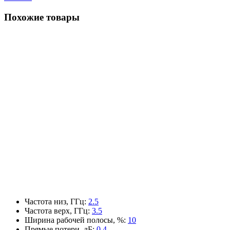
Похожие товары
Частота низ, ГГц
:
2.5
Частота верх, ГГц
:
3.5
Ширина рабочей полосы, %
:
10
Прямые потери, дБ
:
0.4