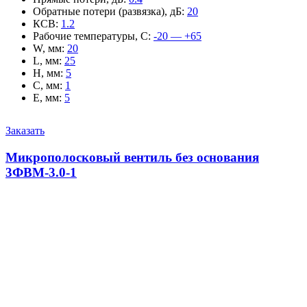
Обратные потери (развязка), дБ
:
20
КСВ
:
1.2
Рабочие температуры, С
:
-20 — +65
W, мм
:
20
L, мм
:
25
H, мм
:
5
C, мм
:
1
E, мм
:
5
Заказать
Микрополосковый вентиль без основания
3ФВМ-3.0-1