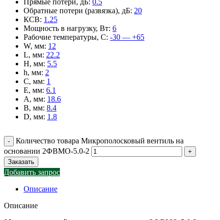
Прямые потери, дБ
:
0.5
Обратные потери (развязка), дБ
:
20
КСВ
:
1.25
Мощность в нагрузку, Вт
:
6
Рабочие температуры, С
:
-30 — +65
W, мм
:
12
L, мм
:
22.2
H, мм
:
5.5
h, мм
:
2
C, мм
:
1
E, мм
:
6.1
A, мм
:
18.6
B, мм
:
8.4
D, мм
:
1.8
Количество товара Микрополосковый вентиль на
основании 2ФВМO-5.0-2
Заказать
Добавить запрос
Описание
Описание