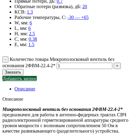
Прямые потери, дБ
:
0.7
Обратные потери (развязка), дБ
:
20
КСВ
:
1.3
Рабочие температуры, С
:
-30 — +65
W, мм
:
6
L, мм
:
6
H, мм
:
2.5
C, мм
:
0.38
E, мм
:
1.5
Количество товара Микрополосковый вентиль без
основания 2ФВМ-22.4-2*
Заказать
Добавить запрос
Описание
Описание
Микрополосковый вентиль без основания 2ФВМ-22.4-2*
предназначен для работы в антенно-фидерных трактах СВЧ
радиоэлектронной герметизированной аппаратуры среднего
уровня мощности с волновым сопротивлением 50 Ом в
качестве развязывающего (разделительного) устройства.