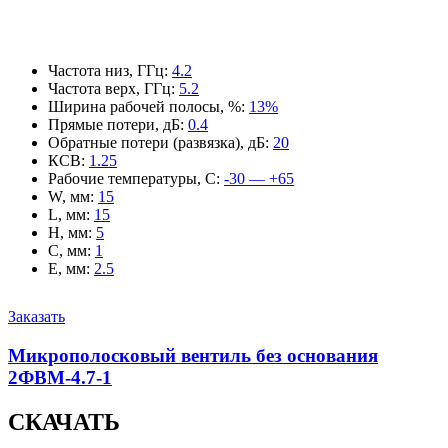
Частота низ, ГГц
:
4.2
Частота верх, ГГц
:
5.2
Ширина рабочей полосы, %
:
13%
Прямые потери, дБ
:
0.4
Обратные потери (развязка), дБ
:
20
КСВ
:
1.25
Рабочие температуры, С
:
-30 — +65
W, мм
:
15
L, мм
:
15
H, мм
:
5
C, мм
:
1
E, мм
:
2.5
Заказать
Микрополосковый вентиль без основания
2ФВМ-4.7-1
СКАЧАТЬ