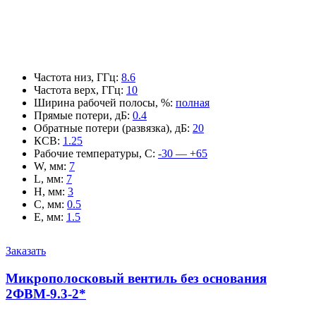
Частота низ, ГГц
:
8.6
Частота верх, ГГц
:
10
Ширина рабочей полосы, %
:
полная
Прямые потери, дБ
:
0.4
Обратные потери (развязка), дБ
:
20
КСВ
:
1.25
Рабочие температуры, С
:
-30 — +65
W, мм
:
7
L, мм
:
7
H, мм
:
3
C, мм
:
0.5
E, мм
:
1.5
Заказать
Микрополосковый вентиль без основания
2ФВМ-9.3-2*