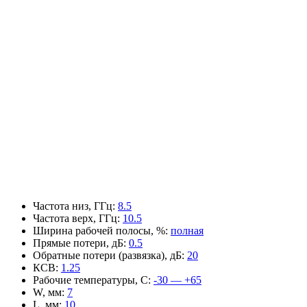
Частота низ, ГГц
:
8.5
Частота верх, ГГц
:
10.5
Ширина рабочей полосы, %
:
полная
Прямые потери, дБ
:
0.5
Обратные потери (развязка), дБ
:
20
КСВ
:
1.25
Рабочие температуры, С
:
-30 — +65
W, мм
:
7
L, мм
:
10