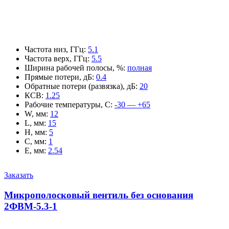
Частота низ, ГГц
:
5.1
Частота верх, ГГц
:
5.5
Ширина рабочей полосы, %
:
полная
Прямые потери, дБ
:
0.4
Обратные потери (развязка), дБ
:
20
КСВ
:
1.25
Рабочие температуры, С
:
-30 — +65
W, мм
:
12
L, мм
:
15
H, мм
:
5
C, мм
:
1
E, мм
:
2.54
Заказать
Микрополосковый вентиль без основания
2ФВМ-5.3-1