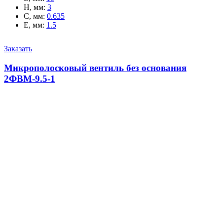
H, мм
:
3
C, мм
:
0.635
E, мм
:
1.5
Заказать
Микрополосковый вентиль без основания
2ФВМ-9.5-1