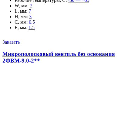
Рабочие температуры, С
:
-30 — +65
W, мм
:
7
L, мм
:
7
H, мм
:
3
C, мм
:
0.5
E, мм
:
1.5
Заказать
Микрополосковый вентиль без основания
2ФВМ-9.0-2**