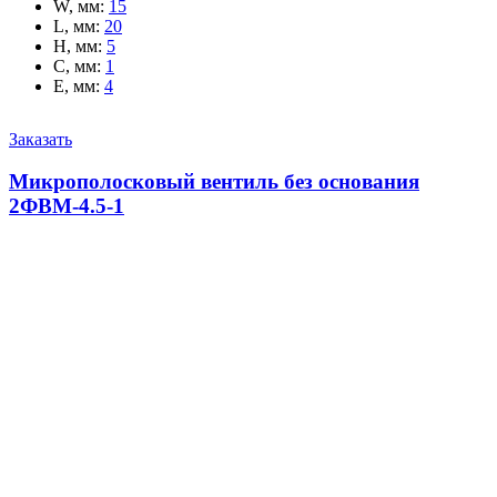
W, мм
:
15
L, мм
:
20
H, мм
:
5
C, мм
:
1
E, мм
:
4
Заказать
Микрополосковый вентиль без основания
2ФВМ-4.5-1