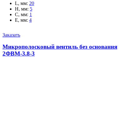
L, мм
:
20
H, мм
:
5
C, мм
:
1
E, мм
:
4
Заказать
Микрополосковый вентиль без основания
2ФВМ-3.8-3