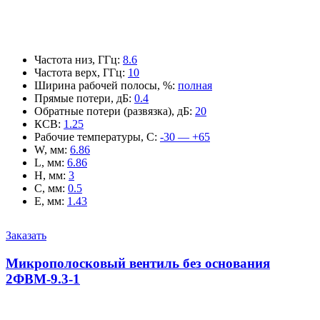
Частота низ, ГГц
:
8.6
Частота верх, ГГц
:
10
Ширина рабочей полосы, %
:
полная
Прямые потери, дБ
:
0.4
Обратные потери (развязка), дБ
:
20
КСВ
:
1.25
Рабочие температуры, С
:
-30 — +65
W, мм
:
6.86
L, мм
:
6.86
H, мм
:
3
C, мм
:
0.5
E, мм
:
1.43
Заказать
Микрополосковый вентиль без основания
2ФВМ-9.3-1