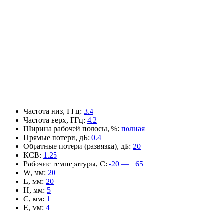
Частота низ, ГГц
:
3.4
Частота верх, ГГц
:
4.2
Ширина рабочей полосы, %
:
полная
Прямые потери, дБ
:
0.4
Обратные потери (развязка), дБ
:
20
КСВ
:
1.25
Рабочие температуры, С
:
-20 — +65
W, мм
:
20
L, мм
:
20
H, мм
:
5
C, мм
:
1
E, мм
:
4