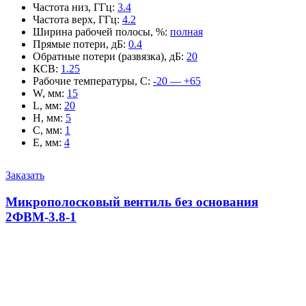
Частота низ, ГГц
:
3.4
Частота верх, ГГц
:
4.2
Ширина рабочей полосы, %
:
полная
Прямые потери, дБ
:
0.4
Обратные потери (развязка), дБ
:
20
КСВ
:
1.25
Рабочие температуры, С
:
-20 — +65
W, мм
:
15
L, мм
:
20
H, мм
:
5
C, мм
:
1
E, мм
:
4
Заказать
Микрополосковый вентиль без основания
2ФВМ-3.8-1