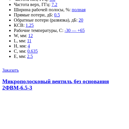
Частота верх, ГГц
:
7.2
Ширина рабочей полосы, %
:
полная
Прямые потери, дБ
:
0.5
Обратные потери (развязка), дБ
:
20
КСВ
:
1.25
Рабочие температуры, С
:
-30 — +65
W, мм
:
12
L, мм
:
11
H, мм
:
4
C, мм
:
0.635
E, мм
:
2.5
Заказать
Микрополосковый вентиль без основания
2ФВМ-6.5-3