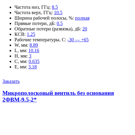
Частота низ, ГГц
:
8.5
Частота верх, ГГц
:
10.5
Ширина рабочей полосы, %
:
полная
Прямые потери, дБ
:
0.5
Обратные потери (развязка), дБ
:
20
КСВ
:
1.25
Рабочие температуры, С
:
-30 — +65
W, мм
:
8.89
L, мм
:
10.16
H, мм
:
3
C, мм
:
0.635
E, мм
:
3.18
Заказать
Микрополосковый вентиль без основания
2ФВМ-9.5-2*