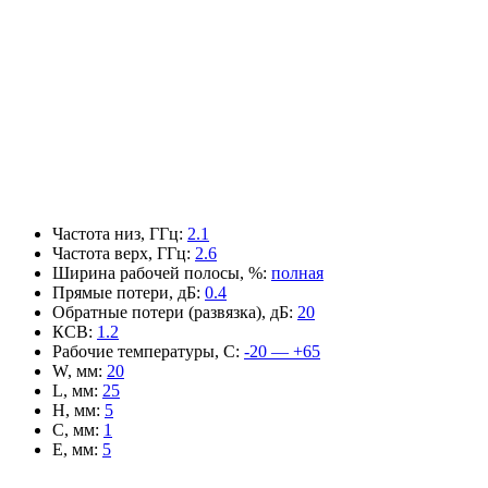
Частота низ, ГГц
:
2.1
Частота верх, ГГц
:
2.6
Ширина рабочей полосы, %
:
полная
Прямые потери, дБ
:
0.4
Обратные потери (развязка), дБ
:
20
КСВ
:
1.2
Рабочие температуры, С
:
-20 — +65
W, мм
:
20
L, мм
:
25
H, мм
:
5
C, мм
:
1
E, мм
:
5