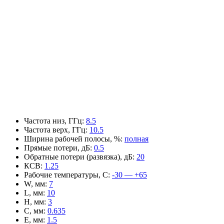
Частота низ, ГГц
:
8.5
Частота верх, ГГц
:
10.5
Ширина рабочей полосы, %
:
полная
Прямые потери, дБ
:
0.5
Обратные потери (развязка), дБ
:
20
КСВ
:
1.25
Рабочие температуры, С
:
-30 — +65
W, мм
:
7
L, мм
:
10
H, мм
:
3
C, мм
:
0.635
E, мм
:
1.5