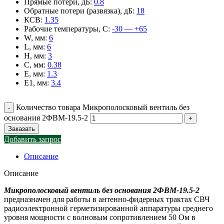
Прямые потери, дБ
:
0.8
Обратные потери (развязка), дБ
:
18
КСВ
:
1.35
Рабочие температуры, С
:
-30 — +65
W, мм
:
6
L, мм
:
6
H, мм
:
3
C, мм
:
0.38
E, мм
:
1.3
E1, мм
:
3.4
Количество товара Микрополосковый вентиль без
основания 2ФВМ-19.5-2
Заказать
Добавить запрос
Описание
Описание
Микрополосковый вентиль без основания 2ФВМ-19.5-2
предназначен для работы в антенно-фидерных трактах СВЧ
радиоэлектронной герметизированной аппаратуры среднего
уровня мощности с волновым сопротивлением 50 Ом в