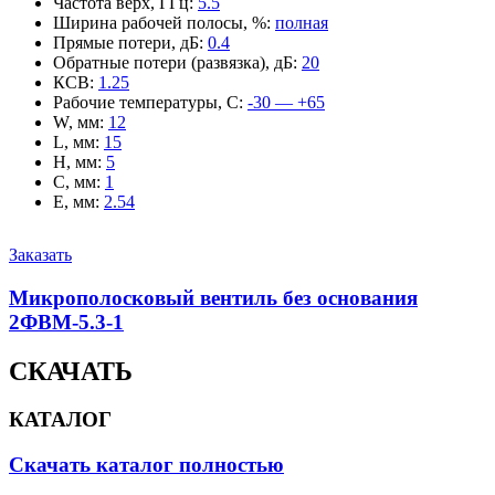
Частота верх, ГГц
:
5.5
Ширина рабочей полосы, %
:
полная
Прямые потери, дБ
:
0.4
Обратные потери (развязка), дБ
:
20
КСВ
:
1.25
Рабочие температуры, С
:
-30 — +65
W, мм
:
12
L, мм
:
15
H, мм
:
5
C, мм
:
1
E, мм
:
2.54
Заказать
Микрополосковый вентиль без основания
2ФВМ-5.3-1
СКАЧАТЬ
КАТАЛОГ
Скачать каталог полностью