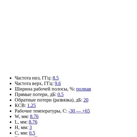
Частота низ, ГГц
:
8.5
Частота верх, ГГц
:
9.6
Ширина рабочей полосы, %
:
полная
Прямые потери, дБ
:
0.5
Обратные потери (развязка), дБ
:
20
КСВ
:
1.25
Рабочие температуры, С
:
-30 — +65
W, мм
:
8.76
L, мм
:
8.76
H, мм
:
3
C, мм
:
0.5