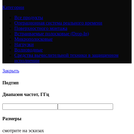
Категории
Все
продукты
Операционная система реального времени
Поверхностного монтажа
Встраиваемые полосковые (Drop-In)
Микрополосковые
Нагрузки
Волноводные
Средства вычислительной техники в защищенном
исполнении
Закрыть
Подтип
Диапазон частот, ГГц
Размеры
смотрите на эскизах