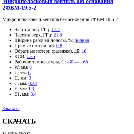
Микрополосковый вентиль без основания
2ФВМ-19.5-2
Микрополосковый вентиль без основания 2ФВМ-19.5-2
Частота низ, ГГц
:
17.2
Частота верх, ГГц
:
21.8
Ширина рабочей полосы, %
:
полная
Прямые потери, дБ
:
0.8
Обратные потери (развязка), дБ
:
18
КСВ
:
1.35
Рабочие температуры, С
:
-30 — +65
W, мм
:
6
L, мм
:
6
H, мм
:
3
C, мм
:
0.38
E, мм
:
1.3
E1, мм
:
3.4
Заказать
СКАЧАТЬ