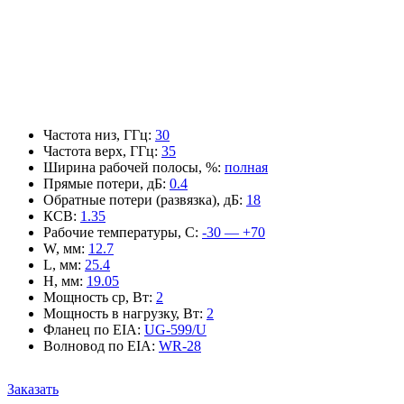
Частота низ, ГГц
:
30
Частота верх, ГГц
:
35
Ширина рабочей полосы, %
:
полная
Прямые потери, дБ
:
0.4
Обратные потери (развязка), дБ
:
18
КСВ
:
1.35
Рабочие температуры, С
:
-30 — +70
W, мм
:
12.7
L, мм
:
25.4
H, мм
:
19.05
Мощность ср, Вт
:
2
Мощность в нагрузку, Вт
:
2
Фланец по EIA
:
UG-599/U
Волновод по EIA
:
WR-28
Заказать