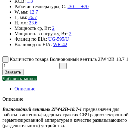
КСВ
:
1.3
Рабочие температуры, С
:
-30 — +70
W, мм
:
12.7
L, мм
:
26.7
H, мм
:
23.6
Мощность ср, Вт
:
2
Мощность в нагрузку, Вт
:
2
Фланец по EIA
:
UG-595/U
Волновод по EIA
:
WR-42
Количество товара Волноводный вентиль 2IW42B-18.7-1
Заказать
Добавить запрос
Описание
Описание
Волноводный вентиль 2IW42B-18.7-1
предназначен для
работы в антенно-фидерных трактах СВЧ радиоэлектронной
герметизированной аппаратуры в качестве развязывающего
(разделительного) устройства.