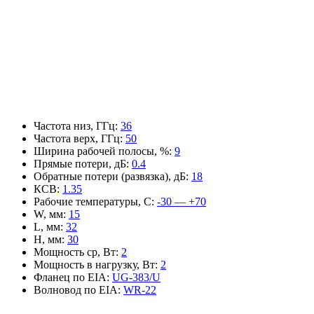
Частота низ, ГГц
:
36
Частота верх, ГГц
:
50
Ширина рабочей полосы, %
:
9
Прямые потери, дБ
:
0.4
Обратные потери (развязка), дБ
:
18
КСВ
:
1.35
Рабочие температуры, С
:
-30 — +70
W, мм
:
15
L, мм
:
32
H, мм
:
30
Мощность ср, Вт
:
2
Мощность в нагрузку, Вт
:
2
Фланец по EIA
:
UG-383/U
Волновод по EIA
:
WR-22