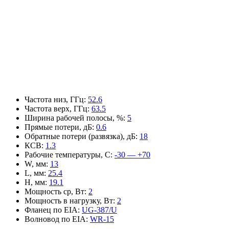
Частота низ, ГГц
:
52.6
Частота верх, ГГц
:
63.5
Ширина рабочей полосы, %
:
5
Прямые потери, дБ
:
0.6
Обратные потери (развязка), дБ
:
18
КСВ
:
1.3
Рабочие температуры, С
:
-30 — +70
W, мм
:
13
L, мм
:
25.4
H, мм
:
19.1
Мощность ср, Вт
:
2
Мощность в нагрузку, Вт
:
2
Фланец по EIA
:
UG-387/U
Волновод по EIA
:
WR-15