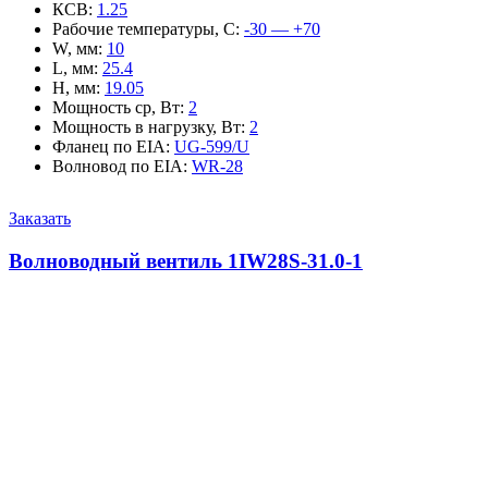
КСВ
:
1.25
Рабочие температуры, С
:
-30 — +70
W, мм
:
10
L, мм
:
25.4
H, мм
:
19.05
Мощность ср, Вт
:
2
Мощность в нагрузку, Вт
:
2
Фланец по EIA
:
UG-599/U
Волновод по EIA
:
WR-28
Заказать
Волноводный вентиль 1IW28S-31.0-1