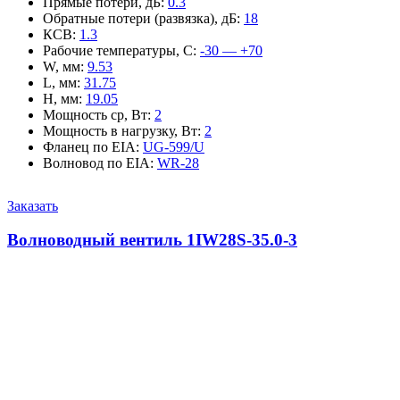
Прямые потери, дБ
:
0.3
Обратные потери (развязка), дБ
:
18
КСВ
:
1.3
Рабочие температуры, С
:
-30 — +70
W, мм
:
9.53
L, мм
:
31.75
H, мм
:
19.05
Мощность ср, Вт
:
2
Мощность в нагрузку, Вт
:
2
Фланец по EIA
:
UG-599/U
Волновод по EIA
:
WR-28
Заказать
Волноводный вентиль 1IW28S-35.0-3