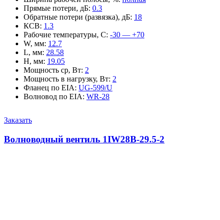
Прямые потери, дБ
:
0.3
Обратные потери (развязка), дБ
:
18
КСВ
:
1.3
Рабочие температуры, С
:
-30 — +70
W, мм
:
12.7
L, мм
:
28.58
H, мм
:
19.05
Мощность ср, Вт
:
2
Мощность в нагрузку, Вт
:
2
Фланец по EIA
:
UG-599/U
Волновод по EIA
:
WR-28
Заказать
Волноводный вентиль 1IW28B-29.5-2