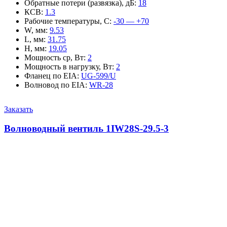
Обратные потери (развязка), дБ
:
18
КСВ
:
1.3
Рабочие температуры, С
:
-30 — +70
W, мм
:
9.53
L, мм
:
31.75
H, мм
:
19.05
Мощность ср, Вт
:
2
Мощность в нагрузку, Вт
:
2
Фланец по EIA
:
UG-599/U
Волновод по EIA
:
WR-28
Заказать
Волноводный вентиль 1IW28S-29.5-3