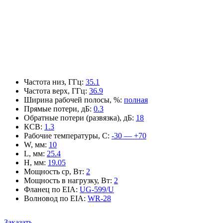
Частота низ, ГГц
:
35.1
Частота верх, ГГц
:
36.9
Ширина рабочей полосы, %
:
полная
Прямые потери, дБ
:
0.3
Обратные потери (развязка), дБ
:
18
КСВ
:
1.3
Рабочие температуры, С
:
-30 — +70
W, мм
:
10
L, мм
:
25.4
H, мм
:
19.05
Мощность ср, Вт
:
2
Мощность в нагрузку, Вт
:
2
Фланец по EIA
:
UG-599/U
Волновод по EIA
:
WR-28
Заказать