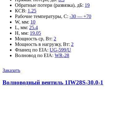
Обратные потери (развязка), дБ
:
19
КСВ
:
1.25
Рабочие температуры, С
:
-30 — +70
W, мм
:
10
L, мм
:
25.4
H, мм
:
19.05
Мощность ср, Вт
:
2
Мощность в нагрузку, Вт
:
2
Фланец по EIA
:
UG-599/U
Волновод по EIA
:
WR-28
Заказать
Волноводный вентиль 1IW28S-30.0-1