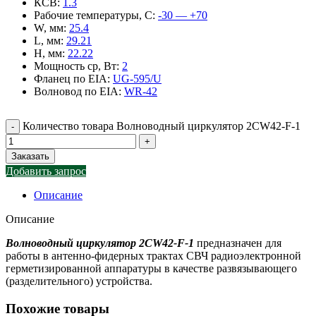
КСВ
:
1.3
Рабочие температуры, С
:
-30 — +70
W, мм
:
25.4
L, мм
:
29.21
H, мм
:
22.22
Мощность ср, Вт
:
2
Фланец по EIA
:
UG-595/U
Волновод по EIA
:
WR-42
Количество товара Волноводный циркулятор 2CW42-F-1
Заказать
Добавить запрос
Описание
Описание
Волноводный циркулятор 2CW42-F-1
предназначен для
работы в антенно-фидерных трактах СВЧ радиоэлектронной
герметизированной аппаратуры в качестве развязывающего
(разделительного) устройства.
Похожие товары