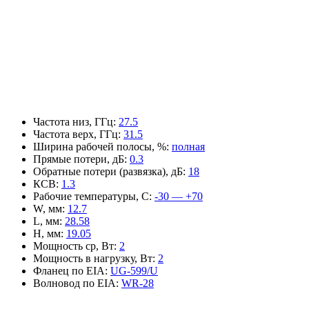
Частота низ, ГГц
:
27.5
Частота верх, ГГц
:
31.5
Ширина рабочей полосы, %
:
полная
Прямые потери, дБ
:
0.3
Обратные потери (развязка), дБ
:
18
КСВ
:
1.3
Рабочие температуры, С
:
-30 — +70
W, мм
:
12.7
L, мм
:
28.58
H, мм
:
19.05
Мощность ср, Вт
:
2
Мощность в нагрузку, Вт
:
2
Фланец по EIA
:
UG-599/U
Волновод по EIA
:
WR-28