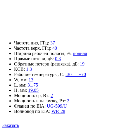
Частота низ, ГГц
:
37
Частота верх, ГГц
:
40
Ширина рабочей полосы, %
:
полная
Прямые потери, дБ
:
0.3
Обратные потери (развязка), дБ
:
19
КСВ
:
1.3
Рабочие температуры, С
:
-30 — +70
W, мм
:
13
L, мм
:
31.75
H, мм
:
19.05
Мощность ср, Вт
:
2
Мощность в нагрузку, Вт
:
2
Фланец по EIA
:
UG-599/U
Волновод по EIA
:
WR-28
Заказать