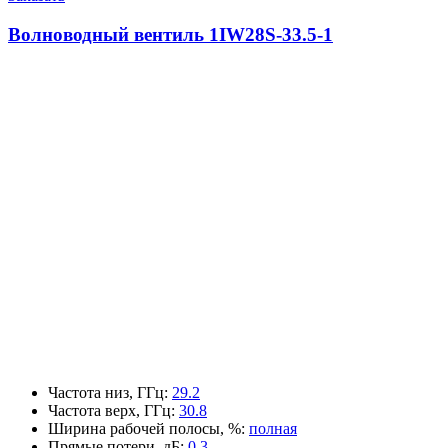
Волноводный вентиль 1IW28S-33.5-1
Частота низ, ГГц
:
29.2
Частота верх, ГГц
:
30.8
Ширина рабочей полосы, %
:
полная
Прямые потери, дБ
:
0.3