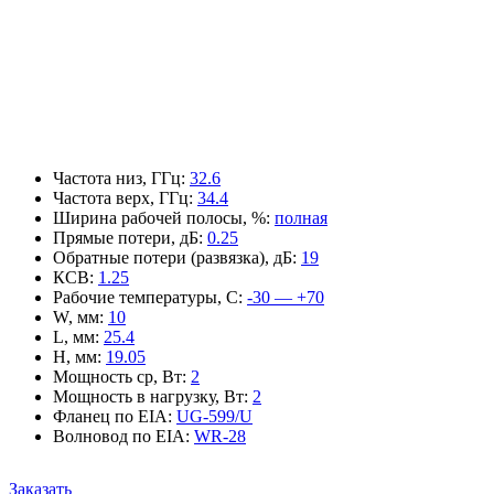
Частота низ, ГГц
:
32.6
Частота верх, ГГц
:
34.4
Ширина рабочей полосы, %
:
полная
Прямые потери, дБ
:
0.25
Обратные потери (развязка), дБ
:
19
КСВ
:
1.25
Рабочие температуры, С
:
-30 — +70
W, мм
:
10
L, мм
:
25.4
H, мм
:
19.05
Мощность ср, Вт
:
2
Мощность в нагрузку, Вт
:
2
Фланец по EIA
:
UG-599/U
Волновод по EIA
:
WR-28
Заказать