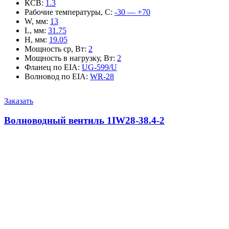
КСВ
:
1.3
Рабочие температуры, С
:
-30 — +70
W, мм
:
13
L, мм
:
31.75
H, мм
:
19.05
Мощность ср, Вт
:
2
Мощность в нагрузку, Вт
:
2
Фланец по EIA
:
UG-599/U
Волновод по EIA
:
WR-28
Заказать
Волноводный вентиль 1IW28-38.4-2