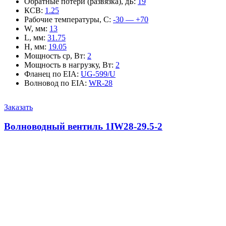
Обратные потери (развязка), дБ
:
19
КСВ
:
1.25
Рабочие температуры, С
:
-30 — +70
W, мм
:
13
L, мм
:
31.75
H, мм
:
19.05
Мощность ср, Вт
:
2
Мощность в нагрузку, Вт
:
2
Фланец по EIA
:
UG-599/U
Волновод по EIA
:
WR-28
Заказать
Волноводный вентиль 1IW28-29.5-2