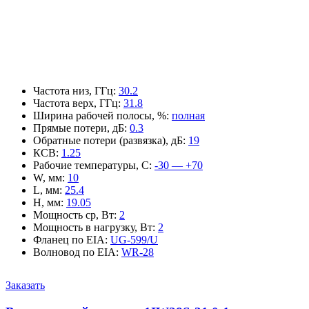
Частота низ, ГГц
:
30.2
Частота верх, ГГц
:
31.8
Ширина рабочей полосы, %
:
полная
Прямые потери, дБ
:
0.3
Обратные потери (развязка), дБ
:
19
КСВ
:
1.25
Рабочие температуры, С
:
-30 — +70
W, мм
:
10
L, мм
:
25.4
H, мм
:
19.05
Мощность ср, Вт
:
2
Мощность в нагрузку, Вт
:
2
Фланец по EIA
:
UG-599/U
Волновод по EIA
:
WR-28
Заказать