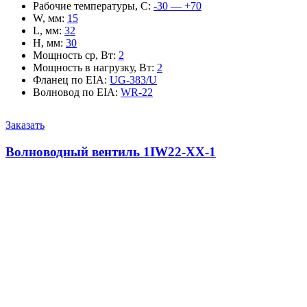
Рабочие температуры, С
:
-30 — +70
W, мм
:
15
L, мм
:
32
H, мм
:
30
Мощность ср, Вт
:
2
Мощность в нагрузку, Вт
:
2
Фланец по EIA
:
UG-383/U
Волновод по EIA
:
WR-22
Заказать
Волноводный вентиль 1IW22-XX-1