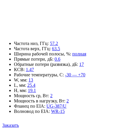
Частота низ, ГГц
:
57.2
Частота верх, ГГц
:
63.5
Ширина рабочей полосы, %
:
полная
Прямые потери, дБ
:
0.6
Обратные потери (развязка), дБ
:
17
КСВ
:
1.47
Рабочие температуры, С
:
-30 — +70
W, мм
:
13
L, мм
:
25.4
H, мм
:
19.1
Мощность ср, Вт
:
2
Мощность в нагрузку, Вт
:
2
Фланец по EIA
:
UG-387/U
Волновод по EIA
:
WR-15
Заказать