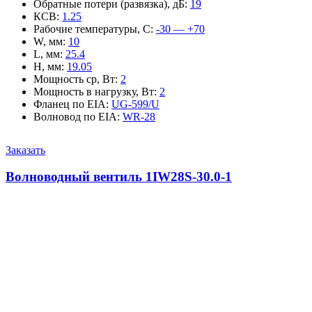
Обратные потери (развязка), дБ
:
19
КСВ
:
1.25
Рабочие температуры, С
:
-30 — +70
W, мм
:
10
L, мм
:
25.4
H, мм
:
19.05
Мощность ср, Вт
:
2
Мощность в нагрузку, Вт
:
2
Фланец по EIA
:
UG-599/U
Волновод по EIA
:
WR-28
Заказать
Волноводный вентиль 1IW28S-30.0-1