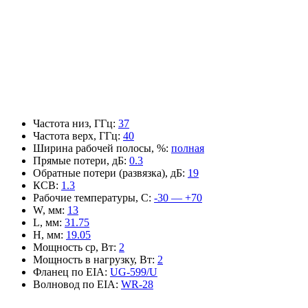
Частота низ, ГГц
:
37
Частота верх, ГГц
:
40
Ширина рабочей полосы, %
:
полная
Прямые потери, дБ
:
0.3
Обратные потери (развязка), дБ
:
19
КСВ
:
1.3
Рабочие температуры, С
:
-30 — +70
W, мм
:
13
L, мм
:
31.75
H, мм
:
19.05
Мощность ср, Вт
:
2
Мощность в нагрузку, Вт
:
2
Фланец по EIA
:
UG-599/U
Волновод по EIA
:
WR-28