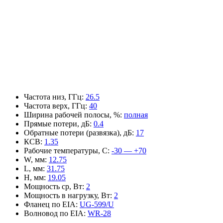
Частота низ, ГГц
:
26.5
Частота верх, ГГц
:
40
Ширина рабочей полосы, %
:
полная
Прямые потери, дБ
:
0.4
Обратные потери (развязка), дБ
:
17
КСВ
:
1.35
Рабочие температуры, С
:
-30 — +70
W, мм
:
12.75
L, мм
:
31.75
H, мм
:
19.05
Мощность ср, Вт
:
2
Мощность в нагрузку, Вт
:
2
Фланец по EIA
:
UG-599/U
Волновод по EIA
:
WR-28