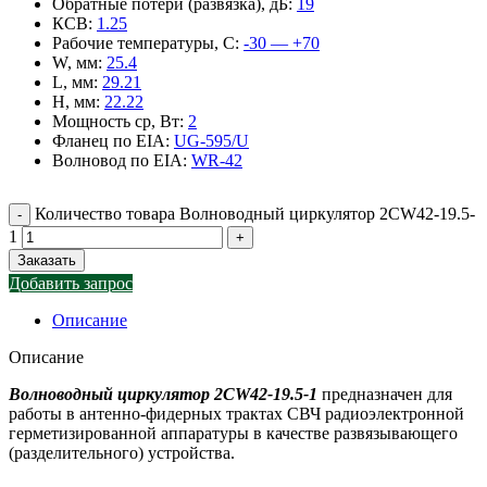
Обратные потери (развязка), дБ
:
19
КСВ
:
1.25
Рабочие температуры, С
:
-30 — +70
W, мм
:
25.4
L, мм
:
29.21
H, мм
:
22.22
Мощность ср, Вт
:
2
Фланец по EIA
:
UG-595/U
Волновод по EIA
:
WR-42
Количество товара Волноводный циркулятор 2CW42-19.5-
1
Заказать
Добавить запрос
Описание
Описание
Волноводный циркулятор 2CW42-19.5-1
предназначен для
работы в антенно-фидерных трактах СВЧ радиоэлектронной
герметизированной аппаратуры в качестве развязывающего
(разделительного) устройства.