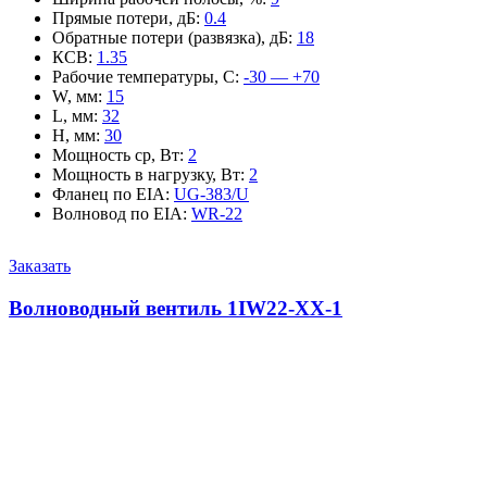
Прямые потери, дБ
:
0.4
Обратные потери (развязка), дБ
:
18
КСВ
:
1.35
Рабочие температуры, С
:
-30 — +70
W, мм
:
15
L, мм
:
32
H, мм
:
30
Мощность ср, Вт
:
2
Мощность в нагрузку, Вт
:
2
Фланец по EIA
:
UG-383/U
Волновод по EIA
:
WR-22
Заказать
Волноводный вентиль 1IW22-XX-1