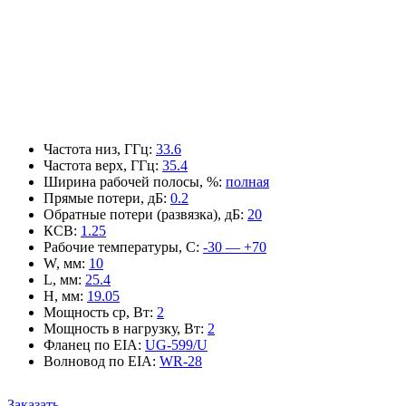
Частота низ, ГГц
:
33.6
Частота верх, ГГц
:
35.4
Ширина рабочей полосы, %
:
полная
Прямые потери, дБ
:
0.2
Обратные потери (развязка), дБ
:
20
КСВ
:
1.25
Рабочие температуры, С
:
-30 — +70
W, мм
:
10
L, мм
:
25.4
H, мм
:
19.05
Мощность ср, Вт
:
2
Мощность в нагрузку, Вт
:
2
Фланец по EIA
:
UG-599/U
Волновод по EIA
:
WR-28
Заказать