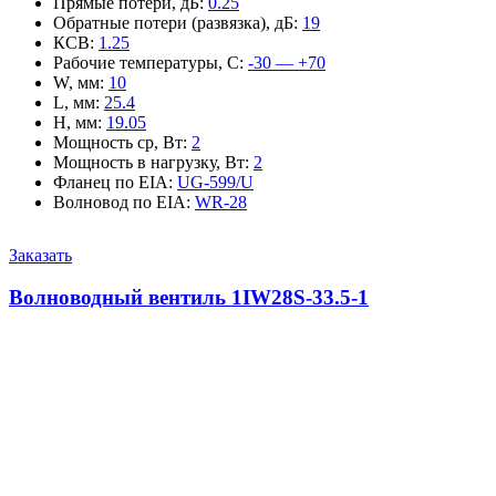
Прямые потери, дБ
:
0.25
Обратные потери (развязка), дБ
:
19
КСВ
:
1.25
Рабочие температуры, С
:
-30 — +70
W, мм
:
10
L, мм
:
25.4
H, мм
:
19.05
Мощность ср, Вт
:
2
Мощность в нагрузку, Вт
:
2
Фланец по EIA
:
UG-599/U
Волновод по EIA
:
WR-28
Заказать
Волноводный вентиль 1IW28S-33.5-1