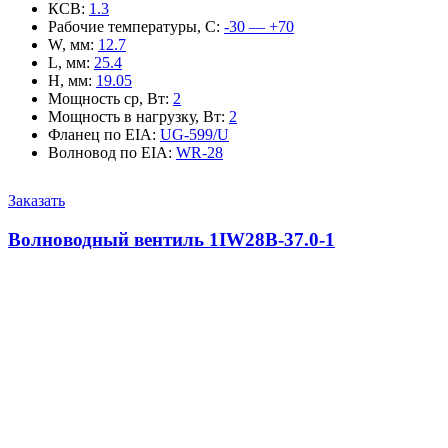
КСВ
:
1.3
Рабочие температуры, С
:
-30 — +70
W, мм
:
12.7
L, мм
:
25.4
H, мм
:
19.05
Мощность ср, Вт
:
2
Мощность в нагрузку, Вт
:
2
Фланец по EIA
:
UG-599/U
Волновод по EIA
:
WR-28
Заказать
Волноводный вентиль 1IW28B-37.0-1