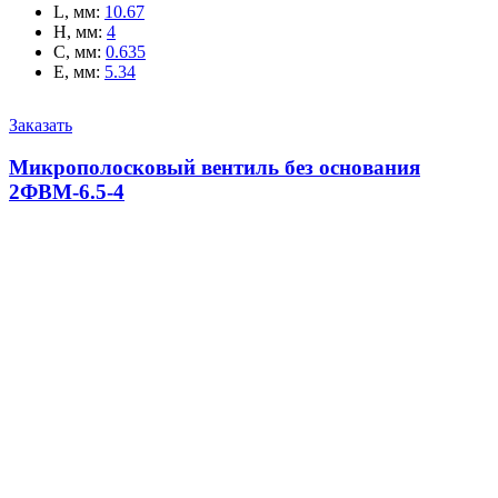
L, мм
:
10.67
H, мм
:
4
C, мм
:
0.635
E, мм
:
5.34
Заказать
Микрополосковый вентиль без основания
2ФВМ-6.5-4