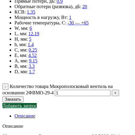
Прямые потери, дБ
:
0.9
Обратные потери (развязка), дБ
:
20
КСВ
:
1.35
Мощность в нагрузку, Вт
:
1
Рабочие температуры, С
:
-30 — +65
W, мм
:
6
L, мм
:
12.19
H, мм
:
5
h, мм
:
1.4
C, мм
:
0.25
E, мм
:
4.52
A, мм
:
9.15
B, мм
:
3.3
D, мм
:
1.7
Количество товара Микрополосковый вентиль на
основании 2ФВМO-29-4
Заказать
Добавить запрос
Описание
Описание