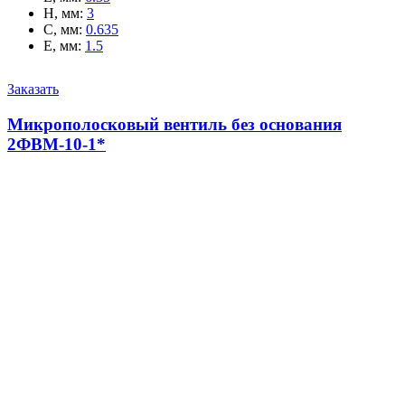
H, мм
:
3
C, мм
:
0.635
E, мм
:
1.5
Заказать
Микрополосковый вентиль без основания
2ФВМ-10-1*