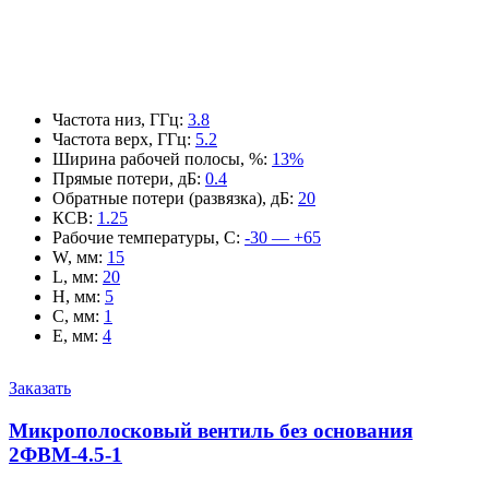
Частота низ, ГГц
:
3.8
Частота верх, ГГц
:
5.2
Ширина рабочей полосы, %
:
13%
Прямые потери, дБ
:
0.4
Обратные потери (развязка), дБ
:
20
КСВ
:
1.25
Рабочие температуры, С
:
-30 — +65
W, мм
:
15
L, мм
:
20
H, мм
:
5
C, мм
:
1
E, мм
:
4
Заказать
Микрополосковый вентиль без основания
2ФВМ-4.5-1