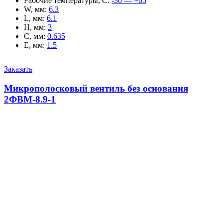
Рабочие температуры, С
:
-30 — +65
W, мм
:
6.3
L, мм
:
6.1
H, мм
:
3
C, мм
:
0.635
E, мм
:
1.5
Заказать
Микрополосковый вентиль без основания
2ФВМ-8.9-1