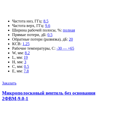
Частота низ, ГГц
:
8.5
Частота верх, ГГц
:
9.6
Ширина рабочей полосы, %
:
полная
Прямые потери, дБ
:
0.5
Обратные потери (развязка), дБ
:
20
КСВ
:
1.25
Рабочие температуры, С
:
-30 — +65
W, мм
:
8.2
L, мм
:
19
H, мм
:
3
C, мм
:
0.5
E, мм
:
7.8
Заказать
Микрополосковый вентиль без основания
2ФВМ-9.0-1