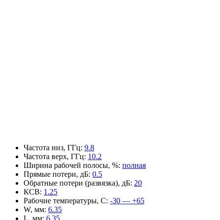
Частота низ, ГГц
:
9.8
Частота верх, ГГц
:
10.2
Ширина рабочей полосы, %
:
полная
Прямые потери, дБ
:
0.5
Обратные потери (развязка), дБ
:
20
КСВ
:
1.25
Рабочие температуры, С
:
-30 — +65
W, мм
:
6.35
L, мм
:
6.35