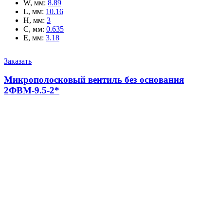
W, мм
:
8.89
L, мм
:
10.16
H, мм
:
3
C, мм
:
0.635
E, мм
:
3.18
Заказать
Микрополосковый вентиль без основания
2ФВМ-9.5-2*