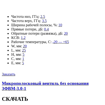
Частота низ, ГГц
:
2.5
Частота верх, ГГц
:
3.5
Ширина рабочей полосы, %
:
10
Прямые потери, дБ
:
0.4
Обратные потери (развязка), дБ
:
20
КСВ
:
1.2
Рабочие температуры, С
:
-20 — +65
W, мм
:
20
L, мм
:
25
H, мм
:
5
C, мм
:
1
E, мм
:
5
Заказать
Микрополосковый вентиль без основания
3ФВМ-3.0-1
СКАЧАТЬ