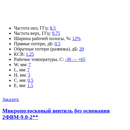
Частота низ, ГГц
:
8.5
Частота верх, ГГц
:
9.75
Ширина рабочей полосы, %
:
12%
Прямые потери, дБ
:
0.5
Обратные потери (развязка), дБ
:
20
КСВ
:
1.25
Рабочие температуры, С
:
-30 — +65
W, мм
:
7
L, мм
:
7
H, мм
:
3
C, мм
:
0.5
E, мм
:
1.5
Заказать
Микрополосковый вентиль без основания
2ФВМ-9.0-2**