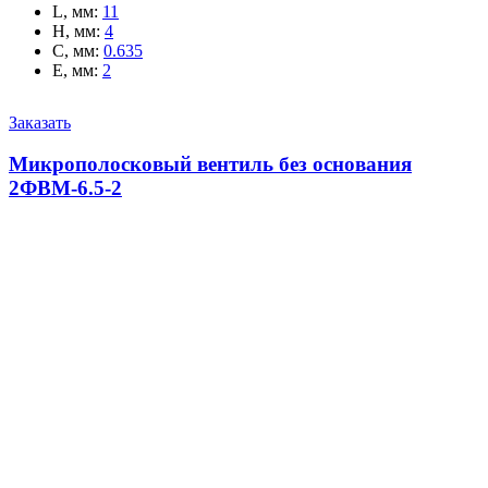
L, мм
:
11
H, мм
:
4
C, мм
:
0.635
E, мм
:
2
Заказать
Микрополосковый вентиль без основания
2ФВМ-6.5-2