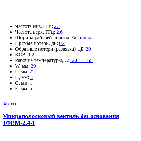
Частота низ, ГГц
:
2.1
Частота верх, ГГц
:
2.6
Ширина рабочей полосы, %
:
полная
Прямые потери, дБ
:
0.4
Обратные потери (развязка), дБ
:
20
КСВ
:
1.2
Рабочие температуры, С
:
-20 — +65
W, мм
:
20
L, мм
:
25
H, мм
:
5
C, мм
:
1
E, мм
:
5
Заказать
Микрополосковый вентиль без основания
3ФВМ-2.4-1