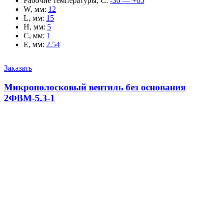
Рабочие температуры, С
:
-30 — +65
W, мм
:
12
L, мм
:
15
H, мм
:
5
C, мм
:
1
E, мм
:
2.54
Заказать
Микрополосковый вентиль без основания
2ФВМ-5.3-1