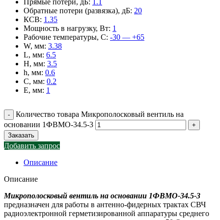
Прямые потери, дБ
:
1.1
Обратные потери (развязка), дБ
:
20
КСВ
:
1.35
Мощность в нагрузку, Вт
:
1
Рабочие температуры, С
:
-30 — +65
W, мм
:
3.38
L, мм
:
6.5
H, мм
:
3.5
h, мм
:
0.6
C, мм
:
0.2
E, мм
:
1
Количество товара Микрополосковый вентиль на
основании 1ФВМO-34.5-3
Заказать
Добавить запрос
Описание
Описание
Микрополосковый вентиль на основании 1ФВМO-34.5-3
предназначен для работы в антенно-фидерных трактах СВЧ
радиоэлектронной герметизированной аппаратуры среднего