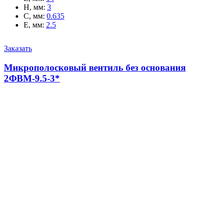
H, мм
:
3
C, мм
:
0.635
E, мм
:
2.5
Заказать
Микрополосковый вентиль без основания
2ФВМ-9.5-3*