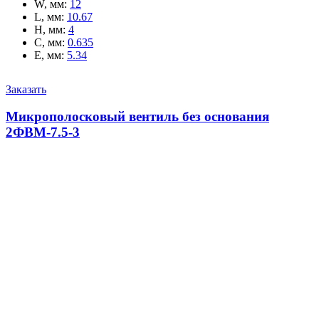
W, мм
:
12
L, мм
:
10.67
H, мм
:
4
C, мм
:
0.635
E, мм
:
5.34
Заказать
Микрополосковый вентиль без основания
2ФВМ-7.5-3