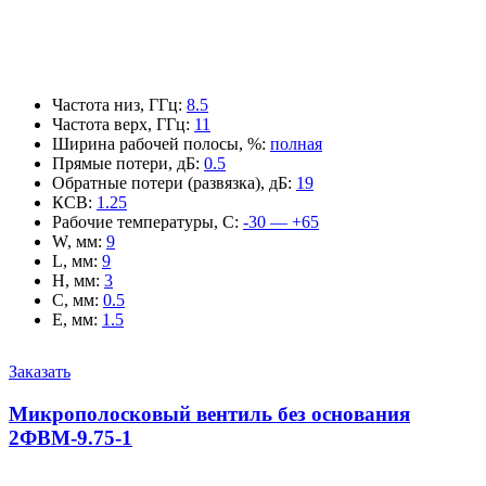
Частота низ, ГГц
:
8.5
Частота верх, ГГц
:
11
Ширина рабочей полосы, %
:
полная
Прямые потери, дБ
:
0.5
Обратные потери (развязка), дБ
:
19
КСВ
:
1.25
Рабочие температуры, С
:
-30 — +65
W, мм
:
9
L, мм
:
9
H, мм
:
3
C, мм
:
0.5
E, мм
:
1.5
Заказать
Микрополосковый вентиль без основания
2ФВМ-9.75-1