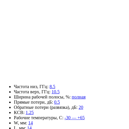
Частота низ, ГГц
:
8.5
Частота верх, ГГц
:
10.5
Ширина рабочей полосы, %
:
полная
Прямые потери, дБ
:
0.5
Обратные потери (развязка), дБ
:
20
КСВ
:
1.25
Рабочие температуры, С
:
-30 — +65
W, мм
:
14
L, мм
:
14