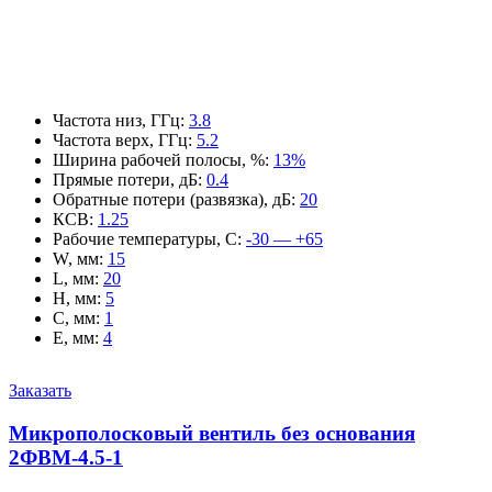
Частота низ, ГГц
:
3.8
Частота верх, ГГц
:
5.2
Ширина рабочей полосы, %
:
13%
Прямые потери, дБ
:
0.4
Обратные потери (развязка), дБ
:
20
КСВ
:
1.25
Рабочие температуры, С
:
-30 — +65
W, мм
:
15
L, мм
:
20
H, мм
:
5
C, мм
:
1
E, мм
:
4
Заказать
Микрополосковый вентиль без основания
2ФВМ-4.5-1