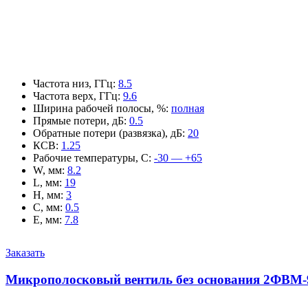
Частота низ, ГГц
:
8.5
Частота верх, ГГц
:
9.6
Ширина рабочей полосы, %
:
полная
Прямые потери, дБ
:
0.5
Обратные потери (развязка), дБ
:
20
КСВ
:
1.25
Рабочие температуры, С
:
-30 — +65
W, мм
:
8.2
L, мм
:
19
H, мм
:
3
C, мм
:
0.5
E, мм
:
7.8
Заказать
Микрополосковый вентиль без основания 2ФВМ-9