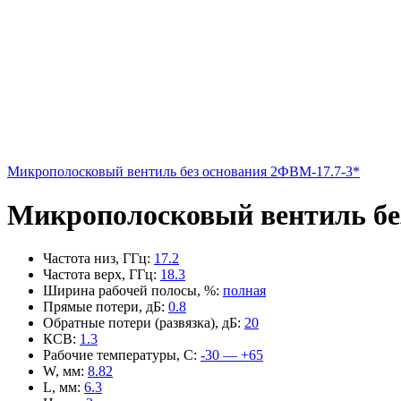
Микрополосковый вентиль без основания 2ФВМ-17.7-3*
Микрополосковый вентиль бе
Частота низ, ГГц
:
17.2
Частота верх, ГГц
:
18.3
Ширина рабочей полосы, %
:
полная
Прямые потери, дБ
:
0.8
Обратные потери (развязка), дБ
:
20
КСВ
:
1.3
Рабочие температуры, С
:
-30 — +65
W, мм
:
8.82
L, мм
:
6.3