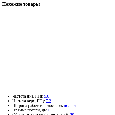
Похожие товары
Частота низ, ГГц
:
5.8
Частота верх, ГГц
:
7.2
Ширина рабочей полосы, %
:
полная
Прямые потери, дБ
:
0.5
Обратные потери (развязка), дБ
:
20