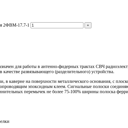
ия 2ФВМ-17.7-1
значен для работы в антенно-фидерных трактах СВЧ радиоэлек
 качестве развязывающего (разделительного) устройства.
, в каверне на поверхности металлического основания, с плоск
копроводящим эпоксидным клеем. Сигнальные полоски соединя
нительных перемычек не более 75-100% ширины полоска феррит
релки