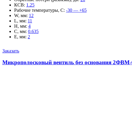
КСВ
:
1.25
Рабочие температуры, С
:
-30 — +65
W, мм
:
12
L, мм
:
11
H, мм
:
4
C, мм
:
0.635
E, мм
:
2
Заказать
Микрополосковый вентиль без основания 2ФВМ-6