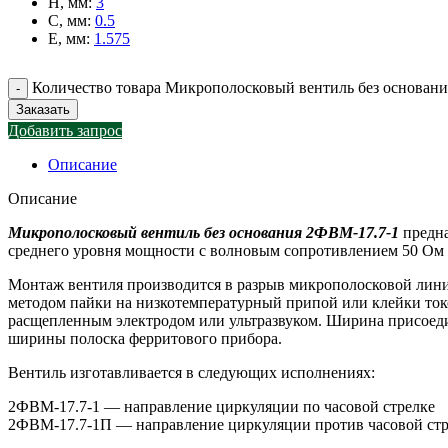
H, мм
:
3
C, мм
:
0.5
E, мм
:
1.575
Количество товара Микрополосковый вентиль без основан
Заказать
Добавить запрос
Описание
Описание
Микрополосковый вентиль без основания 2ФВМ-17.7-1
предна
среднего уровня мощности с волновым сопротивлением 50 Ом в
Монтаж вентиля производится в разрыв микрополосковой линии
методом пайки на низкотемпературный припой или клейки то
расщепленным электродом или ультразвуком. Ширина присоеди
ширины полоска ферритового прибора.
Вентиль изготавливается в следующих исполнениях:
2ФВМ-17.7-1 — направление циркуляции по часовой стрелке
2ФВМ-17.7-1П — направление циркуляции против часовой ст