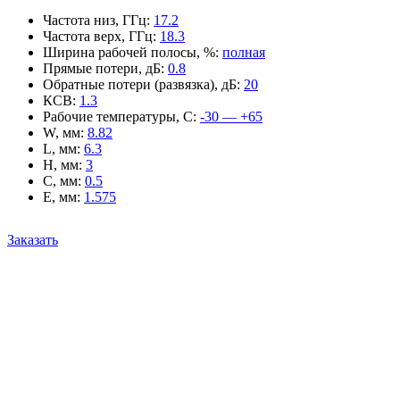
Частота низ, ГГц
:
17.2
Частота верх, ГГц
:
18.3
Ширина рабочей полосы, %
:
полная
Прямые потери, дБ
:
0.8
Обратные потери (развязка), дБ
:
20
КСВ
:
1.3
Рабочие температуры, С
:
-30 — +65
W, мм
:
8.82
L, мм
:
6.3
H, мм
:
3
C, мм
:
0.5
E, мм
:
1.575
Заказать