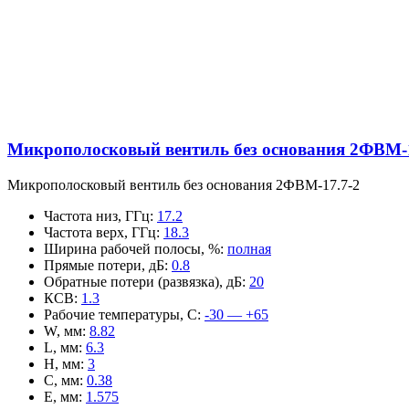
Микрополосковый вентиль без основания 2ФВМ-1
Микрополосковый вентиль без основания 2ФВМ-17.7-2
Частота низ, ГГц
:
17.2
Частота верх, ГГц
:
18.3
Ширина рабочей полосы, %
:
полная
Прямые потери, дБ
:
0.8
Обратные потери (развязка), дБ
:
20
КСВ
:
1.3
Рабочие температуры, С
:
-30 — +65
W, мм
:
8.82
L, мм
:
6.3
H, мм
:
3
C, мм
:
0.38
E, мм
:
1.575