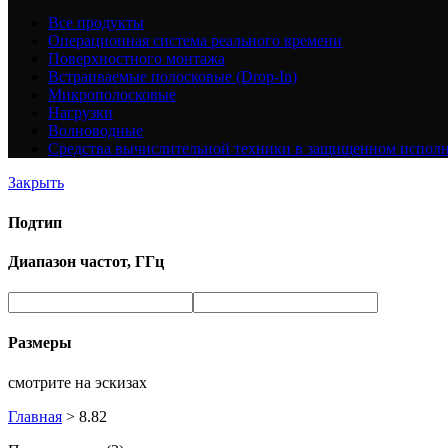
Все
продукты
Операционная система реального времени
Поверхностного монтажа
Встраиваемые полосковые (Drop-In)
Микрополосковые
Нагрузки
Волноводные
Средства вычислительной техники в защищенном испол
Закрыть
Подтип
Диапазон частот, ГГц
Размеры
смотрите на эскизах
Главная
>
8.82