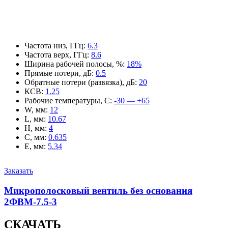
Частота низ, ГГц
:
6.3
Частота верх, ГГц
:
8.6
Ширина рабочей полосы, %
:
18%
Прямые потери, дБ
:
0.5
Обратные потери (развязка), дБ
:
20
КСВ
:
1.25
Рабочие температуры, С
:
-30 — +65
W, мм
:
12
L, мм
:
10.67
H, мм
:
4
C, мм
:
0.635
E, мм
:
5.34
Заказать
Микрополосковый вентиль без основания
2ФВМ-7.5-3
СКАЧАТЬ