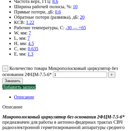
Частота верх, ГГц
:
8.6
Ширина рабочей полосы, %
:
10
Прямые потери, дБ
:
0.6
Обратные потери (развязка), дБ
:
20
КСВ
:
1.22
Рабочие температуры, С
:
-30 — +65
W, мм
:
7
L, мм
:
7
H, мм
:
4.5
C, мм
:
0.635
E, мм
:
1.3
Количество товара Микрополосковый циркулятор без
основания 2ФЦМ-7.5-6*
Заказать
Добавить запрос
Описание
Описание
Микрополосковый циркулятор без основания 2ФЦМ-7.5-6*
предназначен для работы в антенно-фидерных трактах СВЧ
радиоэлектронной герметизированной аппаратуры среднего