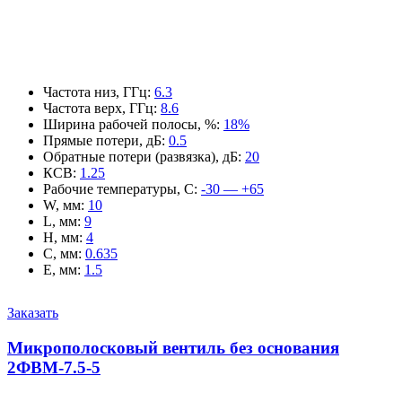
Частота низ, ГГц
:
6.3
Частота верх, ГГц
:
8.6
Ширина рабочей полосы, %
:
18%
Прямые потери, дБ
:
0.5
Обратные потери (развязка), дБ
:
20
КСВ
:
1.25
Рабочие температуры, С
:
-30 — +65
W, мм
:
10
L, мм
:
9
H, мм
:
4
C, мм
:
0.635
E, мм
:
1.5
Заказать
Микрополосковый вентиль без основания
2ФВМ-7.5-5