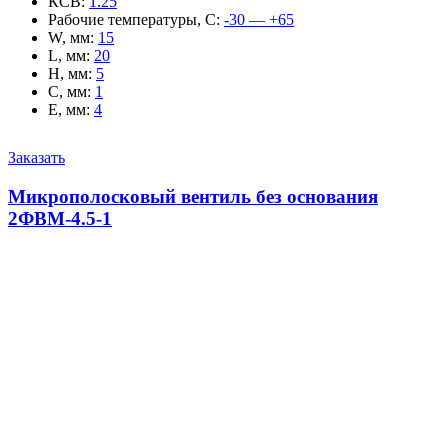
КСВ
:
1.25
Рабочие температуры, С
:
-30 — +65
W, мм
:
15
L, мм
:
20
H, мм
:
5
C, мм
:
1
E, мм
:
4
Заказать
Микрополосковый вентиль без основания
2ФВМ-4.5-1