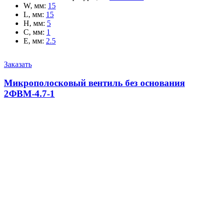
W, мм
:
15
L, мм
:
15
H, мм
:
5
C, мм
:
1
E, мм
:
2.5
Заказать
Микрополосковый вентиль без основания
2ФВМ-4.7-1