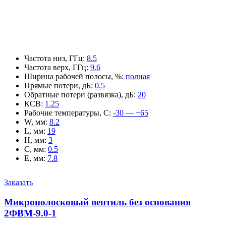
Частота низ, ГГц
:
8.5
Частота верх, ГГц
:
9.6
Ширина рабочей полосы, %
:
полная
Прямые потери, дБ
:
0.5
Обратные потери (развязка), дБ
:
20
КСВ
:
1.25
Рабочие температуры, С
:
-30 — +65
W, мм
:
8.2
L, мм
:
19
H, мм
:
3
C, мм
:
0.5
E, мм
:
7.8
Заказать
Микрополосковый вентиль без основания
2ФВМ-9.0-1