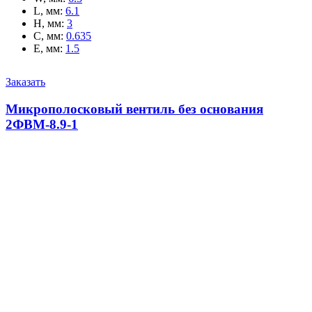
L, мм
:
6.1
H, мм
:
3
C, мм
:
0.635
E, мм
:
1.5
Заказать
Микрополосковый вентиль без основания
2ФВМ-8.9-1