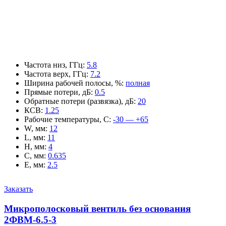
Частота низ, ГГц
:
5.8
Частота верх, ГГц
:
7.2
Ширина рабочей полосы, %
:
полная
Прямые потери, дБ
:
0.5
Обратные потери (развязка), дБ
:
20
КСВ
:
1.25
Рабочие температуры, С
:
-30 — +65
W, мм
:
12
L, мм
:
11
H, мм
:
4
C, мм
:
0.635
E, мм
:
2.5
Заказать
Микрополосковый вентиль без основания
2ФВМ-6.5-3