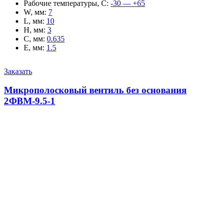
Рабочие температуры, С
:
-30 — +65
W, мм
:
7
L, мм
:
10
H, мм
:
3
C, мм
:
0.635
E, мм
:
1.5
Заказать
Микрополосковый вентиль без основания
2ФВМ-9.5-1