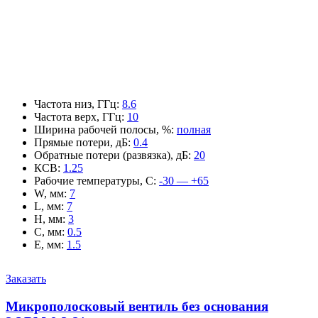
Частота низ, ГГц
:
8.6
Частота верх, ГГц
:
10
Ширина рабочей полосы, %
:
полная
Прямые потери, дБ
:
0.4
Обратные потери (развязка), дБ
:
20
КСВ
:
1.25
Рабочие температуры, С
:
-30 — +65
W, мм
:
7
L, мм
:
7
H, мм
:
3
C, мм
:
0.5
E, мм
:
1.5
Заказать
Микрополосковый вентиль без основания