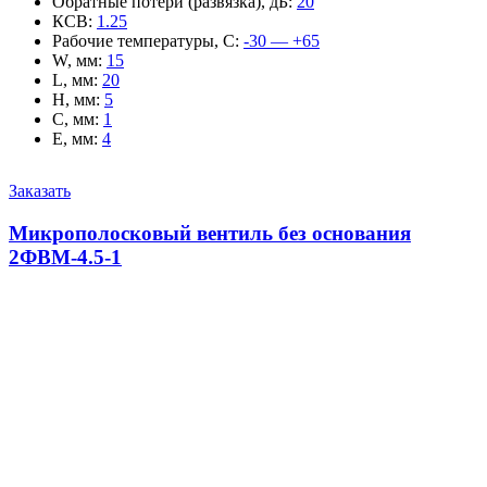
Обратные потери (развязка), дБ
:
20
КСВ
:
1.25
Рабочие температуры, С
:
-30 — +65
W, мм
:
15
L, мм
:
20
H, мм
:
5
C, мм
:
1
E, мм
:
4
Заказать
Микрополосковый вентиль без основания
2ФВМ-4.5-1