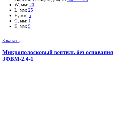
W, мм
:
20
L, мм
:
25
H, мм
:
5
C, мм
:
1
E, мм
:
5
Заказать
Микрополосковый вентиль без основания
3ФВМ-2.4-1