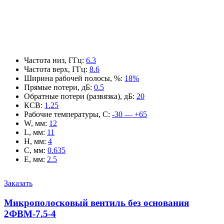
Частота низ, ГГц
:
6.3
Частота верх, ГГц
:
8.6
Ширина рабочей полосы, %
:
18%
Прямые потери, дБ
:
0.5
Обратные потери (развязка), дБ
:
20
КСВ
:
1.25
Рабочие температуры, С
:
-30 — +65
W, мм
:
12
L, мм
:
11
H, мм
:
4
C, мм
:
0.635
E, мм
:
2.5
Заказать
Микрополосковый вентиль без основания
2ФВМ-7.5-4