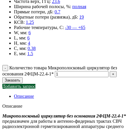
Частота верх, ГГц
:
23.6
Ширина рабочей полосы, %
:
полная
Прямые потери, дБ
:
0.7
Обратные потери (развязка), дБ
:
19
КСВ
:
1.25
Рабочие температуры, С
:
-30 — +65
W, мм
:
6
L, мм
:
6
H, мм
:
4
C, мм
:
0.38
E, мм
:
1.5
Количество товара Микрополосковый циркулятор без
основания 2ФЦМ-22.4-1*
Заказать
Добавить запрос
Описание
Описание
Микрополосковый циркулятор без основания 2ФЦМ-22.4-1*
предназначен для работы в антенно-фидерных трактах СВЧ
радиоэлектронной герметизированной аппаратуры среднего