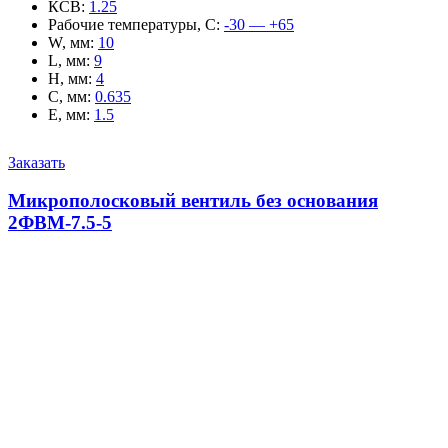
КСВ
:
1.25
Рабочие температуры, С
:
-30 — +65
W, мм
:
10
L, мм
:
9
H, мм
:
4
C, мм
:
0.635
E, мм
:
1.5
Заказать
Микрополосковый вентиль без основания
2ФВМ-7.5-5