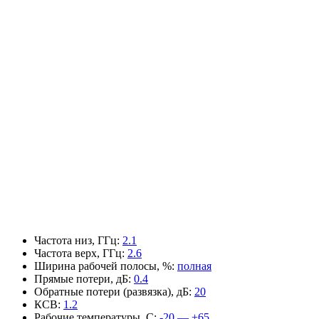
Частота низ, ГГц
:
2.1
Частота верх, ГГц
:
2.6
Ширина рабочей полосы, %
:
полная
Прямые потери, дБ
:
0.4
Обратные потери (развязка), дБ
:
20
КСВ
:
1.2
Рабочие температуры, С
:
-20 — +65