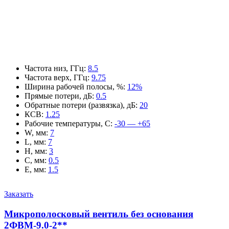
Частота низ, ГГц
:
8.5
Частота верх, ГГц
:
9.75
Ширина рабочей полосы, %
:
12%
Прямые потери, дБ
:
0.5
Обратные потери (развязка), дБ
:
20
КСВ
:
1.25
Рабочие температуры, С
:
-30 — +65
W, мм
:
7
L, мм
:
7
H, мм
:
3
C, мм
:
0.5
E, мм
:
1.5
Заказать
Микрополосковый вентиль без основания
2ФВМ-9.0-2**