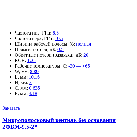
Частота низ, ГГц
:
8.5
Частота верх, ГГц
:
10.5
Ширина рабочей полосы, %
:
полная
Прямые потери, дБ
:
0.5
Обратные потери (развязка), дБ
:
20
КСВ
:
1.25
Рабочие температуры, С
:
-30 — +65
W, мм
:
8.89
L, мм
:
10.16
H, мм
:
3
C, мм
:
0.635
E, мм
:
3.18
Заказать
Микрополосковый вентиль без основания
2ФВМ-9.5-2*