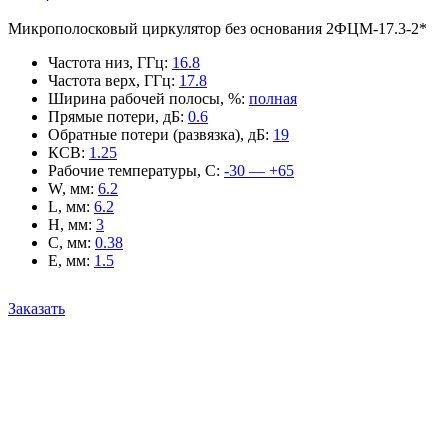
Микрополосковый циркулятор без основания 2ФЦМ-17.3-2*
Частота низ, ГГц
:
16.8
Частота верх, ГГц
:
17.8
Ширина рабочей полосы, %
:
полная
Прямые потери, дБ
:
0.6
Обратные потери (развязка), дБ
:
19
КСВ
:
1.25
Рабочие температуры, С
:
-30 — +65
W, мм
:
6.2
L, мм
:
6.2
H, мм
:
3
C, мм
:
0.38
E, мм
:
1.5
Заказать