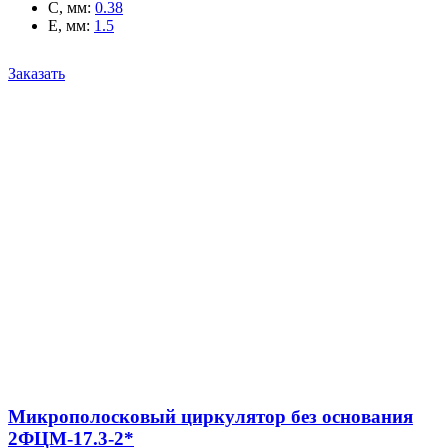
C, мм
:
0.38
E, мм
:
1.5
Заказать
Микрополосковый циркулятор без основания
2ФЦМ-17.3-2*