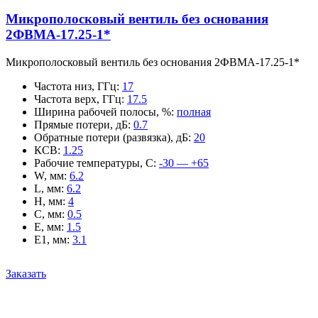
Микрополосковый вентиль без основания
2ФВМA-17.25-1*
Микрополосковый вентиль без основания 2ФВМA-17.25-1*
Частота низ, ГГц
:
17
Частота верх, ГГц
:
17.5
Ширина рабочей полосы, %
:
полная
Прямые потери, дБ
:
0.7
Обратные потери (развязка), дБ
:
20
КСВ
:
1.25
Рабочие температуры, С
:
-30 — +65
W, мм
:
6.2
L, мм
:
6.2
H, мм
:
4
C, мм
:
0.5
E, мм
:
1.5
E1, мм
:
3.1
Заказать