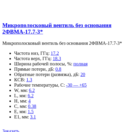
Микрополосковый вентиль без основания
2ФВМA-17.7-3*
Микрополосковый вентиль без основания 2ФВМA-17.7-3*
Частота низ, ГГц
:
17.2
Частота верх, ГГц
:
18.3
Ширина рабочей полосы, %
:
полная
Прямые потери, дБ
:
0.8
Обратные потери (развязка), дБ
:
20
КСВ
:
1.3
Рабочие температуры, С
:
-30 — +65
W, мм
:
6.2
L, мм
:
6.2
H, мм
:
4
C, мм
:
0.38
E, мм
:
1.5
E1, мм
:
3.1
Заказать