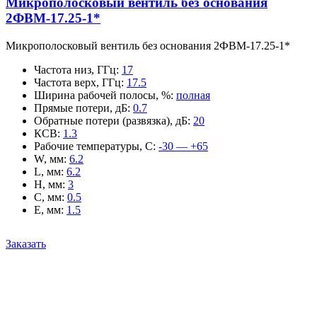
Микрополосковый вентиль без основания
2ФВМ-17.25-1*
Микрополосковый вентиль без основания 2ФВМ-17.25-1*
Частота низ, ГГц
:
17
Частота верх, ГГц
:
17.5
Ширина рабочей полосы, %
:
полная
Прямые потери, дБ
:
0.7
Обратные потери (развязка), дБ
:
20
КСВ
:
1.3
Рабочие температуры, С
:
-30 — +65
W, мм
:
6.2
L, мм
:
6.2
H, мм
:
3
C, мм
:
0.5
E, мм
:
1.5
Заказать