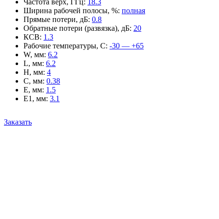
Частота верх, ГГц
:
18.3
Ширина рабочей полосы, %
:
полная
Прямые потери, дБ
:
0.8
Обратные потери (развязка), дБ
:
20
КСВ
:
1.3
Рабочие температуры, С
:
-30 — +65
W, мм
:
6.2
L, мм
:
6.2
H, мм
:
4
C, мм
:
0.38
E, мм
:
1.5
E1, мм
:
3.1
Заказать