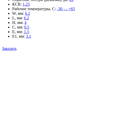
КСВ
:
1.25
Рабочие температуры, С
:
-30 — +65
W, мм
:
6.2
L, мм
:
6.2
H, мм
:
4
C, мм
:
0.5
E, мм
:
1.5
E1, мм
:
3.1
Заказать