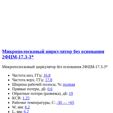
Микрополосковый циркулятор без основания
2ФЦМ-17.3-3*
Микрополосковый циркулятор без основания 2ФЦМ-17.3-3*
Частота низ, ГГц
:
16.8
Частота верх, ГГц
:
17.8
Ширина рабочей полосы, %
:
полная
Прямые потери, дБ
:
0.6
Обратные потери (развязка), дБ
:
19
КСВ
:
1.25
Рабочие температуры, С
:
-30 — +65
W, мм
:
6.2
L, мм
:
6.2