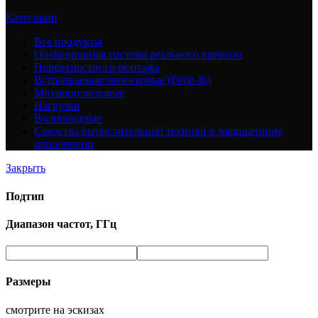
Категории
Все
продукты
Операционная система реального времени
Поверхностного монтажа
Встраиваемые полосковые (Drop-In)
Микрополосковые
Нагрузки
Волноводные
Средства вычислительной техники в защищенном
исполнении
Закрыть
Подтип
Диапазон частот, ГГц
Размеры
смотрите на эскизах