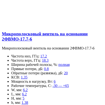
Микрополосковый вентиль на основании
2ФВМO-17.7-6
Микрополосковый вентиль на основании 2ФВМO-17.7-6
Частота низ, ГГц
:
17.2
Частота верх, ГГц
:
18.3
Ширина рабочей полосы, %
:
полная
Прямые потери, дБ
:
0.8
Обратные потери (развязка), дБ
:
20
КСВ
:
1.35
Мощность в нагрузку, Вт
:
6
Рабочие температуры, С
:
-30 — +65
W, мм
:
6.2
L, мм
:
6.2
H, мм
:
5
h, мм
:
1.38