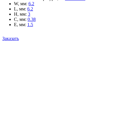
W, мм
:
6.2
L, мм
:
6.2
H, мм
:
3
C, мм
:
0.38
E, мм
:
1.5
Заказать