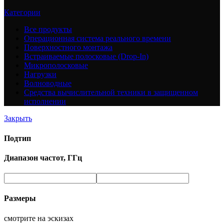
Категории
Все
продукты
Операционная система реального времени
Поверхностного монтажа
Встраиваемые полосковые (Drop-In)
Микрополосковые
Нагрузки
Волноводные
Средства вычислительной техники в защищенном
исполнении
Закрыть
Подтип
Диапазон частот, ГГц
Размеры
смотрите на эскизах