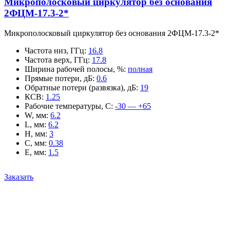
Микрополосковый циркулятор без основания
2ФЦМ-17.3-2*
Микрополосковый циркулятор без основания 2ФЦМ-17.3-2*
Частота низ, ГГц
:
16.8
Частота верх, ГГц
:
17.8
Ширина рабочей полосы, %
:
полная
Прямые потери, дБ
:
0.6
Обратные потери (развязка), дБ
:
19
КСВ
:
1.25
Рабочие температуры, С
:
-30 — +65
W, мм
:
6.2
L, мм
:
6.2
H, мм
:
3
C, мм
:
0.38
E, мм
:
1.5
Заказать