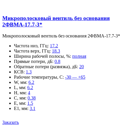
Микрополосковый вентиль без основания
2ФВМA-17.7-3*
Микрополосковый вентиль без основания 2ФВМA-17.7-3*
Частота низ, ГГц
:
17.2
Частота верх, ГГц
:
18.3
Ширина рабочей полосы, %
:
полная
Прямые потери, дБ
:
0.8
Обратные потери (развязка), дБ
:
20
КСВ
:
1.3
Рабочие температуры, С
:
-30 — +65
W, мм
:
6.2
L, мм
:
6.2
H, мм
:
4
C, мм
:
0.38
E, мм
:
1.5
E1, мм
:
3.1
Заказать