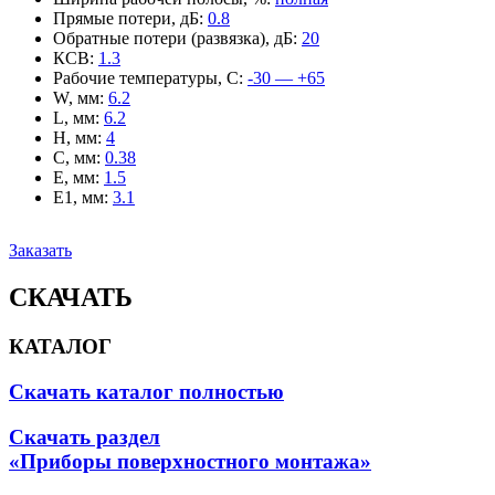
Прямые потери, дБ
:
0.8
Обратные потери (развязка), дБ
:
20
КСВ
:
1.3
Рабочие температуры, С
:
-30 — +65
W, мм
:
6.2
L, мм
:
6.2
H, мм
:
4
C, мм
:
0.38
E, мм
:
1.5
E1, мм
:
3.1
Заказать
СКАЧАТЬ
КАТАЛОГ
Скачать каталог полностью
Скачать раздел
«Приборы поверхностного монтажа»