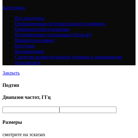
Категории
Все
продукты
Операционная система реального времени
Поверхностного монтажа
Встраиваемые полосковые (Drop-In)
Микрополосковые
Нагрузки
Волноводные
Средства вычислительной техники в защищенном
исполнении
Закрыть
Подтип
Диапазон частот, ГГц
Размеры
смотрите на эскизах