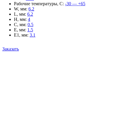
Рабочие температуры, С
:
-30 — +65
W, мм
:
6.2
L, мм
:
6.2
H, мм
:
4
C, мм
:
0.5
E, мм
:
1.5
E1, мм
:
3.1
Заказать