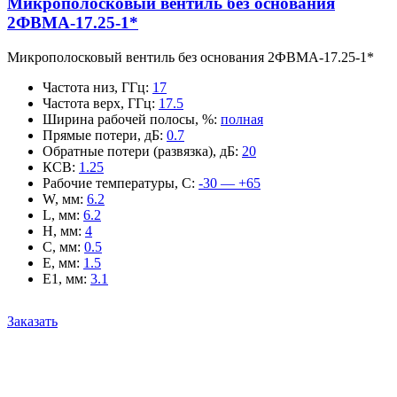
Микрополосковый вентиль без основания
2ФВМA-17.25-1*
Микрополосковый вентиль без основания 2ФВМA-17.25-1*
Частота низ, ГГц
:
17
Частота верх, ГГц
:
17.5
Ширина рабочей полосы, %
:
полная
Прямые потери, дБ
:
0.7
Обратные потери (развязка), дБ
:
20
КСВ
:
1.25
Рабочие температуры, С
:
-30 — +65
W, мм
:
6.2
L, мм
:
6.2
H, мм
:
4
C, мм
:
0.5
E, мм
:
1.5
E1, мм
:
3.1
Заказать