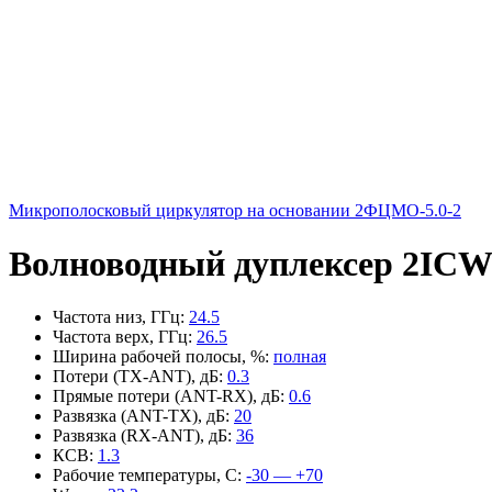
Микрополосковый циркулятор на основании 2ФЦМО-5.0-2
Волноводный дуплексер 2ICW
Частота низ, ГГц
:
24.5
Частота верх, ГГц
:
26.5
Ширина рабочей полосы, %
:
полная
Потери (TX-ANT), дБ
:
0.3
Прямые потери (ANT-RX), дБ
:
0.6
Развязка (ANT-TX), дБ
:
20
Развязка (RX-ANT), дБ
:
36
КСВ
:
1.3
Рабочие температуры, С
:
-30 — +70