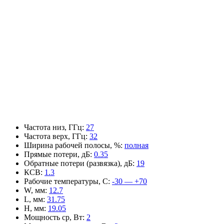
Частота низ, ГГц
:
27
Частота верх, ГГц
:
32
Ширина рабочей полосы, %
:
полная
Прямые потери, дБ
:
0.35
Обратные потери (развязка), дБ
:
19
КСВ
:
1.3
Рабочие температуры, С
:
-30 — +70
W, мм
:
12.7
L, мм
:
31.75
H, мм
:
19.05
Мощность ср, Вт
:
2