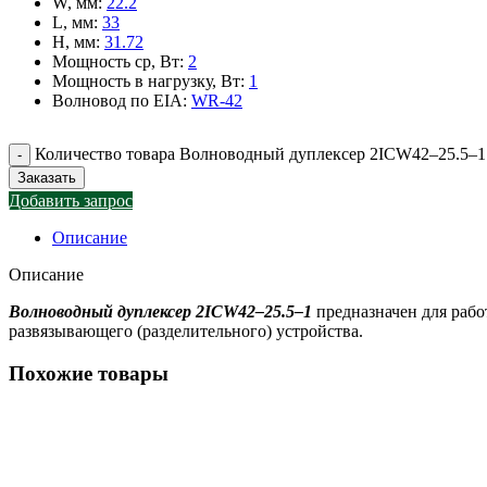
W, мм
:
22.2
L, мм
:
33
H, мм
:
31.72
Мощность ср, Вт
:
2
Мощность в нагрузку, Вт
:
1
Волновод по EIA
:
WR-42
Количество товара Волноводный дуплексер 2ICW42–25.5–1
Заказать
Добавить запрос
Описание
Описание
Волноводный дуплексер 2ICW42–25.5–1
предназначен для раб
развязывающего (разделительного) устройства.
Похожие товары