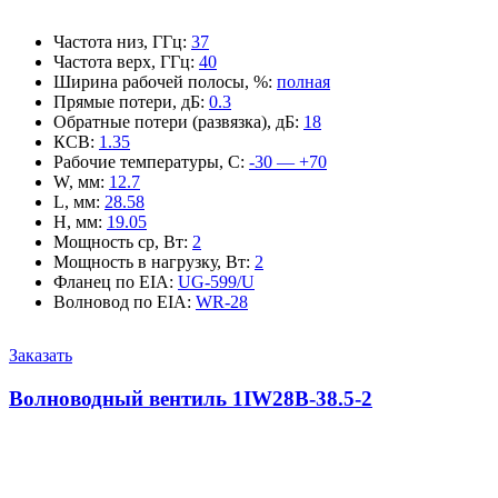
Частота низ, ГГц
:
37
Частота верх, ГГц
:
40
Ширина рабочей полосы, %
:
полная
Прямые потери, дБ
:
0.3
Обратные потери (развязка), дБ
:
18
КСВ
:
1.35
Рабочие температуры, С
:
-30 — +70
W, мм
:
12.7
L, мм
:
28.58
H, мм
:
19.05
Мощность ср, Вт
:
2
Мощность в нагрузку, Вт
:
2
Фланец по EIA
:
UG-599/U
Волновод по EIA
:
WR-28
Заказать
Волноводный вентиль 1IW28B-38.5-2