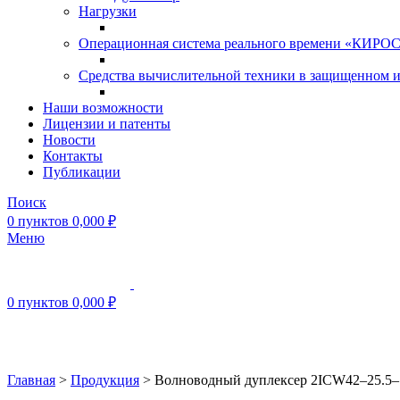
Нагрузки
Операционная система реального времени «КИРОС»
Средства вычислительной техники в защищенном 
Наши возможности
Лицензии и патенты
Новости
Контакты
Публикации
Поиск
0
пунктов
0,000
₽
Меню
0
пунктов
0,000
₽
Нажмите, чтобы увеличить
Главная
>
Продукция
>
Волноводный дуплексер 2ICW42–25.5–