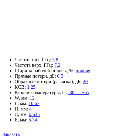
Частота низ, ГГц
:
5.8
Частота верх, ГГц
:
7.2
Ширина рабочей полосы, %
:
полная
Прямые потери, дБ
:
0.5
Обратные потери (развязка), дБ
:
20
КСВ
:
1.25
Рабочие температуры, С
:
-30 — +65
W, мм
:
12
L, мм
:
10.67
H, мм
:
4
C, мм
:
0.635
E, мм
:
5.34
Заказать