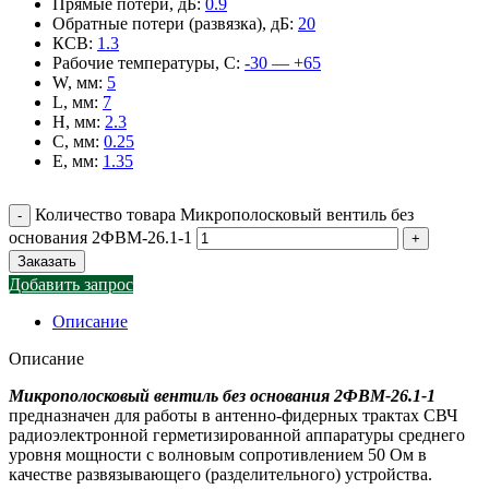
Прямые потери, дБ
:
0.9
Обратные потери (развязка), дБ
:
20
КСВ
:
1.3
Рабочие температуры, С
:
-30 — +65
W, мм
:
5
L, мм
:
7
H, мм
:
2.3
C, мм
:
0.25
E, мм
:
1.35
Количество товара Микрополосковый вентиль без
основания 2ФВМ-26.1-1
Заказать
Добавить запрос
Описание
Описание
Микрополосковый вентиль без основания 2ФВМ-26.1-1
предназначен для работы в антенно-фидерных трактах СВЧ
радиоэлектронной герметизированной аппаратуры среднего
уровня мощности с волновым сопротивлением 50 Ом в
качестве развязывающего (разделительного) устройства.