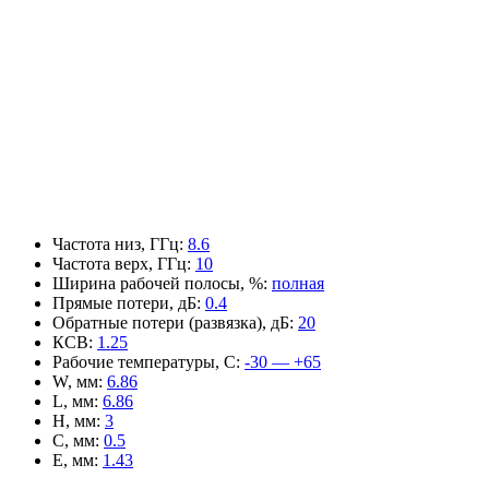
Частота низ, ГГц
:
8.6
Частота верх, ГГц
:
10
Ширина рабочей полосы, %
:
полная
Прямые потери, дБ
:
0.4
Обратные потери (развязка), дБ
:
20
КСВ
:
1.25
Рабочие температуры, С
:
-30 — +65
W, мм
:
6.86
L, мм
:
6.86
H, мм
:
3
C, мм
:
0.5
E, мм
:
1.43