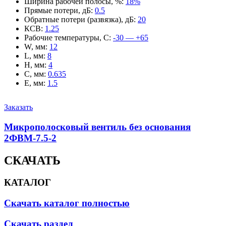
Ширина рабочей полосы, %
:
18%
Прямые потери, дБ
:
0.5
Обратные потери (развязка), дБ
:
20
КСВ
:
1.25
Рабочие температуры, С
:
-30 — +65
W, мм
:
12
L, мм
:
8
H, мм
:
4
C, мм
:
0.635
E, мм
:
1.5
Заказать
Микрополосковый вентиль без основания
2ФВМ-7.5-2
СКАЧАТЬ
КАТАЛОГ
Скачать каталог полностью
Скачать раздел