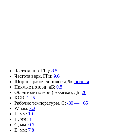
Частота низ, ГГц
:
8.5
Частота верх, ГГц
:
9.6
Ширина рабочей полосы, %
:
полная
Прямые потери, дБ
:
0.5
Обратные потери (развязка), дБ
:
20
КСВ
:
1.25
Рабочие температуры, С
:
-30 — +65
W, мм
:
8.2
L, мм
:
19
H, мм
:
3
C, мм
:
0.5
E, мм
:
7.8