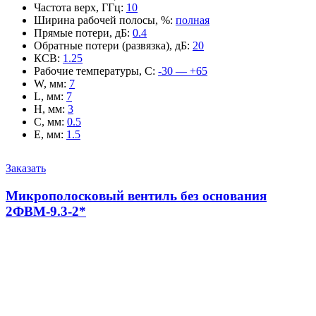
Частота верх, ГГц
:
10
Ширина рабочей полосы, %
:
полная
Прямые потери, дБ
:
0.4
Обратные потери (развязка), дБ
:
20
КСВ
:
1.25
Рабочие температуры, С
:
-30 — +65
W, мм
:
7
L, мм
:
7
H, мм
:
3
C, мм
:
0.5
E, мм
:
1.5
Заказать
Микрополосковый вентиль без основания
2ФВМ-9.3-2*