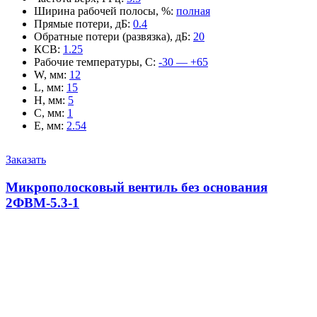
Ширина рабочей полосы, %
:
полная
Прямые потери, дБ
:
0.4
Обратные потери (развязка), дБ
:
20
КСВ
:
1.25
Рабочие температуры, С
:
-30 — +65
W, мм
:
12
L, мм
:
15
H, мм
:
5
C, мм
:
1
E, мм
:
2.54
Заказать
Микрополосковый вентиль без основания
2ФВМ-5.3-1