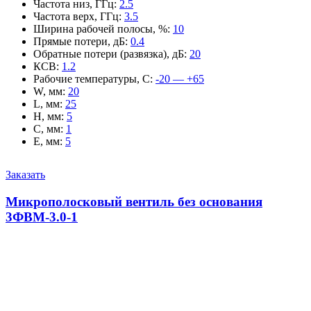
Частота низ, ГГц
:
2.5
Частота верх, ГГц
:
3.5
Ширина рабочей полосы, %
:
10
Прямые потери, дБ
:
0.4
Обратные потери (развязка), дБ
:
20
КСВ
:
1.2
Рабочие температуры, С
:
-20 — +65
W, мм
:
20
L, мм
:
25
H, мм
:
5
C, мм
:
1
E, мм
:
5
Заказать
Микрополосковый вентиль без основания
3ФВМ-3.0-1