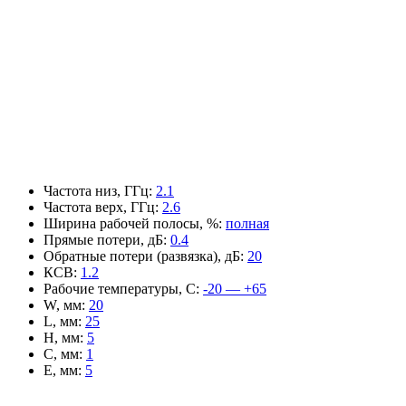
Частота низ, ГГц
:
2.1
Частота верх, ГГц
:
2.6
Ширина рабочей полосы, %
:
полная
Прямые потери, дБ
:
0.4
Обратные потери (развязка), дБ
:
20
КСВ
:
1.2
Рабочие температуры, С
:
-20 — +65
W, мм
:
20
L, мм
:
25
H, мм
:
5
C, мм
:
1
E, мм
:
5