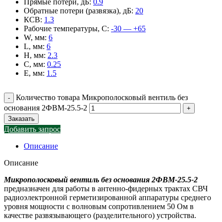
Прямые потери, дБ
:
0.9
Обратные потери (развязка), дБ
:
20
КСВ
:
1.3
Рабочие температуры, С
:
-30 — +65
W, мм
:
6
L, мм
:
6
H, мм
:
2.3
C, мм
:
0.25
E, мм
:
1.5
Количество товара Микрополосковый вентиль без
основания 2ФВМ-25.5-2
Заказать
Добавить запрос
Описание
Описание
Микрополосковый вентиль без основания 2ФВМ-25.5-2
предназначен для работы в антенно-фидерных трактах СВЧ
радиоэлектронной герметизированной аппаратуры среднего
уровня мощности с волновым сопротивлением 50 Ом в
качестве развязывающего (разделительного) устройства.