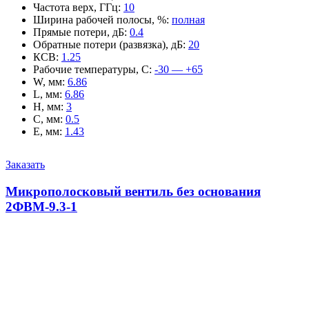
Частота верх, ГГц
:
10
Ширина рабочей полосы, %
:
полная
Прямые потери, дБ
:
0.4
Обратные потери (развязка), дБ
:
20
КСВ
:
1.25
Рабочие температуры, С
:
-30 — +65
W, мм
:
6.86
L, мм
:
6.86
H, мм
:
3
C, мм
:
0.5
E, мм
:
1.43
Заказать
Микрополосковый вентиль без основания
2ФВМ-9.3-1