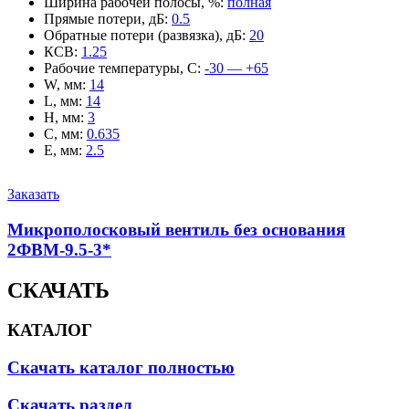
Ширина рабочей полосы, %
:
полная
Прямые потери, дБ
:
0.5
Обратные потери (развязка), дБ
:
20
КСВ
:
1.25
Рабочие температуры, С
:
-30 — +65
W, мм
:
14
L, мм
:
14
H, мм
:
3
C, мм
:
0.635
E, мм
:
2.5
Заказать
Микрополосковый вентиль без основания
2ФВМ-9.5-3*
СКАЧАТЬ
КАТАЛОГ
Скачать каталог полностью
Скачать раздел