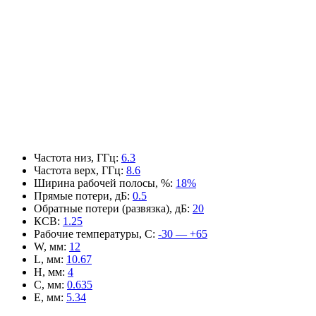
Частота низ, ГГц
:
6.3
Частота верх, ГГц
:
8.6
Ширина рабочей полосы, %
:
18%
Прямые потери, дБ
:
0.5
Обратные потери (развязка), дБ
:
20
КСВ
:
1.25
Рабочие температуры, С
:
-30 — +65
W, мм
:
12
L, мм
:
10.67
H, мм
:
4
C, мм
:
0.635
E, мм
:
5.34