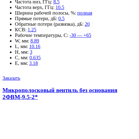
Частота низ, ГГц
:
8.5
Частота верх, ГГц
:
10.5
Ширина рабочей полосы, %
:
полная
Прямые потери, дБ
:
0.5
Обратные потери (развязка), дБ
:
20
КСВ
:
1.25
Рабочие температуры, С
:
-30 — +65
W, мм
:
8.89
L, мм
:
10.16
H, мм
:
3
C, мм
:
0.635
E, мм
:
3.18
Заказать
Микрополосковый вентиль без основания
2ФВМ-9.5-2*