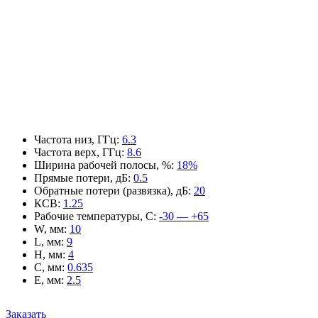
Частота низ, ГГц
:
6.3
Частота верх, ГГц
:
8.6
Ширина рабочей полосы, %
:
18%
Прямые потери, дБ
:
0.5
Обратные потери (развязка), дБ
:
20
КСВ
:
1.25
Рабочие температуры, С
:
-30 — +65
W, мм
:
10
L, мм
:
9
H, мм
:
4
C, мм
:
0.635
E, мм
:
2.5
Заказать