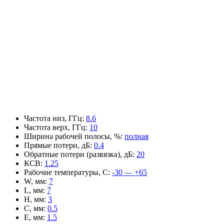
Частота низ, ГГц
:
8.6
Частота верх, ГГц
:
10
Ширина рабочей полосы, %
:
полная
Прямые потери, дБ
:
0.4
Обратные потери (развязка), дБ
:
20
КСВ
:
1.25
Рабочие температуры, С
:
-30 — +65
W, мм
:
7
L, мм
:
7
H, мм
:
3
C, мм
:
0.5
E, мм
:
1.5