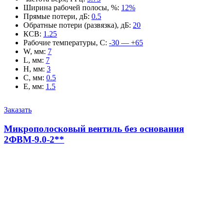
Ширина рабочей полосы, %
:
12%
Прямые потери, дБ
:
0.5
Обратные потери (развязка), дБ
:
20
КСВ
:
1.25
Рабочие температуры, С
:
-30 — +65
W, мм
:
7
L, мм
:
7
H, мм
:
3
C, мм
:
0.5
E, мм
:
1.5
Заказать
Микрополосковый вентиль без основания
2ФВМ-9.0-2**