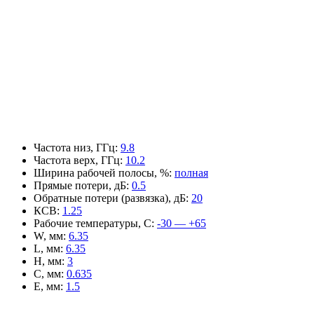
Частота низ, ГГц
:
9.8
Частота верх, ГГц
:
10.2
Ширина рабочей полосы, %
:
полная
Прямые потери, дБ
:
0.5
Обратные потери (развязка), дБ
:
20
КСВ
:
1.25
Рабочие температуры, С
:
-30 — +65
W, мм
:
6.35
L, мм
:
6.35
H, мм
:
3
C, мм
:
0.635
E, мм
:
1.5