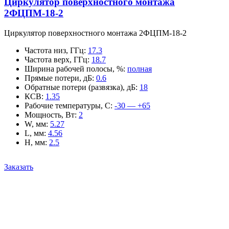
Циркулятор поверхностного монтажа
2ФЦПМ-18-2
Циркулятор поверхностного монтажа 2ФЦПМ-18-2
Частота низ, ГГц
:
17.3
Частота верх, ГГц
:
18.7
Ширина рабочей полосы, %
:
полная
Прямые потери, дБ
:
0.6
Обратные потери (развязка), дБ
:
18
КСВ
:
1.35
Рабочие температуры, С
:
-30 — +65
Мощность, Вт
:
2
W, мм
:
5.27
L, мм
:
4.56
H, мм
:
2.5
Заказать