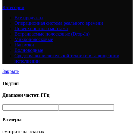
Категории
Все
продукты
Операционная система реального времени
Поверхностного монтажа
Встраиваемые полосковые (Drop-In)
Микрополосковые
Нагрузки
Волноводные
Средства вычислительной техники в защищенном
исполнении
Закрыть
Подтип
Диапазон частот, ГГц
Размеры
смотрите на эскизах