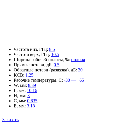
Частота низ, ГГц
:
8.5
Частота верх, ГГц
:
10.5
Ширина рабочей полосы, %
:
полная
Прямые потери, дБ
:
0.5
Обратные потери (развязка), дБ
:
20
КСВ
:
1.25
Рабочие температуры, С
:
-30 — +65
W, мм
:
8.89
L, мм
:
10.16
H, мм
:
3
C, мм
:
0.635
E, мм
:
3.18
Заказать