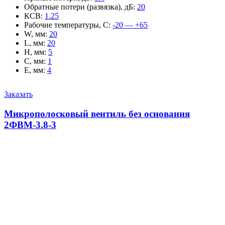
Обратные потери (развязка), дБ
:
20
КСВ
:
1.25
Рабочие температуры, С
:
-20 — +65
W, мм
:
20
L, мм
:
20
H, мм
:
5
C, мм
:
1
E, мм
:
4
Заказать
Микрополосковый вентиль без основания
2ФВМ-3.8-3