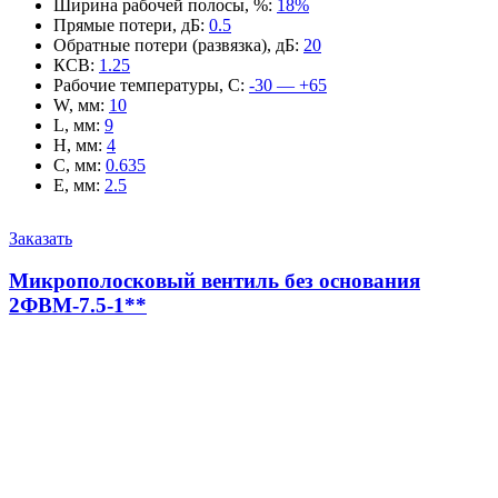
Ширина рабочей полосы, %
:
18%
Прямые потери, дБ
:
0.5
Обратные потери (развязка), дБ
:
20
КСВ
:
1.25
Рабочие температуры, С
:
-30 — +65
W, мм
:
10
L, мм
:
9
H, мм
:
4
C, мм
:
0.635
E, мм
:
2.5
Заказать
Микрополосковый вентиль без основания
2ФВМ-7.5-1**