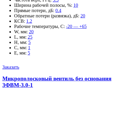
Ширина рабочей полосы, %
:
10
Прямые потери, дБ
:
0.4
Обратные потери (развязка), дБ
:
20
КСВ
:
1.2
Рабочие температуры, С
:
-20 — +65
W, мм
:
20
L, мм
:
25
H, мм
:
5
C, мм
:
1
E, мм
:
5
Заказать
Микрополосковый вентиль без основания
3ФВМ-3.0-1