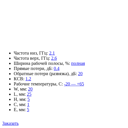
Частота низ, ГГц
:
2.1
Частота верх, ГГц
:
2.6
Ширина рабочей полосы, %
:
полная
Прямые потери, дБ
:
0.4
Обратные потери (развязка), дБ
:
20
КСВ
:
1.2
Рабочие температуры, С
:
-20 — +65
W, мм
:
20
L, мм
:
25
H, мм
:
5
C, мм
:
1
E, мм
:
5
Заказать