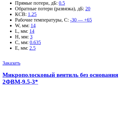
Прямые потери, дБ
:
0.5
Обратные потери (развязка), дБ
:
20
КСВ
:
1.25
Рабочие температуры, С
:
-30 — +65
W, мм
:
14
L, мм
:
14
H, мм
:
3
C, мм
:
0.635
E, мм
:
2.5
Заказать
Микрополосковый вентиль без основания
2ФВМ-9.5-3*