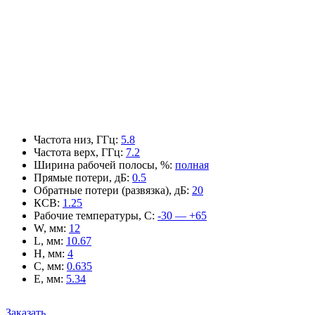
Частота низ, ГГц
:
5.8
Частота верх, ГГц
:
7.2
Ширина рабочей полосы, %
:
полная
Прямые потери, дБ
:
0.5
Обратные потери (развязка), дБ
:
20
КСВ
:
1.25
Рабочие температуры, С
:
-30 — +65
W, мм
:
12
L, мм
:
10.67
H, мм
:
4
C, мм
:
0.635
E, мм
:
5.34
Заказать