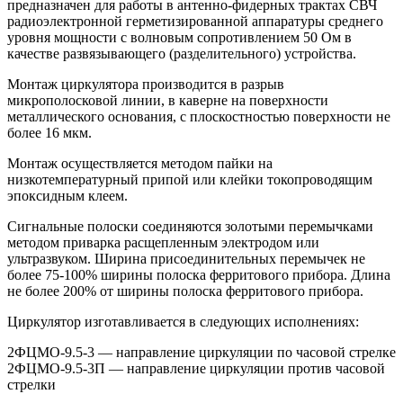
предназначен для работы в антенно-фидерных трактах СВЧ
радиоэлектронной герметизированной аппаратуры среднего
уровня мощности с волновым сопротивлением 50 Ом в
качестве развязывающего (разделительного) устройства.
Монтаж циркулятора производится в разрыв
микрополосковой линии, в каверне на поверхности
металлического основания, с плоскостностью поверхности не
более 16 мкм.
Монтаж осуществляется методом пайки на
низкотемпературный припой или клейки токопроводящим
эпоксидным клеем.
Сигнальные полоски соединяются золотыми перемычками
методом приварка расщепленным электродом или
ультразвуком. Ширина присоединительных перемычек не
более 75-100% ширины полоска ферритового прибора. Длина
не более 200% от ширины полоска ферритового прибора.
Циркулятор изготавливается в следующих исполнениях:
2ФЦМО-9.5-3 — направление циркуляции по часовой стрелке
2ФЦМО-9.5-3П — направление циркуляции против часовой
стрелки