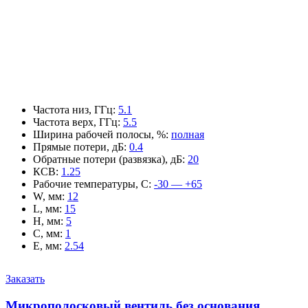
Частота низ, ГГц
:
5.1
Частота верх, ГГц
:
5.5
Ширина рабочей полосы, %
:
полная
Прямые потери, дБ
:
0.4
Обратные потери (развязка), дБ
:
20
КСВ
:
1.25
Рабочие температуры, С
:
-30 — +65
W, мм
:
12
L, мм
:
15
H, мм
:
5
C, мм
:
1
E, мм
:
2.54
Заказать
Микрополосковый вентиль без основания