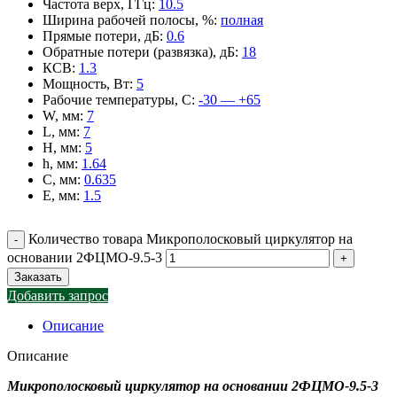
Частота верх, ГГц
:
10.5
Ширина рабочей полосы, %
:
полная
Прямые потери, дБ
:
0.6
Обратные потери (развязка), дБ
:
18
КСВ
:
1.3
Мощность, Вт
:
5
Рабочие температуры, С
:
-30 — +65
W, мм
:
7
L, мм
:
7
H, мм
:
5
h, мм
:
1.64
C, мм
:
0.635
E, мм
:
1.5
Количество товара Микрополосковый циркулятор на
основании 2ФЦМО-9.5-3
Заказать
Добавить запрос
Описание
Описание
Микрополосковый циркулятор на основании 2ФЦМО-9.5-3