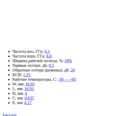
Частота низ, ГГц
:
6.3
Частота верх, ГГц
:
8.6
Ширина рабочей полосы, %
:
18%
Прямые потери, дБ
:
0.5
Обратные потери (развязка), дБ
:
20
КСВ
:
1.25
Рабочие температуры, С
:
-30 — +65
W, мм
:
16.93
L, мм
:
16.93
H, мм
:
4
C, мм
:
0.635
E, мм
:
4.17
Заказать