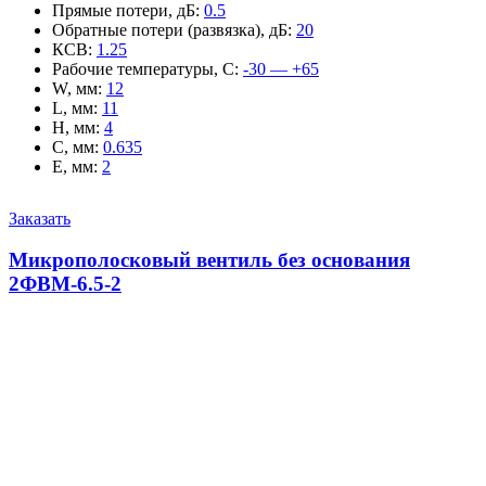
Прямые потери, дБ
:
0.5
Обратные потери (развязка), дБ
:
20
КСВ
:
1.25
Рабочие температуры, С
:
-30 — +65
W, мм
:
12
L, мм
:
11
H, мм
:
4
C, мм
:
0.635
E, мм
:
2
Заказать
Микрополосковый вентиль без основания
2ФВМ-6.5-2