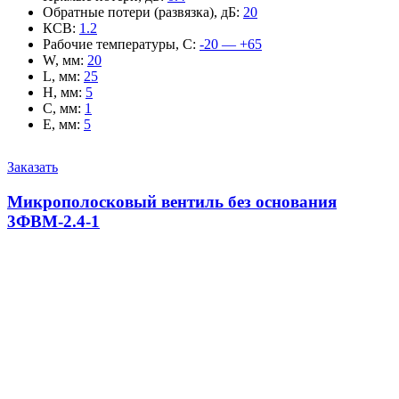
Обратные потери (развязка), дБ
:
20
КСВ
:
1.2
Рабочие температуры, С
:
-20 — +65
W, мм
:
20
L, мм
:
25
H, мм
:
5
C, мм
:
1
E, мм
:
5
Заказать
Микрополосковый вентиль без основания
3ФВМ-2.4-1