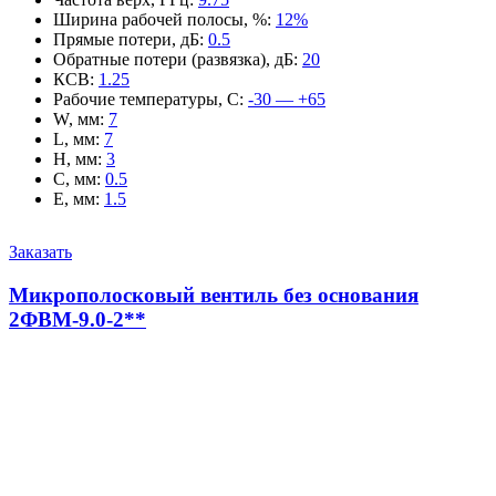
Ширина рабочей полосы, %
:
12%
Прямые потери, дБ
:
0.5
Обратные потери (развязка), дБ
:
20
КСВ
:
1.25
Рабочие температуры, С
:
-30 — +65
W, мм
:
7
L, мм
:
7
H, мм
:
3
C, мм
:
0.5
E, мм
:
1.5
Заказать
Микрополосковый вентиль без основания
2ФВМ-9.0-2**