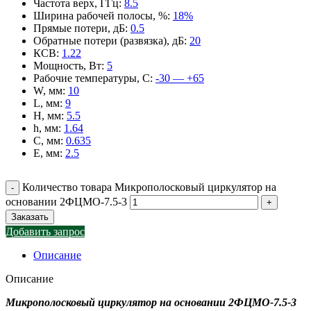
Частота верх, ГГц
:
8.5
Ширина рабочей полосы, %
:
18%
Прямые потери, дБ
:
0.5
Обратные потери (развязка), дБ
:
20
КСВ
:
1.22
Мощность, Вт
:
5
Рабочие температуры, С
:
-30 — +65
W, мм
:
10
L, мм
:
9
H, мм
:
5.5
h, мм
:
1.64
C, мм
:
0.635
E, мм
:
2.5
Количество товара Микрополосковый циркулятор на
основании 2ФЦМО-7.5-3
Заказать
Добавить запрос
Описание
Описание
Микрополосковый циркулятор на основании 2ФЦМО-7.5-3