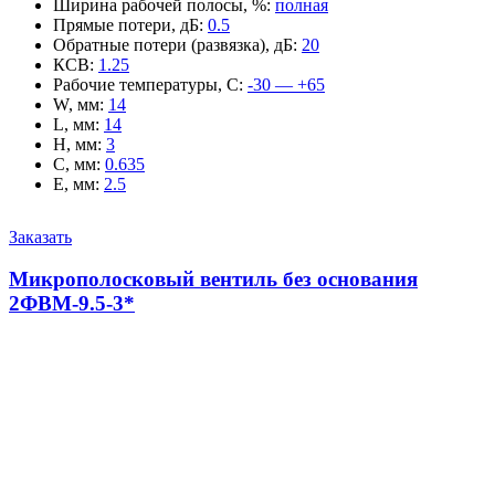
Ширина рабочей полосы, %
:
полная
Прямые потери, дБ
:
0.5
Обратные потери (развязка), дБ
:
20
КСВ
:
1.25
Рабочие температуры, С
:
-30 — +65
W, мм
:
14
L, мм
:
14
H, мм
:
3
C, мм
:
0.635
E, мм
:
2.5
Заказать
Микрополосковый вентиль без основания
2ФВМ-9.5-3*