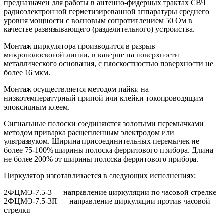
предназначен для работы в антенно-фидерных трактах СВЧ
радиоэлектронной герметизированной аппаратуры среднего
уровня мощности с волновым сопротивлением 50 Ом в
качестве развязывающего (разделительного) устройства.
Монтаж циркулятора производится в разрыв
микрополосковой линии, в каверне на поверхности
металлического основания, с плоскостностью поверхности не
более 16 мкм.
Монтаж осуществляется методом пайки на
низкотемпературный припой или клейки токопроводящим
эпоксидным клеем.
Сигнальные полоски соединяются золотыми перемычками
методом приварка расщепленным электродом или
ультразвуком. Ширина присоединительных перемычек не
более 75-100% ширины полоска ферритового прибора. Длина
не более 200% от ширины полоска ферритового прибора.
Циркулятор изготавливается в следующих исполнениях:
2ФЦМО-7.5-3 — направление циркуляции по часовой стрелке
2ФЦМО-7.5-3П — направление циркуляции против часовой
стрелки