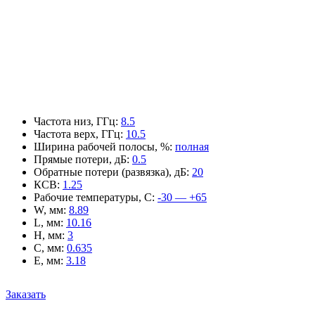
Частота низ, ГГц
:
8.5
Частота верх, ГГц
:
10.5
Ширина рабочей полосы, %
:
полная
Прямые потери, дБ
:
0.5
Обратные потери (развязка), дБ
:
20
КСВ
:
1.25
Рабочие температуры, С
:
-30 — +65
W, мм
:
8.89
L, мм
:
10.16
H, мм
:
3
C, мм
:
0.635
E, мм
:
3.18
Заказать