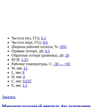
Частота низ, ГГц
:
6.3
Частота верх, ГГц
:
8.6
Ширина рабочей полосы, %
:
18%
Прямые потери, дБ
:
0.5
Обратные потери (развязка), дБ
:
20
КСВ
:
1.25
Рабочие температуры, С
:
-30 — +65
W, мм
:
12
L, мм
:
8
H, мм
:
4
C, мм
:
0.635
E, мм
:
1.5
Заказать
Микрополосковый вентиль без основания