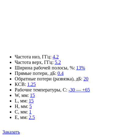
Частота низ, ГГц
:
4.2
Частота верх, ГГц
:
5.2
Ширина рабочей полосы, %
:
13%
Прямые потери, дБ
:
0.4
Обратные потери (развязка), дБ
:
20
КСВ
:
1.25
Рабочие температуры, С
:
-30 — +65
W, мм
:
15
L, мм
:
15
H, мм
:
5
C, мм
:
1
E, мм
:
2.5
Заказать