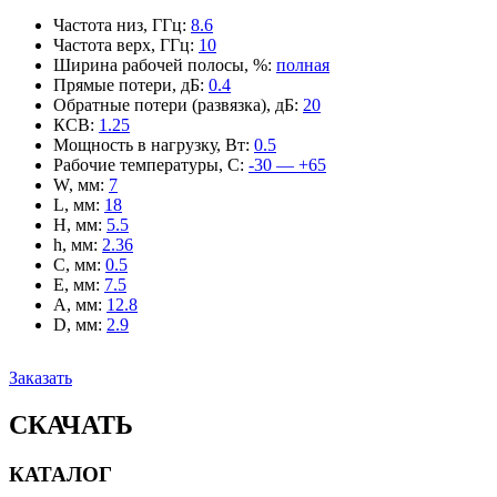
Частота низ, ГГц
:
8.6
Частота верх, ГГц
:
10
Ширина рабочей полосы, %
:
полная
Прямые потери, дБ
:
0.4
Обратные потери (развязка), дБ
:
20
КСВ
:
1.25
Мощность в нагрузку, Вт
:
0.5
Рабочие температуры, С
:
-30 — +65
W, мм
:
7
L, мм
:
18
H, мм
:
5.5
h, мм
:
2.36
C, мм
:
0.5
E, мм
:
7.5
A, мм
:
12.8
D, мм
:
2.9
Заказать
СКАЧАТЬ
КАТАЛОГ