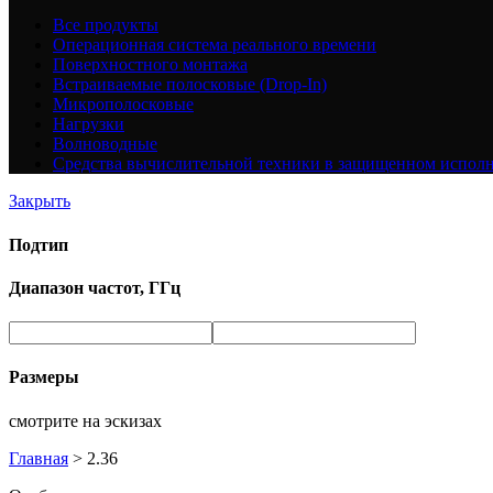
Все
продукты
Операционная система реального времени
Поверхностного монтажа
Встраиваемые полосковые (Drop-In)
Микрополосковые
Нагрузки
Волноводные
Средства вычислительной техники в защищенном испол
Закрыть
Подтип
Диапазон частот, ГГц
Размеры
смотрите на эскизах
Главная
>
2.36