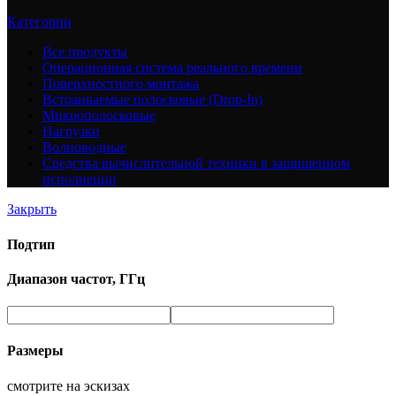
Категории
Все
продукты
Операционная система реального времени
Поверхностного монтажа
Встраиваемые полосковые (Drop-In)
Микрополосковые
Нагрузки
Волноводные
Средства вычислительной техники в защищенном
исполнении
Закрыть
Подтип
Диапазон частот, ГГц
Размеры
смотрите на эскизах