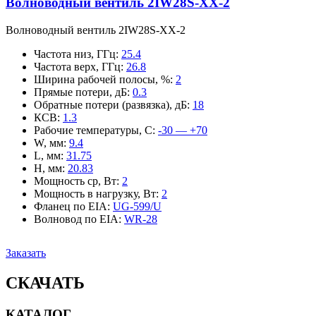
Волноводный вентиль 2IW28S-XX-2
Волноводный вентиль 2IW28S-XX-2
Частота низ, ГГц
:
25.4
Частота верх, ГГц
:
26.8
Ширина рабочей полосы, %
:
2
Прямые потери, дБ
:
0.3
Обратные потери (развязка), дБ
:
18
КСВ
:
1.3
Рабочие температуры, С
:
-30 — +70
W, мм
:
9.4
L, мм
:
31.75
H, мм
:
20.83
Мощность ср, Вт
:
2
Мощность в нагрузку, Вт
:
2
Фланец по EIA
:
UG-599/U
Волновод по EIA
:
WR-28
Заказать
СКАЧАТЬ
КАТАЛОГ