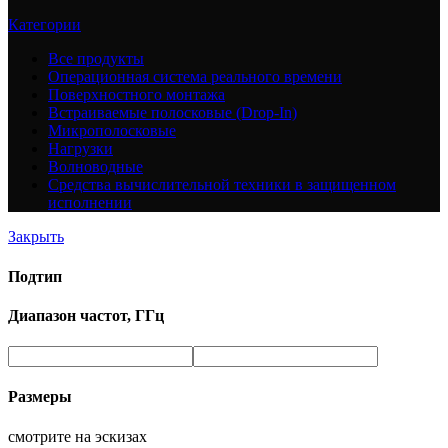
Категории
Все
продукты
Операционная система реального времени
Поверхностного монтажа
Встраиваемые полосковые (Drop-In)
Микрополосковые
Нагрузки
Волноводные
Средства вычислительной техники в защищенном
исполнении
Закрыть
Подтип
Диапазон частот, ГГц
Размеры
смотрите на эскизах