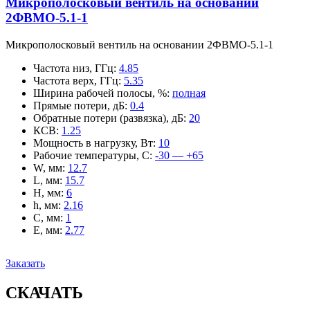
Микрополосковый вентиль на основании
2ФВМO-5.1-1
Микрополосковый вентиль на основании 2ФВМO-5.1-1
Частота низ, ГГц
:
4.85
Частота верх, ГГц
:
5.35
Ширина рабочей полосы, %
:
полная
Прямые потери, дБ
:
0.4
Обратные потери (развязка), дБ
:
20
КСВ
:
1.25
Мощность в нагрузку, Вт
:
10
Рабочие температуры, С
:
-30 — +65
W, мм
:
12.7
L, мм
:
15.7
H, мм
:
6
h, мм
:
2.16
C, мм
:
1
E, мм
:
2.77
Заказать
СКАЧАТЬ