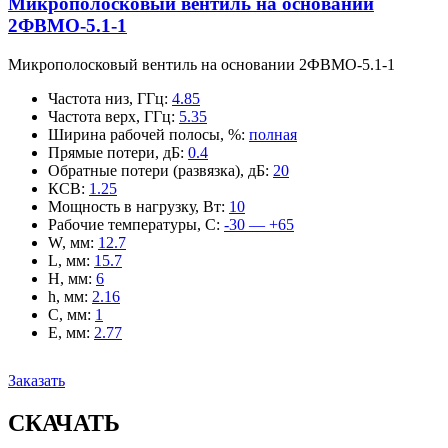
Микрополосковый вентиль на основании
2ФВМO-5.1-1
Микрополосковый вентиль на основании 2ФВМO-5.1-1
Частота низ, ГГц
:
4.85
Частота верх, ГГц
:
5.35
Ширина рабочей полосы, %
:
полная
Прямые потери, дБ
:
0.4
Обратные потери (развязка), дБ
:
20
КСВ
:
1.25
Мощность в нагрузку, Вт
:
10
Рабочие температуры, С
:
-30 — +65
W, мм
:
12.7
L, мм
:
15.7
H, мм
:
6
h, мм
:
2.16
C, мм
:
1
E, мм
:
2.77
Заказать
СКАЧАТЬ