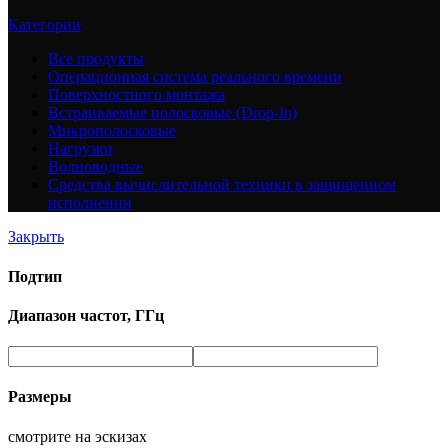
Категории
Все
продукты
Операционная система реального времени
Поверхностного монтажа
Встраиваемые полосковые (Drop-In)
Микрополосковые
Нагрузки
Волноводные
Средства вычислительной техники в защищенном
исполнении
Закрыть
Подтип
Диапазон частот, ГГц
Размеры
смотрите на эскизах