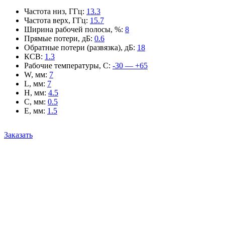
Частота низ, ГГц
:
13.3
Частота верх, ГГц
:
15.7
Ширина рабочей полосы, %
:
8
Прямые потери, дБ
:
0.6
Обратные потери (развязка), дБ
:
18
КСВ
:
1.3
Рабочие температуры, С
:
-30 — +65
W, мм
:
7
L, мм
:
7
H, мм
:
4.5
C, мм
:
0.5
E, мм
:
1.5
Заказать