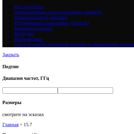
Все
продукты
Операционная система реального времени
Поверхностного монтажа
Встраиваемые полосковые (Drop-In)
Микрополосковые
Нагрузки
Волноводные
Средства вычислительной техники в защищенном испол
Закрыть
Подтип
Диапазон частот, ГГц
Размеры
смотрите на эскизах
Главная
>
15.7