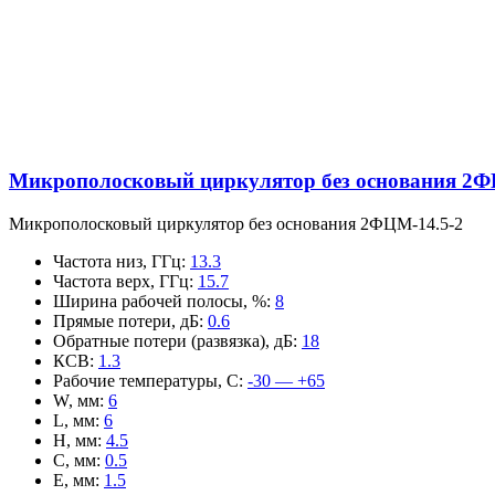
Микрополосковый циркулятор без основания 2Ф
Микрополосковый циркулятор без основания 2ФЦМ-14.5-2
Частота низ, ГГц
:
13.3
Частота верх, ГГц
:
15.7
Ширина рабочей полосы, %
:
8
Прямые потери, дБ
:
0.6
Обратные потери (развязка), дБ
:
18
КСВ
:
1.3
Рабочие температуры, С
:
-30 — +65
W, мм
:
6
L, мм
:
6
H, мм
:
4.5
C, мм
:
0.5
E, мм
:
1.5