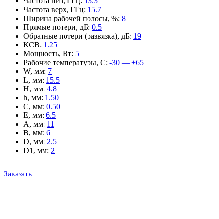
Частота низ, ГГц
:
13.3
Частота верх, ГГц
:
15.7
Ширина рабочей полосы, %
:
8
Прямые потери, дБ
:
0.5
Обратные потери (развязка), дБ
:
19
КСВ
:
1.25
Мощность, Вт
:
5
Рабочие температуры, С
:
-30 — +65
W, мм
:
7
L, мм
:
15.5
H, мм
:
4.8
h, мм
:
1.50
C, мм
:
0.50
E, мм
:
6.5
A, мм
:
11
B, мм
:
6
D, мм
:
2.5
D1, мм
:
2
Заказать