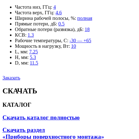
Частота низ, ГГц
:
4
Частота верх, ГГц
:
4.6
Ширина рабочей полосы, %
:
полная
Прямые потери, дБ
:
0.5
Обратные потери (развязка), дБ
:
18
КСВ
:
1.3
Рабочие температуры, С
:
-30 — +65
Мощность в нагрузку, Вт
:
10
L, мм
:
7.25
H, мм
:
5.3
D, мм
:
11.5
Заказать
СКАЧАТЬ
КАТАЛОГ
Скачать каталог полностью
Скачать раздел
«Приборы поверхностного монтажа»