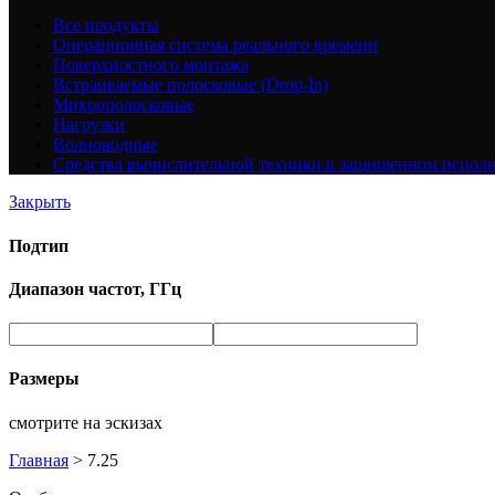
Все
продукты
Операционная система реального времени
Поверхностного монтажа
Встраиваемые полосковые (Drop-In)
Микрополосковые
Нагрузки
Волноводные
Средства вычислительной техники в защищенном испол
Закрыть
Подтип
Диапазон частот, ГГц
Размеры
смотрите на эскизах
Главная
>
7.25