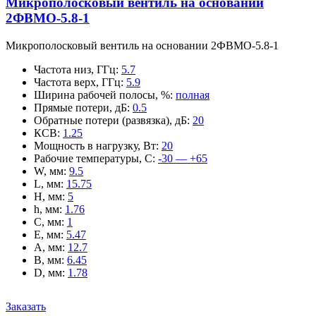
Микрополосковый вентиль на основании
2ФВМO-5.8-1
Микрополосковый вентиль на основании 2ФВМO-5.8-1
Частота низ, ГГц
:
5.7
Частота верх, ГГц
:
5.9
Ширина рабочей полосы, %
:
полная
Прямые потери, дБ
:
0.5
Обратные потери (развязка), дБ
:
20
КСВ
:
1.25
Мощность в нагрузку, Вт
:
20
Рабочие температуры, С
:
-30 — +65
W, мм
:
9.5
L, мм
:
15.75
H, мм
:
5
h, мм
:
1.76
C, мм
:
1
E, мм
:
5.47
A, мм
:
12.7
B, мм
:
6.45
D, мм
:
1.78
Заказать