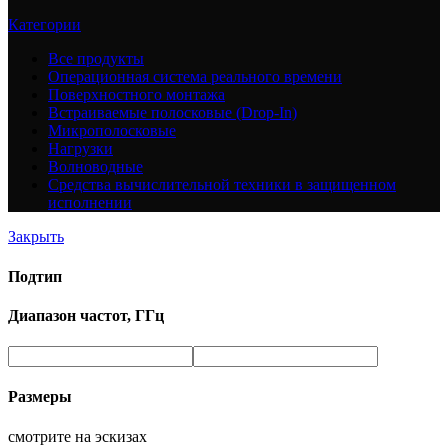
Категории
Все
продукты
Операционная система реального времени
Поверхностного монтажа
Встраиваемые полосковые (Drop-In)
Микрополосковые
Нагрузки
Волноводные
Средства вычислительной техники в защищенном
исполнении
Закрыть
Подтип
Диапазон частот, ГГц
Размеры
смотрите на эскизах