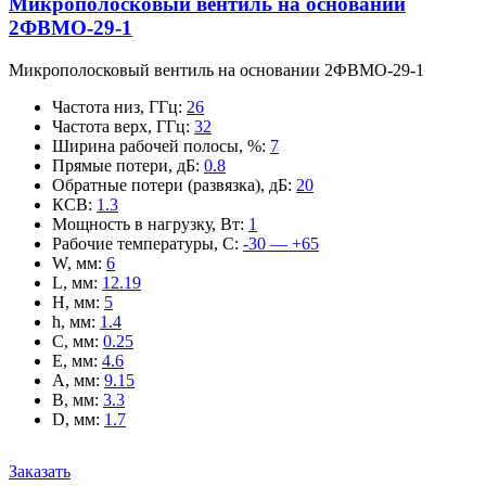
Микрополосковый вентиль на основании
2ФВМO-29-1
Микрополосковый вентиль на основании 2ФВМO-29-1
Частота низ, ГГц
:
26
Частота верх, ГГц
:
32
Ширина рабочей полосы, %
:
7
Прямые потери, дБ
:
0.8
Обратные потери (развязка), дБ
:
20
КСВ
:
1.3
Мощность в нагрузку, Вт
:
1
Рабочие температуры, С
:
-30 — +65
W, мм
:
6
L, мм
:
12.19
H, мм
:
5
h, мм
:
1.4
C, мм
:
0.25
E, мм
:
4.6
A, мм
:
9.15
B, мм
:
3.3
D, мм
:
1.7
Заказать