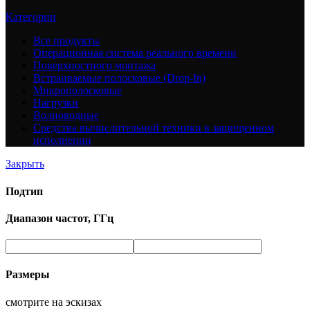
Категории
Все
продукты
Операционная система реального времени
Поверхностного монтажа
Встраиваемые полосковые (Drop-In)
Микрополосковые
Нагрузки
Волноводные
Средства вычислительной техники в защищенном
исполнении
Закрыть
Подтип
Диапазон частот, ГГц
Размеры
смотрите на эскизах