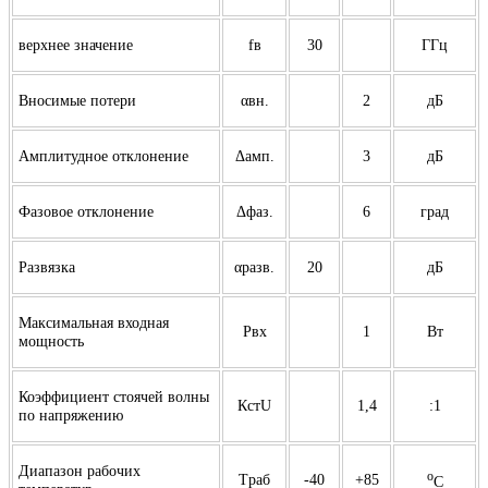
верхнее значение
fв
30
ГГц
Вносимые потери
αвн.
2
дБ
Амплитудное отклонение
Δамп.
3
дБ
Фазовое отклонение
Δфаз.
6
град
Развязка
αразв.
20
дБ
Максимальная входная
Pвх
1
Вт
мощность
Коэффициент стоячей волны
КстU
1,4
:1
по напряжению
Диапазон рабочих
o
Tраб
-40
+85
C